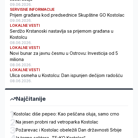
09.06.2026.
SERVISNE INFORMACIJE
Prijem građana kod predsednice Skupštine GO Kostolac
09.06.2026.
LOKALNE VESTI
Serdžo Krstanoski nastavlja sa prijemom građana u
Kostolcu
08.06.2026.
LOKALNE VESTI
Novi bunar za javnu česmu u Ostrovu: Investicija od 5
miliona
08.06.2026.
LOKALNE VESTI
Ulica osmeha u Kostolcu: Dan ispunjen dečijom radošću
08.06.2026.
Najčitanije
1
Kostolac diše pepeo: Kao peščana oluja, samo crno
2
Na jesen probni rad vetroparka Kostolac
3
Požarevac i Kostolac obeležili Dan državnosti Srbije
Iz termo sektora „TE-KO Kostolac“