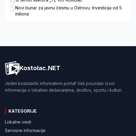
4
5
Novi bunar za javnu česmu u Ostrovu: Investicija od 5
miliona
Kostolac.NET
Jedini kostolački informativni portal! Vaš pouzdan izvor
informacija o lokalnim dešavanjima, društvu, sportu i kulturi.
KATEGORIJE
Lokalne vesti
Servisne informacije