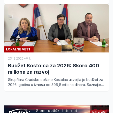
plej-of Zone Dunav i borba za Srpsku ligu.
LOKALNE VESTI
23.12.2025.
•
V. I.
Budžet Kostolca za 2026: Skoro 400
miliona za razvoj
Skupština Gradske opštine Kostolac usvojila je budžet za
2026. godinu u iznosu od 396,8 miliona dinara. Saznajte
koji su ključni projekti u planu.