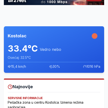
Kostolac
33.4°C
Vedro nebo
Osećaj: 32.5°C
15,4 km/h
30%
1016 hPa
Najnovije
SERVISNE INFORMACIJE
Pešačka zona u centru Kostolca: Izmena režima
saobraćaja