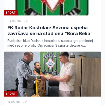
SPORT
04.06.2026.
•
V. I.
FK Rudar Kostolac: Sezona uspeha
završava se na stadionu "Bora Beka"
Fudbalski klub Rudar iz Kostolca u subotu igra poslednji
meč sezone protiv Omladinca. Saznajte detalje o
najuspešnijoj godini kluba u poslednjoj deceniji.
SPORT
14.05.2026.
•
V. I.