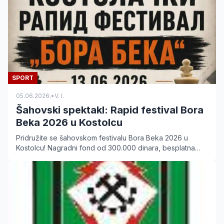
SPORT
05.06.2026.
•
V. I.
Šahovski spektakl: Rapid festival Bora
Beka 2026 u Kostolcu
Pridružite se šahovskom festivalu Bora Beka 2026 u
Kostolcu! Nagradni fond od 300.000 dinara, besplatna
upisnina i vrhunski turniri za sve uzraste. Prijavite se na
vreme.