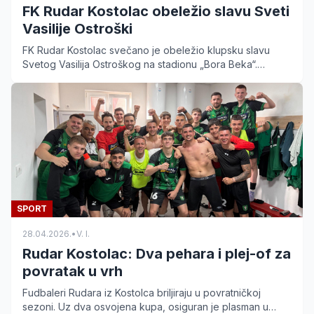
FK Rudar Kostolac obeležio slavu Sveti
Vasilije Ostroški
FK Rudar Kostolac svečano je obeležio klupsku slavu
Svetog Vasilija Ostroškog na stadionu „Bora Beka“.
Saznajte više o proslavi i sportskim planovima kluba.
SPORT
28.04.2026.
•
V. I.
Rudar Kostolac: Dva pehara i plej-of za
povratak u vrh
Fudbaleri Rudara iz Kostolca briljiraju u povratničkoj
sezoni. Uz dva osvojena kupa, osiguran je plasman u