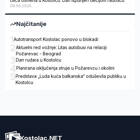
Ulica osmeha u Kostolcu: Dan ispunjen dečijom radošću
08.06.2026.
Najčitanije
1
Autotransport Kostolac ponovo u blokadi
2
Aktuelni red vožnje: Litas autobusi na relaciji
Požarevac - Beograd
3
Dan rudara u Kostolcu
4
Planirana isključenja struje u Požarevcu i okolini
5
Predstava „Luda kuća balkanska“ oduševila publiku u
Kostolcu
Kostolac.NET