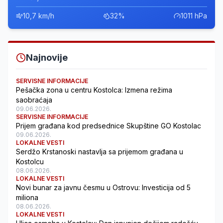
10,7 km/h
32%
1011 hPa
Najnovije
SERVISNE INFORMACIJE
Pešačka zona u centru Kostolca: Izmena režima
saobraćaja
09.06.2026.
SERVISNE INFORMACIJE
Prijem građana kod predsednice Skupštine GO Kostolac
09.06.2026.
LOKALNE VESTI
Serdžo Krstanoski nastavlja sa prijemom građana u
Kostolcu
08.06.2026.
LOKALNE VESTI
Novi bunar za javnu česmu u Ostrovu: Investicija od 5
miliona
08.06.2026.
LOKALNE VESTI