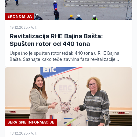
EKONOMIJA
19.12.2025.
•
V. I.
Revitalizacija RHE Bajina Bašta:
Spušten rotor od 440 tona
Uspešno je spušten rotor težak 440 tona u RHE Bajina
Bašta. Saznajte kako teče završna faza revitalizacije
zlatne rezerve EPS-a i kada se očekuje probni rad.
SERVISNE INFORMACIJE
13.12.2025.
•
V. I.