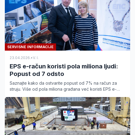
SERVISNE INFORMACIJE
23.04.2026.
•
V. I.
EPS e-račun koristi pola miliona ljudi:
Popust od 7 odsto
Saznajte kako da ostvarite popust od 7% na račun za
struju. Više od pola miliona građana već koristi EPS e-
račun. Pređite na digitalno plaćanje i uštedite.