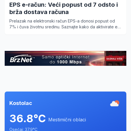
EPS e-račun: Veći popust od 7 odsto i
brža dostava računa
Prelazak na elektronski račun EPS-a donosi popust od
7% i čuva životnu sredinu. Saznajte kako da aktivirate e-
račun i izbegnete čekanje na poštara.
Kostolac
36.8°C
Mestimični oblaci
Osećaj: 37.9°C