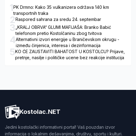
1
PK Drmno: Kako 35 vulkanizera održava 140 km
transportnih traka
2
Raspored sahrana za sredu 24. septembar
3
„KRALJ OBRVA“ GLUMI MAFIJAŠA: Branko Babić
telefonom pretio Kostolčaninu zbog tvitova
4
Alternativni izvori energije u Braničevskom okrugu -
između činjenica, interesa i dezinformacija
5
KO ĆE ZAUSTAVITI BAHATOST U KOSTOLCU? Prijave,
pretnje, nasilje i političke ucene bez reakcije institucija
Kostolac.NET
Jedini kostolački informativni portal! Vaš pouzdan izvor
informacija o lokalnim dešavanjima, društvu, sportu i kulturi.