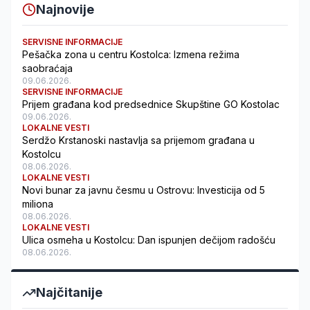
Najnovije
SERVISNE INFORMACIJE
Pešačka zona u centru Kostolca: Izmena režima
saobraćaja
09.06.2026.
SERVISNE INFORMACIJE
Prijem građana kod predsednice Skupštine GO Kostolac
09.06.2026.
LOKALNE VESTI
Serdžo Krstanoski nastavlja sa prijemom građana u
Kostolcu
08.06.2026.
LOKALNE VESTI
Novi bunar za javnu česmu u Ostrovu: Investicija od 5
miliona
08.06.2026.
LOKALNE VESTI
Ulica osmeha u Kostolcu: Dan ispunjen dečijom radošću
08.06.2026.
Najčitanije