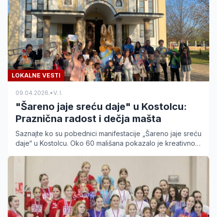
LOKALNE VESTI
09.04.2026.
•
V. I.
"Šareno jaje sreću daje" u Kostolcu:
Praznična radost i dečja mašta
Saznajte ko su pobednici manifestacije „Šareno jaje sreću
daje“ u Kostolcu. Oko 60 mališana pokazalo je kreativnost
u ukrašavanju vaskršnjih jaja.