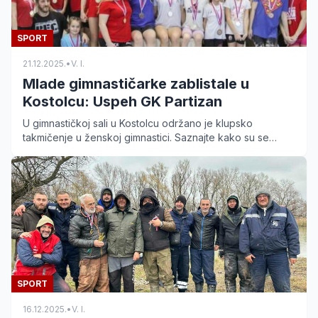
SPORT
21.12.2025.
•
V. I.
Mlade gimnastičarke zablistale u
Kostolcu: Uspeh GK Partizan
U gimnastičkoj sali u Kostolcu održano je klupsko
takmičenje u ženskoj gimnastici. Saznajte kako su se
mlade nade GK Partizan Kostolac pokazale na spravama.
SPORT
16.12.2025.
•
V. I.