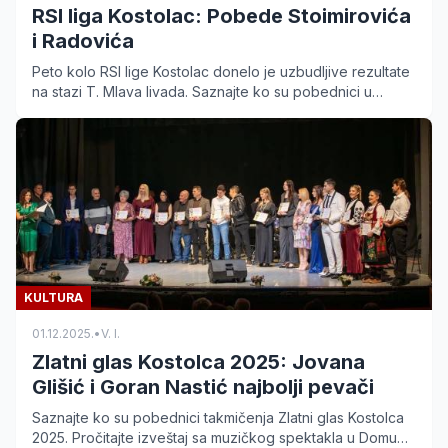
RSI liga Kostolac: Pobede Stoimirovića
i Radovića
Peto kolo RSI lige Kostolac donelo je uzbudljive rezultate
na stazi T. Mlava livada. Saznajte ko su pobednici u
kategorijama fider i plovak.
KULTURA
01.12.2025.
•
V. I.
Zlatni glas Kostolca 2025: Jovana
Glišić i Goran Nastić najbolji pevači
Saznajte ko su pobednici takmičenja Zlatni glas Kostolca
2025. Pročitajte izveštaj sa muzičkog spektakla u Domu