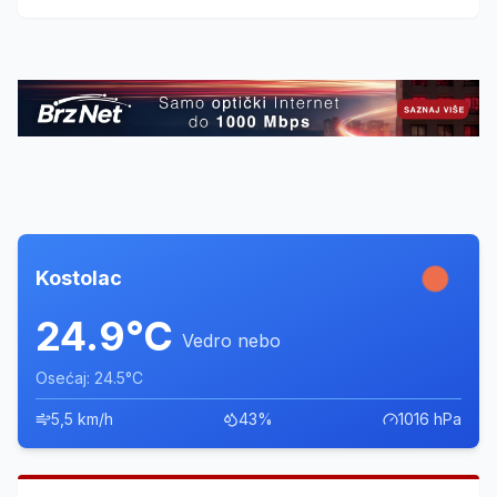
kulture koji je okupio talente iz cele Srbije.
Kostolac
24.9°C
Vedro nebo
Osećaj: 24.5°C
5,5 km/h
43%
1016 hPa