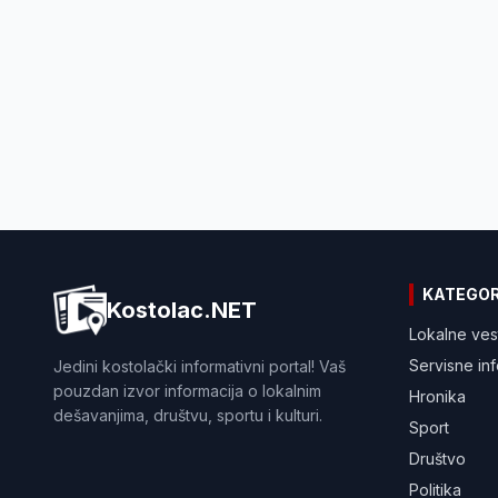
KATEGOR
Kostolac.NET
Lokalne ves
Servisne in
Jedini kostolački informativni portal! Vaš
pouzdan izvor informacija o lokalnim
Hronika
dešavanjima, društvu, sportu i kulturi.
Sport
Društvo
Politika