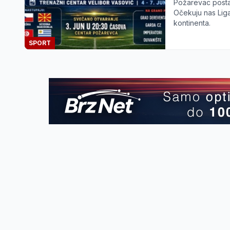
Požarevac postaj
Očekuju nas Liga
kontinenta.
SPORT