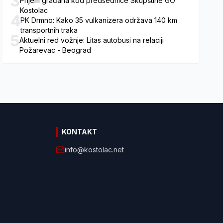
3
Prijem građana kod predsednice Skupštine GO
Kostolac
4
PK Drmno: Kako 35 vulkanizera održava 140 km
transportnih traka
5
Aktuelni red vožnje: Litas autobusi na relaciji
Požarevac - Beograd
KONTAKT
info@kostolac.net