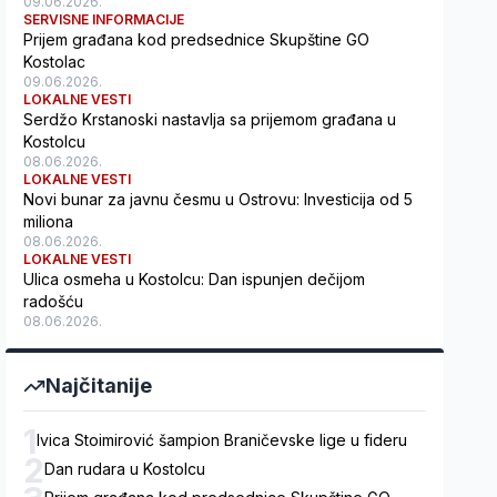
09.06.2026.
SERVISNE INFORMACIJE
Prijem građana kod predsednice Skupštine GO
Kostolac
09.06.2026.
LOKALNE VESTI
Serdžo Krstanoski nastavlja sa prijemom građana u
Kostolcu
08.06.2026.
LOKALNE VESTI
Novi bunar za javnu česmu u Ostrovu: Investicija od 5
miliona
08.06.2026.
LOKALNE VESTI
Ulica osmeha u Kostolcu: Dan ispunjen dečijom
radošću
08.06.2026.
Najčitanije
1
Ivica Stoimirović šampion Braničevske lige u fideru
2
Dan rudara u Kostolcu