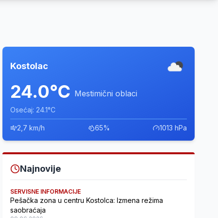
Kostolac
24.0°C
Mestimični oblaci
Osećaj: 24.1°C
2,7 km/h
65%
1013 hPa
Najnovije
SERVISNE INFORMACIJE
Pešačka zona u centru Kostolca: Izmena režima
saobraćaja