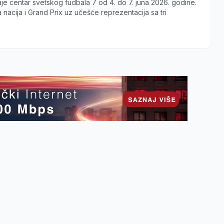
e centar svetskog fudbala 7 od 4. do 7. juna 2026. godine.
 nacija i Grand Prix uz učešće reprezentacija sa tri