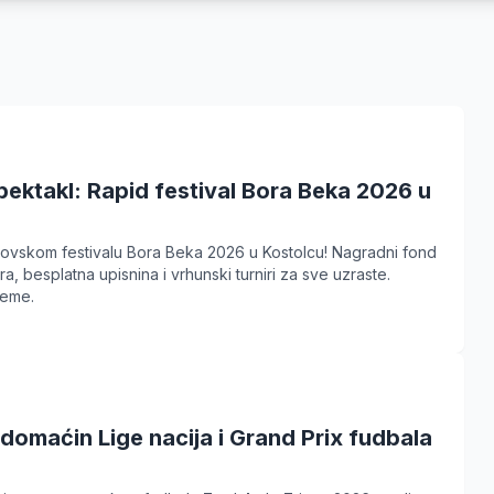
ektakl: Rapid festival Bora Beka 2026 u
hovskom festivalu Bora Beka 2026 u Kostolcu! Nagradni fond
, besplatna upisnina i vrhunski turniri za sve uzraste.
reme.
domaćin Lige nacija i Grand Prix fudbala