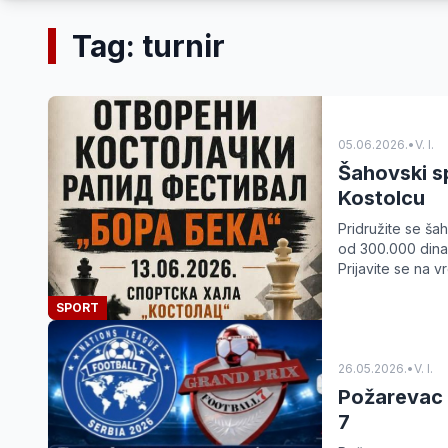
Tag: turnir
05.06.2026.
•
V. I.
Šahovski sp
Kostolcu
Pridružite se ša
od 300.000 dinara
Prijavite se na v
SPORT
26.05.2026.
•
V. I.
Požarevac 
7