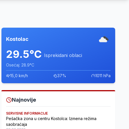
Kostolac
29.5°C
Isprekidani oblaci
Osećaj: 28.9°C
15,0 km/h
37%
1011 hPa
Najnovije
SERVISNE INFORMACIJE
Pešačka zona u centru Kostolca: Izmena režima
saobraćaja