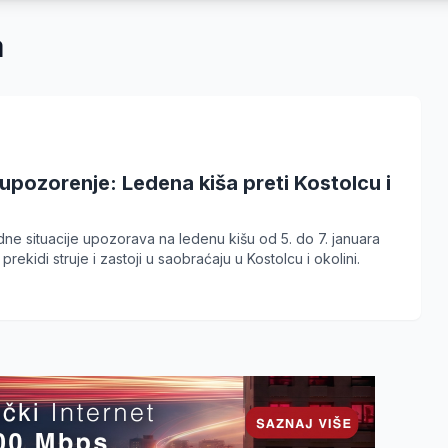
a
pozorenje: Ledena kiša preti Kostolcu i
ne situacije upozorava na ledenu kišu od 5. do 7. januara
rekidi struje i zastoji u saobraćaju u Kostolcu i okolini.