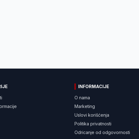
IJE
INFORMACIJE
ti
O nama
formacije
Marketing
Uslovi korišćenja
Politika privatnosti
Odricanje od odgovornosti