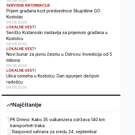
09.06.2026.
SERVISNE INFORMACIJE
Prijem građana kod predsednice Skupštine GO
Kostolac
09.06.2026.
LOKALNE VESTI
Serdžo Krstanoski nastavlja sa prijemom građana u
Kostolcu
08.06.2026.
LOKALNE VESTI
Novi bunar za javnu česmu u Ostrovu: Investicija od 5
miliona
08.06.2026.
LOKALNE VESTI
Ulica osmeha u Kostolcu: Dan ispunjen dečijom
radošću
08.06.2026.
Najčitanije
1
PK Drmno: Kako 35 vulkanizera održava 140 km
transportnih traka
2
Raspored sahrana za sredu 24. septembar