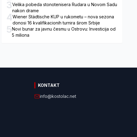
3
Velika pobeda stonotenisera Rudara u Novom Sadu
nakon drame
4
Wiener Städtische KUP u rukometu – nova sezona
donosi 16 kvalifikacionih turnira širom Srbije
5
Novi bunar za javnu česmu u Ostrovu: Investicija od
5 miliona
KONTAKT
info@kostolac.net