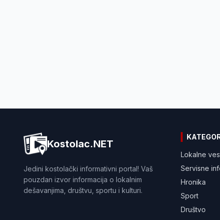
KATEGOR
Kostolac.NET
Lokalne ves
Servisne in
Jedini kostolački informativni portal! Vaš
pouzdan izvor informacija o lokalnim
Hronika
dešavanjima, društvu, sportu i kulturi.
Sport
Društvo