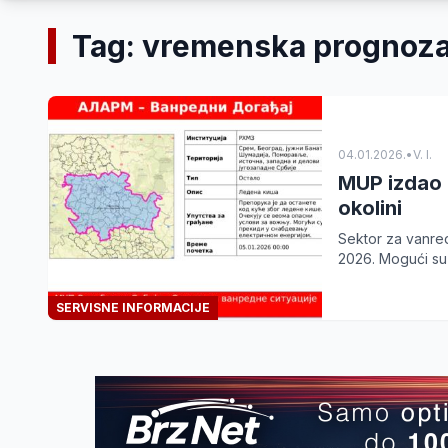
Tag: vremenska prognoz
04.01.2026.
•
V. I.
MUP izdao u
okolini
Sektor za vanred
2026. Mogući su p
SERVISNE INFORMACIJE