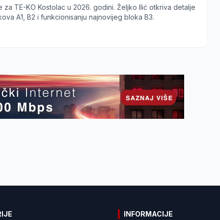
 za TE-KO Kostolac u 2026. godini. Željko Ilić otkriva detalje
ova A1, B2 i funkcionisanju najnovijeg bloka B3.
IJE
INFORMACIJE