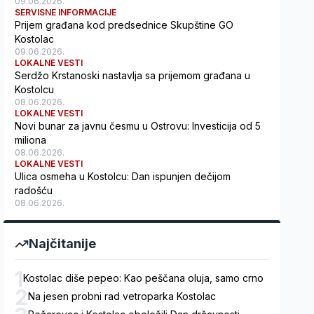
09.06.2026.
SERVISNE INFORMACIJE
Prijem građana kod predsednice Skupštine GO
Kostolac
09.06.2026.
LOKALNE VESTI
Serdžo Krstanoski nastavlja sa prijemom građana u
Kostolcu
08.06.2026.
LOKALNE VESTI
Novi bunar za javnu česmu u Ostrovu: Investicija od 5
miliona
08.06.2026.
LOKALNE VESTI
Ulica osmeha u Kostolcu: Dan ispunjen dečijom
radošću
08.06.2026.
Najčitanije
1
Kostolac diše pepeo: Kao peščana oluja, samo crno
2
Na jesen probni rad vetroparka Kostolac