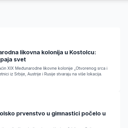
rodna likovna kolonija u Kostolcu:
paja svet
aćin XIX Međunarodne likovne kolonije „Otvorenog srca i
etnici iz Srbije, Austrije i Rusije stvaraju na više lokacija.
olsko prvenstvo u gimnastici počelo u