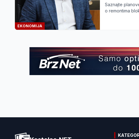
Saznajte planove
o remontima blok
EKONOMIJA
KATEGOR