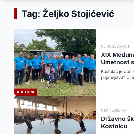
Tag: Željko Stojićević
05.06.2026.
•
V. I.
XIX Međuna
Umetnost s
Kostolac je dom
prijateljstva“. Um
KULTURA
01.04.2026.
•
V. I.
Državno šk
Kostolcu