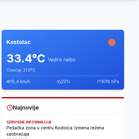
Kostolac
33.4°C
Vedro nebo
Osećaj: 31.6°C
15,4 km/h
23%
1016 hPa
Najnovije
SERVISNE INFORMACIJE
Pešačka zona u centru Kostolca: Izmena režima
saobraćaja