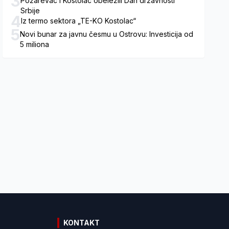
3
Požarevac i Kostolac obeležili Dan državnosti
Srbije
4
Iz termo sektora „TE-KO Kostolac“
5
Novi bunar za javnu česmu u Ostrovu: Investicija od
5 miliona
KONTAKT