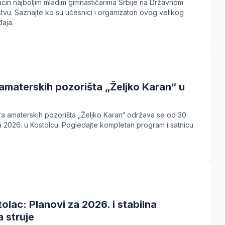
ćin najboljim mladim gimnastičarima Srbije na Državnom
vu. Saznajte ko su učesnici i organizatori ovog velikog
aja.
amaterskih pozorišta „Željko Karan“ u
a amaterskih pozorišta „Željko Karan“ održava se od 30.
la 2026. u Kostolcu. Pogledajte kompletan program i satnicu
lac: Planovi za 2026. i stabilna
 struje