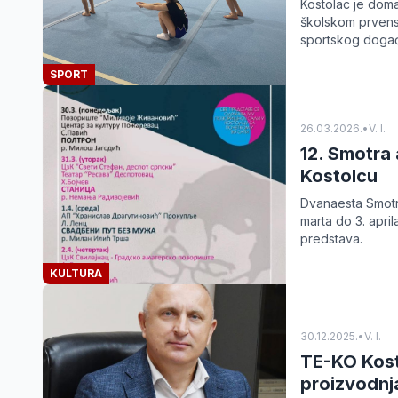
Kostolac je doma
školskom prvenst
sportskog događ
SPORT
26.03.2026.
•
V. I.
12. Smotra 
Kostolcu
Dvanaesta Smotr
marta do 3. apri
predstava.
KULTURA
30.12.2025.
•
V. I.
TE-KO Kosto
proizvodnja