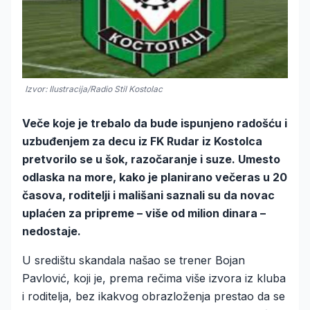
Izvor: Ilustracija/Radio Stil Kostolac
Veče koje je trebalo da bude ispunjeno radošću i
uzbuđenjem za decu iz FK Rudar iz Kostolca
pretvorilo se u šok, razočaranje i suze. Umesto
odlaska na more, kako je planirano večeras u 20
časova, roditelji i mališani saznali su da novac
uplaćen za pripreme – više od milion dinara –
nedostaje.
U središtu skandala našao se trener Bojan
Pavlović, koji je, prema rečima više izvora iz kluba
i roditelja, bez ikakvog obrazloženja prestao da se