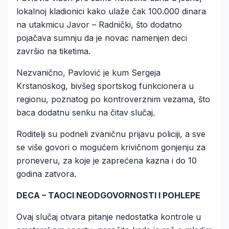
lokalnoj kladionici kako ulaže čak 100.000 dinara
na utakmicu Javor – Radnički, što dodatno
pojačava sumnju da je novac namenjen deci
završio na tiketima.
Nezvanično, Pavlović je kum Sergeja
Krstanoskog, bivšeg sportskog funkcionera u
regionu, poznatog po kontroverznim vezama, što
baca dodatnu senku na čitav slučaj.
Roditelji su podneli zvaničnu prijavu policiji, a sve
se više govori o mogućem krivičnom gonjenju za
proneveru, za koje je zaprećena kazna i do 10
godina zatvora.
DECA – TAOCI NEODGOVORNOSTI I POHLEPE
Ovaj slučaj otvara pitanje nedostatka kontrole u