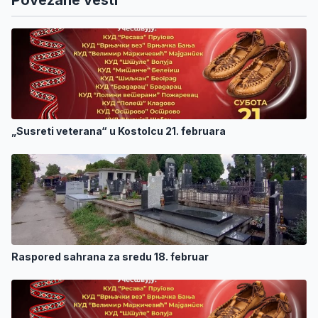
Povezane vesti
„Susreti veterana“ u Kostolcu 21. februara
Raspored sahrana za sredu 18. februar