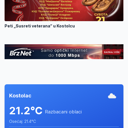
Peti „Susreti veterana“ u Kostolcu
Kostolac
21.2°C
Razbacani oblaci
Osećaj: 21.4°C