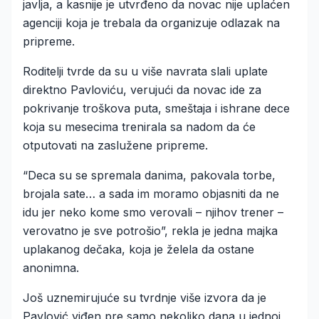
javlja, a kasnije je utvrđeno da novac nije uplaćen
agenciji koja je trebala da organizuje odlazak na
pripreme.
Roditelji tvrde da su u više navrata slali uplate
direktno Pavloviću, verujući da novac ide za
pokrivanje troškova puta, smeštaja i ishrane dece
koja su mesecima trenirala sa nadom da će
otputovati na zaslužene pripreme.
“Deca su se spremala danima, pakovala torbe,
brojala sate… a sada im moramo objasniti da ne
idu jer neko kome smo verovali – njihov trener –
verovatno je sve potrošio”, rekla je jedna majka
uplakanog dečaka, koja je želela da ostane
anonimna.
Još uznemirujuće su tvrdnje više izvora da je
Pavlović viđen pre samo nekoliko dana u jednoj