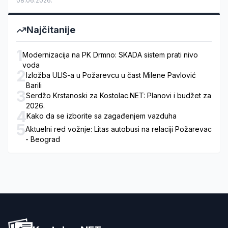
08.06.2026.
Najčitanije
1
Modernizacija na PK Drmno: SKADA sistem prati nivo
voda
2
Izložba ULIS-a u Požarevcu u čast Milene Pavlović
Barili
3
Serdžo Krstanoski za Kostolac.NET: Planovi i budžet za
2026.
4
Kako da se izborite sa zagađenjem vazduha
5
Aktuelni red vožnje: Litas autobusi na relaciji Požarevac
- Beograd