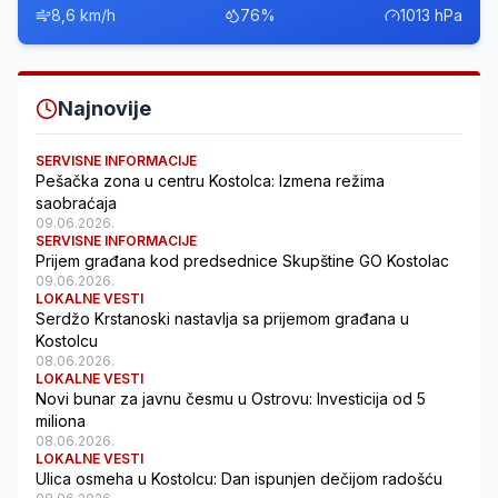
8,6 km/h
76%
1013 hPa
Najnovije
SERVISNE INFORMACIJE
Pešačka zona u centru Kostolca: Izmena režima
saobraćaja
09.06.2026.
SERVISNE INFORMACIJE
Prijem građana kod predsednice Skupštine GO Kostolac
09.06.2026.
LOKALNE VESTI
Serdžo Krstanoski nastavlja sa prijemom građana u
Kostolcu
08.06.2026.
LOKALNE VESTI
Novi bunar za javnu česmu u Ostrovu: Investicija od 5
miliona
08.06.2026.
LOKALNE VESTI
Ulica osmeha u Kostolcu: Dan ispunjen dečijom radošću