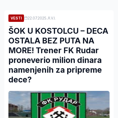
VESTI
22.07.2025.
V.I.
ŠOK U KOSTOLCU – DECA
OSTALA BEZ PUTA NA
MORE! Trener FK Rudar
proneverio milion dinara
namenjenih za pripreme
dece?