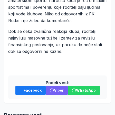
amaterskom sportu, naročito kada je reč o mladim
sportistima i poverenju koje roditelji daju ljudima
koji vode klubove. Niko od odgovornih iz FK
Rudar nije želeo da komentariše.
Dok se čeka zvanična reakcija kluba, roditelji
najavljuju masovne tužbe i zahtev za reviziju
finansijskog poslovanja, uz poruku da neće stati
dok se odgovorni ne kazne.
Podeli vest:
Facebook
Viber
WhatsApp