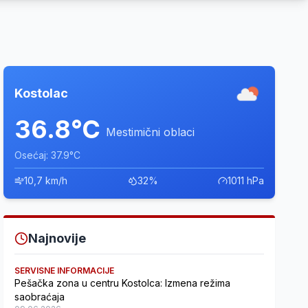
Kostolac
36.8°C
Mestimični oblaci
Osećaj: 37.9°C
10,7 km/h
32%
1011 hPa
Najnovije
SERVISNE INFORMACIJE
Pešačka zona u centru Kostolca: Izmena režima
saobraćaja