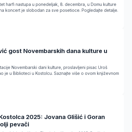
et harfi nastupa u ponedeljak, 8. decembra, u Domu kulture
 na koncert je slobodan za sve posetioce. Pogledajte detalje.
vić gost Novembarskih dana kulture u
tacije Novembarski dani kulture, proslavljeni pisac Uroš
o je u Biblioteci u Kostolcu. Saznajte više o ovom književnom
 Kostolca 2025: Jovana Glišić i Goran
olji pevači