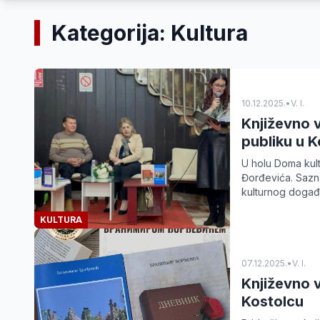
Kategorija: Kultura
10.12.2025.
•
V. I.
Književno 
publiku u K
U holu Doma kult
Đorđevića. Sazna
kulturnog događ
KULTURA
07.12.2025.
•
V. I.
Književno 
Kostolcu