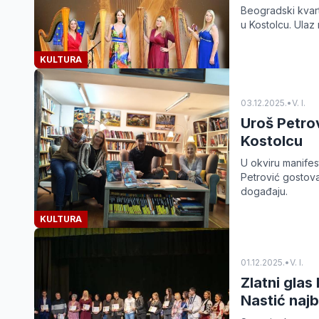
Beogradski kvart
u Kostolcu. Ulaz
KULTURA
03.12.2025.
•
V. I.
Uroš Petro
Kostolcu
U okviru manifes
Petrović gostova
događaju.
KULTURA
01.12.2025.
•
V. I.
Zlatni glas
Nastić najb