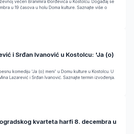
jiževnoj večeri Branimira Đorđevića u Kostolcu. Događaj se
bra u 19 časova u holu Doma kulture. Saznajte više o
vić i Srđan Ivanović u Kostolcu: 'Ja (o)
esnu komediju 'Ja (o) meni' u Domu kulture u Kostolcu. U
 Mina Lazarević i Srđan Ivanović. Saznajte termin izvođenja.
ogradskog kvarteta harfi 8. decembra u