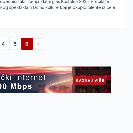
obednici takmičenja Zlatni glas Kostolca 2025. Pročitajte
čkog spektakla u Domu kulture koji je okupio talente iz cele
4
5
6