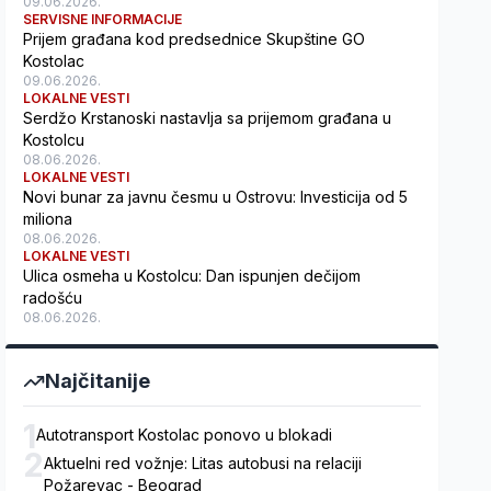
09.06.2026.
SERVISNE INFORMACIJE
Prijem građana kod predsednice Skupštine GO
Kostolac
09.06.2026.
LOKALNE VESTI
Serdžo Krstanoski nastavlja sa prijemom građana u
Kostolcu
08.06.2026.
LOKALNE VESTI
Novi bunar za javnu česmu u Ostrovu: Investicija od 5
miliona
08.06.2026.
LOKALNE VESTI
Ulica osmeha u Kostolcu: Dan ispunjen dečijom
radošću
08.06.2026.
Najčitanije
1
Autotransport Kostolac ponovo u blokadi
2
Aktuelni red vožnje: Litas autobusi na relaciji
Požarevac - Beograd