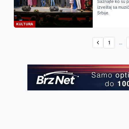
Saznajte ko su p
izveštaj sa muzi
Srbije.
KULTURA
1
...