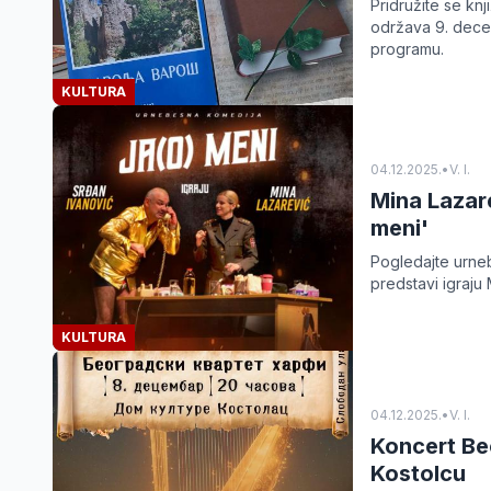
Pridružite se kn
održava 9. decem
programu.
KULTURA
04.12.2025.
•
V. I.
Mina Lazare
meni'
Pogledajte urneb
predstavi igraju
KULTURA
04.12.2025.
•
V. I.
Koncert Be
Kostolcu