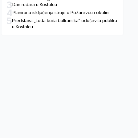
3
Dan rudara u Kostolcu
4
Planirana isključenja struje u Požarevcu i okolini
5
Predstava „Luda kuća balkanska“ oduševila publiku
u Kostolcu