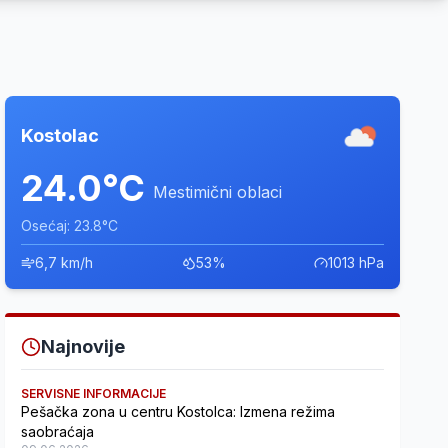
Kostolac
24.0°C
Mestimični oblaci
Osećaj: 23.8°C
6,7 km/h
53%
1013 hPa
Najnovije
SERVISNE INFORMACIJE
Pešačka zona u centru Kostolca: Izmena režima
saobraćaja