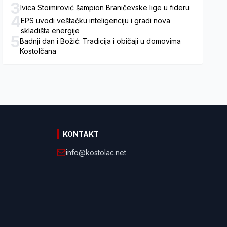
3
Ivica Stoimirović šampion Braničevske lige u fideru
4
EPS uvodi veštačku inteligenciju i gradi nova
skladišta energije
5
Badnji dan i Božić: Tradicija i običaji u domovima
Kostolčana
KONTAKT
info@kostolac.net