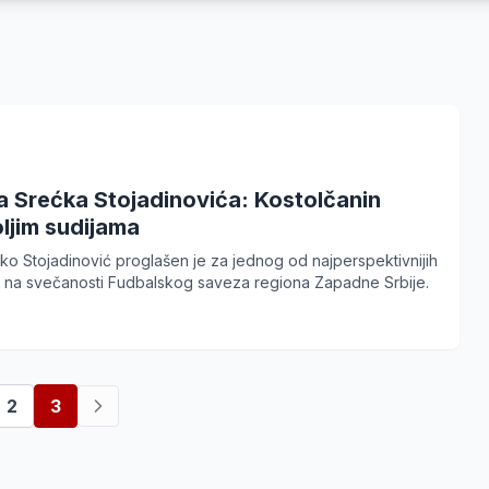
a Srećka Stojadinovića: Kostolčanin
ljim sudijama
ko Stojadinović proglašen je za jednog od najperspektivnijih
ja na svečanosti Fudbalskog saveza regiona Zapadne Srbije.
2
3