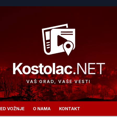
Kostolac
.NET
VAŠ GRAD, VAŠE VESTI
RED VOŽNJE
O NAMA
KONTAKT