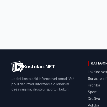
KATEGOR
Kostolac.NET
Lokalne ves
Servisne in
Jedini kostolački informativni portal! Vaš
pouzdan izvor informacija o lokalnim
Hronika
dešavanjima, društvu, sportu i kulturi.
Sport
Društvo
Politika