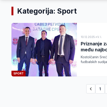
Kategorija: Sport
10.12.2025.
•
V. I.
Priznanje z
među najbo
Kostolčanin Sreć
fudbalskih sudi
SPORT
1