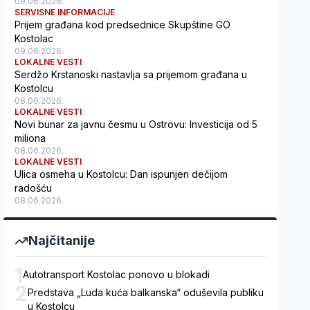
09.06.2026.
SERVISNE INFORMACIJE
Prijem građana kod predsednice Skupštine GO
Kostolac
09.06.2026.
LOKALNE VESTI
Serdžo Krstanoski nastavlja sa prijemom građana u
Kostolcu
08.06.2026.
LOKALNE VESTI
Novi bunar za javnu česmu u Ostrovu: Investicija od 5
miliona
08.06.2026.
LOKALNE VESTI
Ulica osmeha u Kostolcu: Dan ispunjen dečijom
radošću
08.06.2026.
Najčitanije
1
Autotransport Kostolac ponovo u blokadi
2
Predstava „Luda kuća balkanska“ oduševila publiku
u Kostolcu