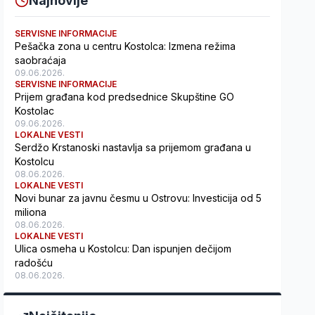
Najnovije
SERVISNE INFORMACIJE
Pešačka zona u centru Kostolca: Izmena režima
saobraćaja
09.06.2026.
SERVISNE INFORMACIJE
Prijem građana kod predsednice Skupštine GO
Kostolac
09.06.2026.
LOKALNE VESTI
Serdžo Krstanoski nastavlja sa prijemom građana u
Kostolcu
08.06.2026.
LOKALNE VESTI
Novi bunar za javnu česmu u Ostrovu: Investicija od 5
miliona
08.06.2026.
LOKALNE VESTI
Ulica osmeha u Kostolcu: Dan ispunjen dečijom
radošću
08.06.2026.