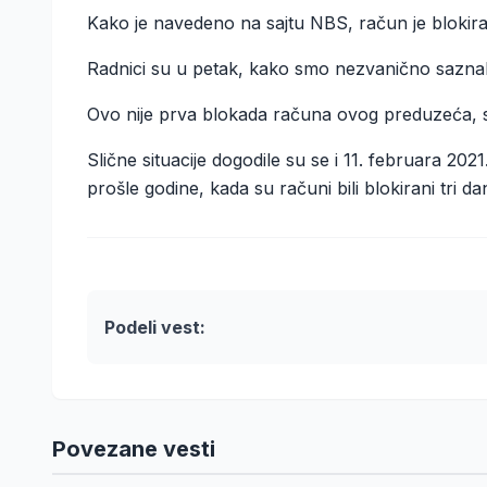
Kako je navedeno na sajtu NBS, račun je blokir
Radnici su u petak, kako smo nezvanično saznali 
Ovo nije prva blokada računa ovog preduzeća, sli
Slične situacije dogodile su se i 11. februara 2021.
prošle godine, kada su računi bili blokirani tri da
Podeli vest:
Povezane vesti