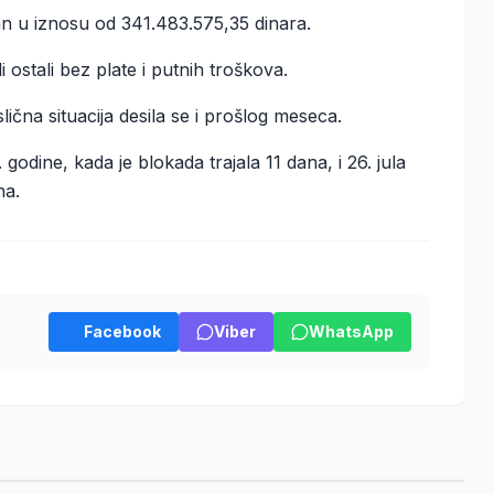
an u iznosu od 341.483.575,35 dinara.
ostali bez plate i putnih troškova.
čna situacija desila se i prošlog meseca.
 godine, kada je blokada trajala 11 dana, i 26. jula
na.
Facebook
Viber
WhatsApp