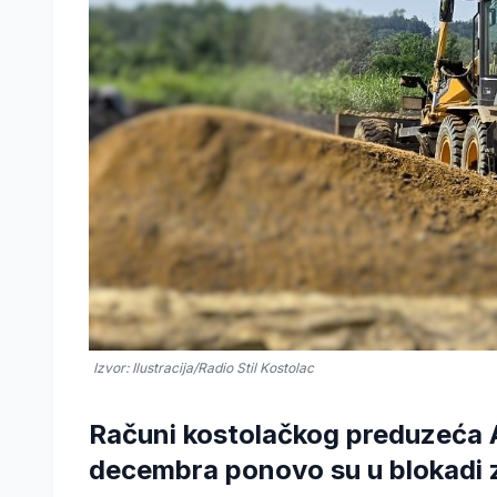
Izvor: Ilustracija/Radio Stil Kostolac
Računi kostolačkog preduzeća A
decembra ponovo su u blokadi 