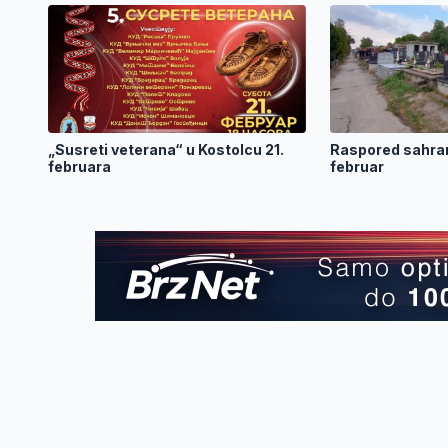
„Susreti veterana“ u Kostolcu 21.
Raspored sahran
februara
februar