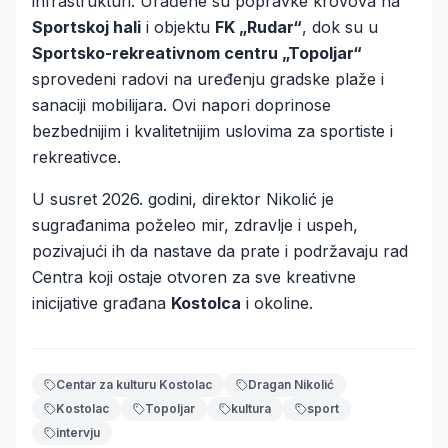
infrastrukturi. Urađene su popravke krovova na
Sportskoj hali
i objektu
FK „Rudar“
, dok su u
Sportsko-rekreativnom centru „Topoljar“
sprovedeni radovi na uređenju gradske plaže i
sanaciji mobilijara. Ovi napori doprinose
bezbednijim i kvalitetnijim uslovima za sportiste i
rekreativce.
U susret 2026. godini, direktor Nikolić je
sugrađanima poželeo mir, zdravlje i uspeh,
pozivajući ih da nastave da prate i podržavaju rad
Centra koji ostaje otvoren za sve kreativne
inicijative građana
Kostolca
i okoline.
Centar za kulturu Kostolac
Dragan Nikolić
Kostolac
Topoljar
kultura
sport
intervju