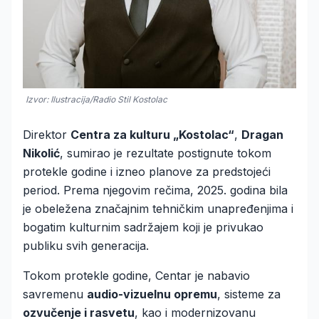
Izvor: Ilustracija/Radio Stil Kostolac
Direktor
Centra za kulturu „Kostolac“
,
Dragan
Nikolić
, sumirao je rezultate postignute tokom
protekle godine i izneo planove za predstojeći
period. Prema njegovim rečima, 2025. godina bila
je obeležena značajnim tehničkim unapređenjima i
bogatim kulturnim sadržajem koji je privukao
publiku svih generacija.
Tokom protekle godine, Centar je nabavio
savremenu
audio-vizuelnu opremu
, sisteme za
ozvučenje i rasvetu
, kao i modernizovanu