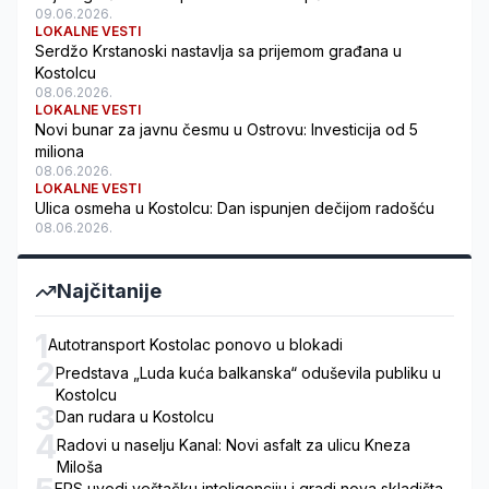
09.06.2026.
LOKALNE VESTI
Serdžo Krstanoski nastavlja sa prijemom građana u
Kostolcu
08.06.2026.
LOKALNE VESTI
Novi bunar za javnu česmu u Ostrovu: Investicija od 5
miliona
08.06.2026.
LOKALNE VESTI
Ulica osmeha u Kostolcu: Dan ispunjen dečijom radošću
08.06.2026.
Najčitanije
1
Autotransport Kostolac ponovo u blokadi
2
Predstava „Luda kuća balkanska“ oduševila publiku u
Kostolcu
3
Dan rudara u Kostolcu
4
Radovi u naselju Kanal: Novi asfalt za ulicu Kneza
Miloša
EPS uvodi veštačku inteligenciju i gradi nova skladišta