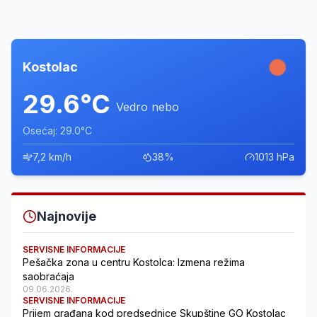
Kostolac
29.6°C
Vedro nebo
Osećaj: 29.0°C
7,2 km/h
38%
1013 hPa
Najnovije
SERVISNE INFORMACIJE
Pešačka zona u centru Kostolca: Izmena režima
saobraćaja
09.06.2026.
SERVISNE INFORMACIJE
Prijem građana kod predsednice Skupštine GO Kostolac