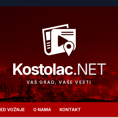
Kostolac
.NET
VAŠ GRAD, VAŠE VESTI
RED VOŽNJE
O NAMA
KONTAKT