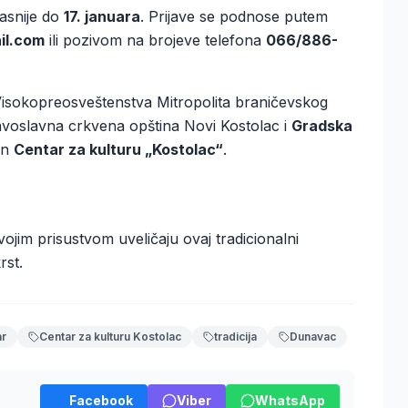
kasnije do
17. januara
. Prijave se podnose putem
il.com
ili pozivom na brojeve telefona
066/886-
isokopreosveštenstva Mitropolita braničevskog
ravoslavna crkvena opština Novi Kostolac i
Gradska
en
Centar za kulturu „Kostolac“
.
ojim prisustvom uveličaju ovaj tradicionalni
rst.
ar
Centar za kulturu Kostolac
tradicija
Dunavac
Facebook
Viber
WhatsApp