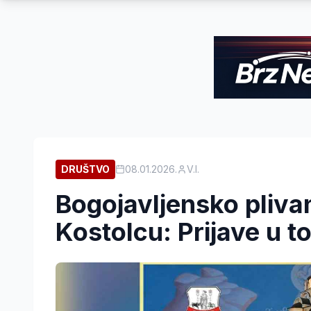
DRUŠTVO
08.01.2026.
V.I.
Bogojavljensko plivan
Kostolcu: Prijave u t