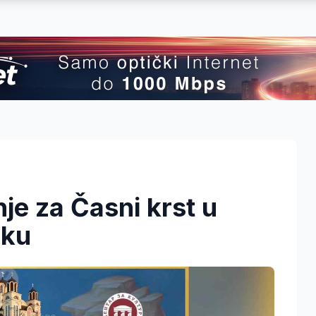
je za Časni krst u
oku