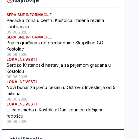
Najnovije
SERVISNE INFORMACIJE
Pešačka zona u centru Kostolca: Izmena režima
saobraćaja
09.06.2026.
SERVISNE INFORMACIJE
Prijem građana kod predsednice Skupštine GO
Kostolac
09.06.2026.
LOKALNE VESTI
Serdžo Krstanoski nastavlja sa prijemom građana u
Kostolcu
08.06.2026.
LOKALNE VESTI
Novi bunar za javnu česmu u Ostrovu: Investicija od 5
miliona
08.06.2026.
LOKALNE VESTI
Ulica osmeha u Kostolcu: Dan ispunjen dečijom
radošću
08.06.2026.