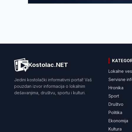
KATEGOR
Kostolac.NET
Lokalne ves
Servisne in
Jedini kostolački informativni portal! Vaš
pouzdan izvor informacija o lokalnim
Hronika
dešavanjima, društvu, sportu i kulturi.
Sport
Društvo
Politika
Ekonomija
Kultura