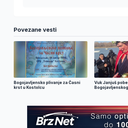
Povezane vesti
Bogojavljensko plivanje za Časni
Vuk Janjuš pobe
krst u Kostolcu
Bogojavljenskog 