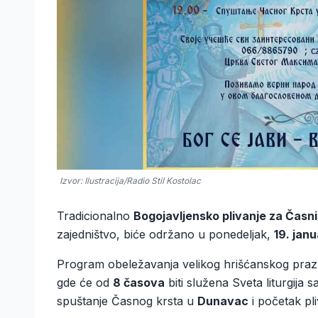
Izvor: Ilustracija/Radio Stil Kostolac
Tradicionalno
Bogojavljensko plivanje za Časni
zajedništvo, biće održano u ponedeljak,
19. jan
Program obeležavanja velikog hrišćanskog prazn
gde će od
8 časova
biti služena Sveta liturgija 
spuštanje Časnog krsta u
Dunavac
i početak pl