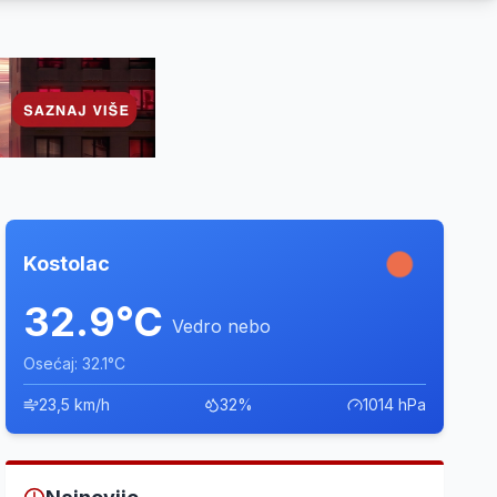
Kostolac
32.9°C
Vedro nebo
Osećaj: 32.1°C
23,5 km/h
32%
1014 hPa