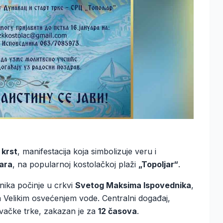
 krst
, manifestacija koja simbolizuje veru i
uara
, na popularnoj kostolačkoj plaži
„Topoljar“
.
ika počinje u crkvi
Svetog Maksima Ispovednika
,
sa Velikim osvećenjem vode. Centralni događaj,
ivačke trke, zakazan je za
12 časova
.