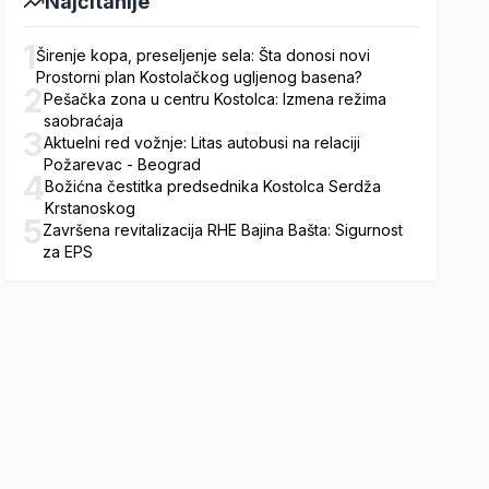
Najčitanije
1
Širenje kopa, preseljenje sela: Šta donosi novi
Prostorni plan Kostolačkog ugljenog basena?
2
Pešačka zona u centru Kostolca: Izmena režima
saobraćaja
3
Aktuelni red vožnje: Litas autobusi na relaciji
Požarevac - Beograd
4
Božićna čestitka predsednika Kostolca Serdža
Krstanoskog
5
Završena revitalizacija RHE Bajina Bašta: Sigurnost
za EPS