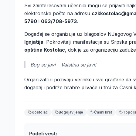
Svi zainteresovani učesnici mogu se prijaviti naj
elektronske pošte na adresu
czkkostolac@gma
5790
i
063/708-5973
.
Događaj se organizuje uz blagoslov NJegovog V
Ignjatija
. Pokrovitelji manifestacije su Srpska p
opština Kostolac
, dok je za organizaciju zaduž
Bog se javi – Vaistinu se javi!
Organizatori pozivaju vernike i sve građane da sv
događaj i podrže hrabre plivače u trci za Časni k
Kostolac
Bogojavljenje
Časni krst
Topolj
Podeli vest: