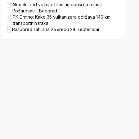
3
Aktuelni red vožnje: Litas autobusi na relaciji
Požarevac - Beograd
4
PK Drmno: Kako 35 vulkanizera održava 140 km
transportnih traka
5
Raspored sahrana za sredu 24. septembar