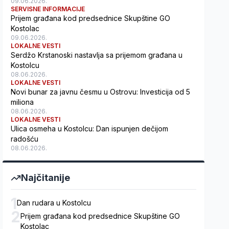
09.06.2026.
SERVISNE INFORMACIJE
Prijem građana kod predsednice Skupštine GO
Kostolac
09.06.2026.
LOKALNE VESTI
Serdžo Krstanoski nastavlja sa prijemom građana u
Kostolcu
08.06.2026.
LOKALNE VESTI
Novi bunar za javnu česmu u Ostrovu: Investicija od 5
miliona
08.06.2026.
LOKALNE VESTI
Ulica osmeha u Kostolcu: Dan ispunjen dečijom
radošću
08.06.2026.
Najčitanije
1
Dan rudara u Kostolcu
2
Prijem građana kod predsednice Skupštine GO
Kostolac