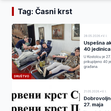
Tag: Časni krst
28.05.2026.
•
V. I.
Uspešna akc
40 jedinica
U Kostolcu je 27
prikupljeno 40 j
građana.
DRUŠTVO
21.05.2026.
•
V. I.
Dobrovoljno
27. maja