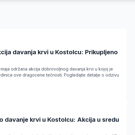
ija davanja krvi u Kostolcu: Prikupljeno
. maja održana akcija dobrovoljnog davanja krvi u kojoj je
edinica ove dragocene tečnosti. Pogledajte detalje o odzivu
 davanje krvi u Kostolcu: Akcija u sredu