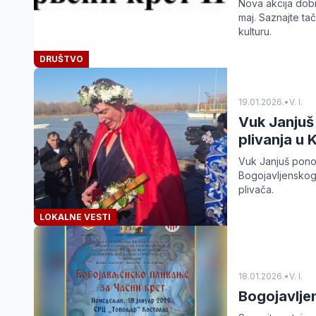
Nova akcija dobr
maj. Saznajte ta
kulturu.
DRUŠTVO
19.01.2026.
•
V. I.
Vuk Janjuš
plivanja u 
Vuk Janjuš ponov
Bogojavljenskog 
plivača.
LOKALNE VESTI
18.01.2026.
•
V. I.
Bogojavljen