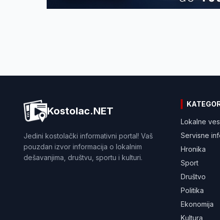
KATEGOR
Kostolac.NET
Lokalne ves
Servisne in
Jedini kostolački informativni portal! Vaš
pouzdan izvor informacija o lokalnim
Hronika
dešavanjima, društvu, sportu i kulturi.
Sport
Društvo
Politika
Ekonomija
Kultura