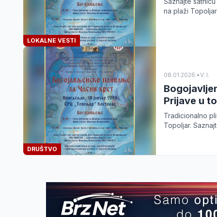
Saznajte satnicu
na plaži Topoljar
LOKALNE VESTI
08.01.2026.
•
V. I.
Bogojavljen
Prijave u t
Tradicionalno pl
Topoljar. Saznaj
DRUŠTVO