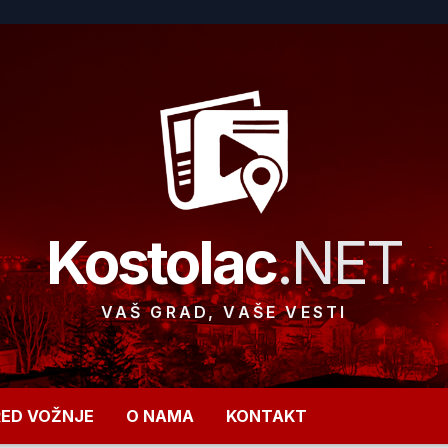
Kostolac
.NET
VAŠ GRAD, VAŠE VESTI
RED VOŽNJE
O NAMA
KONTAKT