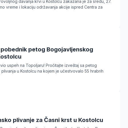
ovoljnog davanja krvi u Kostolcu zakazana je za sredu, 27.
čno vreme i lokaciju održavanja akcije ispred Centra za
 pobednik petog Bogojavljenskog
Kostolcu
io uspeh na Topoljaru! Pročitajte izveštaj sa petog
plivanja u Kostolcu na kojem je učestvovalo 55 hrabrih
sko plivanje za Časni krst u Kostolcu