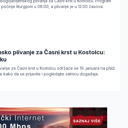
 Bogojavljenskog plivanja za Časni krst u Kostolcu. Program
 počinje liturgijom u 08:00, a plivanje je u 12:00 časova.
sko plivanje za Časni krst u Kostolcu:
oku
ivanje za Časni krst u Kostolcu održaće se 19. januara na plaži
te kako da se prijavite i pogledajte satnicu događaja.