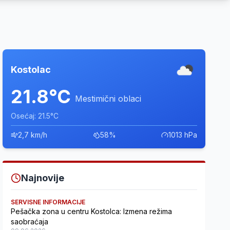
Kostolac
21.8°C
Mestimični oblaci
Osećaj: 21.5°C
2,7 km/h
58%
1013 hPa
Najnovije
SERVISNE INFORMACIJE
Pešačka zona u centru Kostolca: Izmena režima
saobraćaja