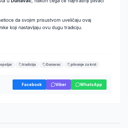
sta u
Dunavac
, nakon čega će najhrabriji plivači
setioce da svojim prisustvom uveličaju ovaj
ke koji nastavljaju ovu dugu tradiciju.
opoljar
tradicija
Dunavac
plivanje za krst
Facebook
Viber
WhatsApp