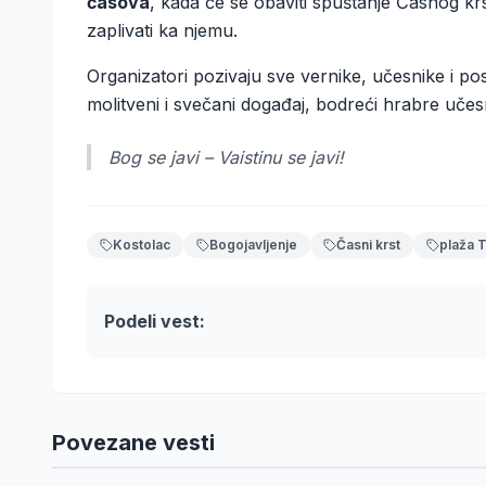
časova
, kada će se obaviti spuštanje Časnog kr
zaplivati ka njemu.
Organizatori pozivaju sve vernike, učesnike i po
molitveni i svečani događaj, bodreći hrabre učesni
Bog se javi – Vaistinu se javi!
Kostolac
Bogojavljenje
Časni krst
plaža T
Podeli vest:
Povezane vesti