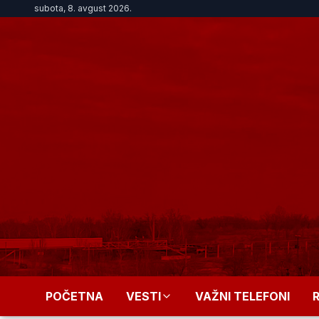
subota, 8. avgust 2026.
POČETNA
VESTI
VAŽNI TELEFONI