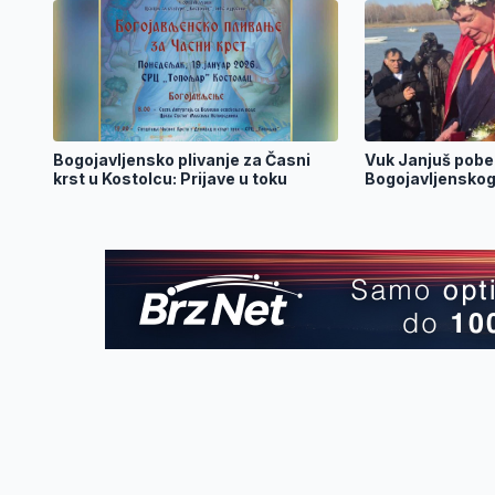
Bogojavljensko plivanje za Časni
Vuk Janjuš pobe
krst u Kostolcu: Prijave u toku
Bogojavljenskog 