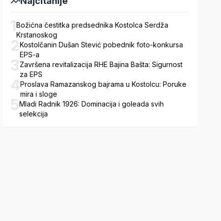
Najčitanije
1
Božićna čestitka predsednika Kostolca Serdža
Krstanoskog
2
Kostolčanin Dušan Stević pobednik foto-konkursa
EPS-a
3
Završena revitalizacija RHE Bajina Bašta: Sigurnost
za EPS
4
Proslava Ramazanskog bajrama u Kostolcu: Poruke
mira i sloge
5
Mladi Radnik 1926: Dominacija i goleada svih
selekcija