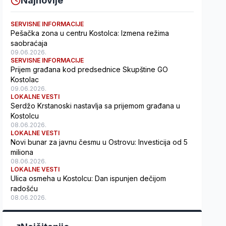
Najnovije
SERVISNE INFORMACIJE
Pešačka zona u centru Kostolca: Izmena režima
saobraćaja
09.06.2026.
SERVISNE INFORMACIJE
Prijem građana kod predsednice Skupštine GO
Kostolac
09.06.2026.
LOKALNE VESTI
Serdžo Krstanoski nastavlja sa prijemom građana u
Kostolcu
08.06.2026.
LOKALNE VESTI
Novi bunar za javnu česmu u Ostrovu: Investicija od 5
miliona
08.06.2026.
LOKALNE VESTI
Ulica osmeha u Kostolcu: Dan ispunjen dečijom
radošću
08.06.2026.