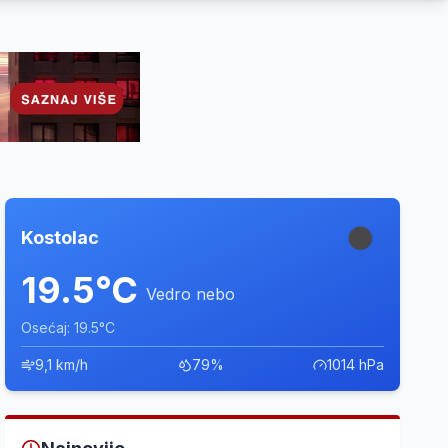
Kostolac
19.5°C
Vedro nebo
Osećaj: 19.5°C
9,1 km/h
79%
1014 hPa