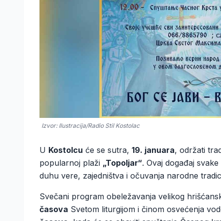
Izvor: Ilustracija/Radio Stil Kostolac
U
Kostolcu
će se sutra,
19. januara
, održati tr
popularnoj plaži
„Topoljar“
. Ovaj događaj svake 
duhu vere, zajedništva i očuvanja narodne tradici
Svečani program obeležavanja velikog hrišćan
časova
Svetom liturgijom i činom osvećenja vod