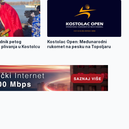
dnik petog
Kostolac Open: Međunarodni
plivanja u Kostolcu
rukomet na pesku na Topoljaru