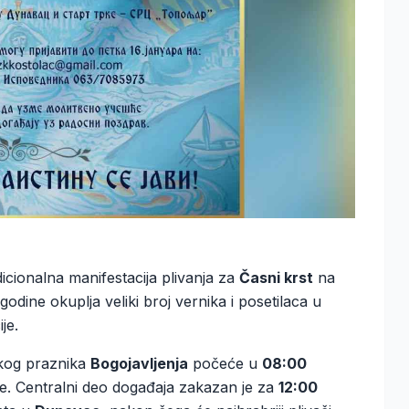
adicionalna manifestacija plivanja za
Časni krst
na
godine okuplja veliki broj vernika i posetilaca u
je.
skog praznika
Bogojavljenja
počeće u
08:00
e. Centralni deo događaja zakazan je za
12:00