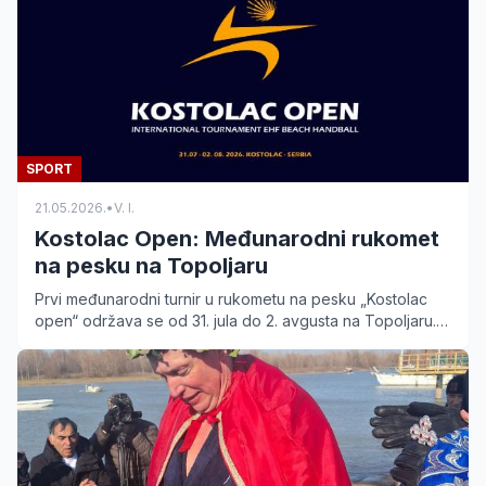
SPORT
21.05.2026.
•
V. I.
Kostolac Open: Međunarodni rukomet
na pesku na Topoljaru
Prvi međunarodni turnir u rukometu na pesku „Kostolac
open“ održava se od 31. jula do 2. avgusta na Topoljaru.
Saznajte detalje o EHF turniru u Kostolcu.