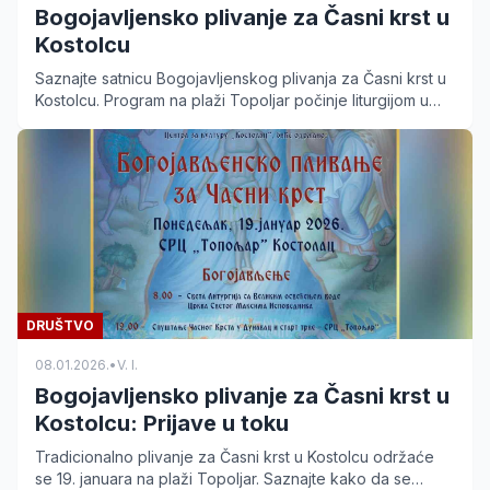
Bogojavljensko plivanje za Časni krst u
Kostolcu
Saznajte satnicu Bogojavljenskog plivanja za Časni krst u
Kostolcu. Program na plaži Topoljar počinje liturgijom u
08:00, a plivanje je u 12:00 časova.
DRUŠTVO
08.01.2026.
•
V. I.
Bogojavljensko plivanje za Časni krst u
Kostolcu: Prijave u toku
Tradicionalno plivanje za Časni krst u Kostolcu održaće
se 19. januara na plaži Topoljar. Saznajte kako da se