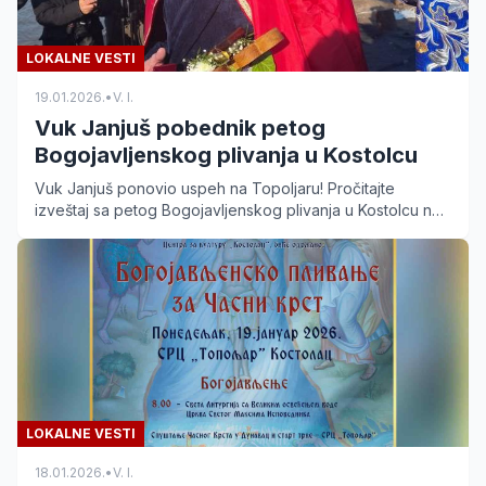
LOKALNE VESTI
19.01.2026.
•
V. I.
Vuk Janjuš pobednik petog
Bogojavljenskog plivanja u Kostolcu
Vuk Janjuš ponovio uspeh na Topoljaru! Pročitajte
izveštaj sa petog Bogojavljenskog plivanja u Kostolcu na
kojem je učestvovalo 55 hrabrih plivača.
LOKALNE VESTI
18.01.2026.
•
V. I.