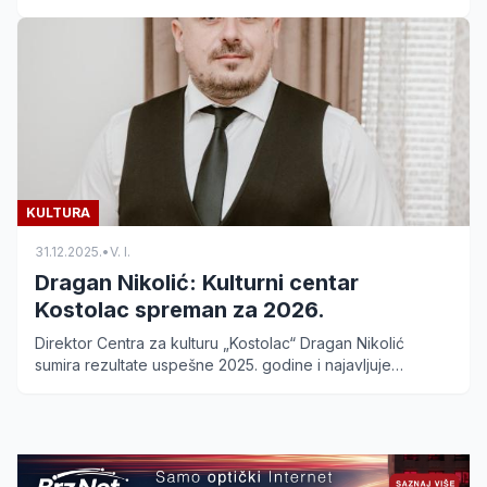
prijavite i pogledajte satnicu događaja.
KULTURA
31.12.2025.
•
V. I.
Dragan Nikolić: Kulturni centar
Kostolac spreman za 2026.
Direktor Centra za kulturu „Kostolac“ Dragan Nikolić
sumira rezultate uspešne 2025. godine i najavljuje
ambiciozne planove za razvoj kulture i sporta u 2026.