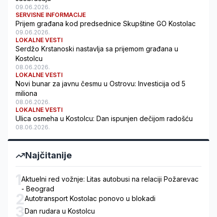
09.06.2026.
SERVISNE INFORMACIJE
Prijem građana kod predsednice Skupštine GO Kostolac
09.06.2026.
LOKALNE VESTI
Serdžo Krstanoski nastavlja sa prijemom građana u
Kostolcu
08.06.2026.
LOKALNE VESTI
Novi bunar za javnu česmu u Ostrovu: Investicija od 5
miliona
08.06.2026.
LOKALNE VESTI
Ulica osmeha u Kostolcu: Dan ispunjen dečijom radošću
08.06.2026.
Najčitanije
1
Aktuelni red vožnje: Litas autobusi na relaciji Požarevac
- Beograd
2
Autotransport Kostolac ponovo u blokadi
3
Dan rudara u Kostolcu