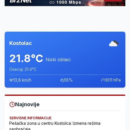
Kostolac
21.8°C
Niski oblaci
Osećaj: 21.4°C
13,8 km/h
55%
1011 hPa
Najnovije
SERVISNE INFORMACIJE
Pešačka zona u centru Kostolca: Izmena režima
saobraćaja