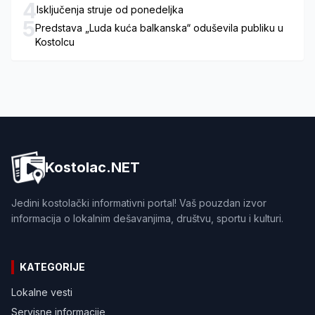
4
Isključenja struje od ponedeljka
5
Predstava „Luda kuća balkanska“ oduševila publiku u
Kostolcu
Kostolac.NET
Jedini kostolački informativni portal! Vaš pouzdan izvor
informacija o lokalnim dešavanjima, društvu, sportu i kulturi.
KATEGORIJE
Lokalne vesti
Servisne informacije