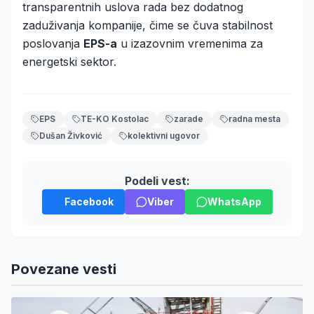
transparentnih uslova rada bez dodatnog
zaduživanja kompanije, čime se čuva stabilnost
poslovanja
EPS-a
u izazovnim vremenima za
energetski sektor.
EPS
TE-KO Kostolac
zarade
radna mesta
Dušan Živković
kolektivni ugovor
Podeli vest:
Facebook
Viber
WhatsApp
Povezane vesti