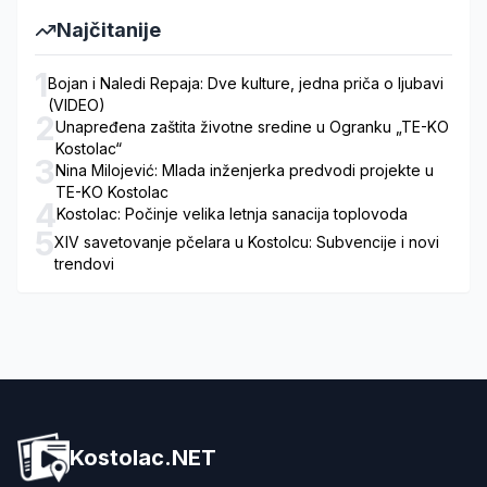
Najčitanije
1
Bojan i Naledi Repaja: Dve kulture, jedna priča o ljubavi
(VIDEO)
2
Unapređena zaštita životne sredine u Ogranku „TE-KO
Kostolac“
3
Nina Milojević: Mlada inženjerka predvodi projekte u
TE-KO Kostolac
4
Kostolac: Počinje velika letnja sanacija toplovoda
5
XIV savetovanje pčelara u Kostolcu: Subvencije i novi
trendovi
Kostolac.NET