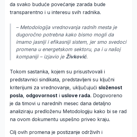
da svako buduće povećanje zarada bude
transparentno i u interesu svih radnika.
– Metodologija vrednovanja radnih mesta je
dugoročno potrebna kako bismo mogli da
imamo jasniji i efikasniji sistem, jer smo svedoci
promena u energetskom sektoru, pa i u našoj
kompaniji – izjavio je
Živković
.
Tokom sastanka, kojem su prisustvovali i
predstavnici sindikata, predstavljeni su ključni
kriterijumi za vrednovanje, uključujući
složenost
posla
,
odgovornost
i
uslove rada
. Dogovoreno
je da timovi u narednih mesec dana detaljno
analiziraju predloženu Metodologiju kako bi se rad
na ovom dokumentu uspešno priveo kraju.
Cilj ovih promena je postizanje održivih i