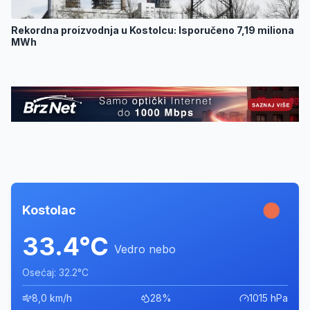
Rekordna proizvodnja u Kostolcu: Isporučeno 7,19 miliona
MWh
Kostolac
33.4°C
Vedro nebo
Osećaj: 32.2°C
8,0 km/h
28%
1015 hPa