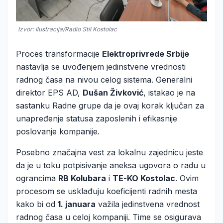
Izvor: Ilustracija/Radio Stil Kostolac
Proces transformacije
Elektroprivrede Srbije
nastavlja se uvođenjem jedinstvene vrednosti
radnog časa na nivou celog sistema. Generalni
direktor EPS AD,
Dušan Živković
, istakao je na
sastanku Radne grupe da je ovaj korak ključan za
unapređenje statusa zaposlenih i efikasnije
poslovanje kompanije.
Posebno značajna vest za lokalnu zajednicu jeste
da je u toku potpisivanje aneksa ugovora o radu u
ograncima
RB Kolubara
i
TE-KO Kostolac
. Ovim
procesom se usklađuju koeficijenti radnih mesta
kako bi od
1. januara
važila jedinstvena vrednost
radnog časa u celoj kompaniji. Time se osigurava