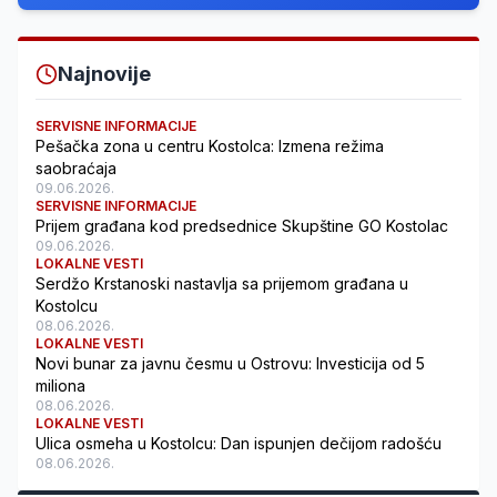
Najnovije
SERVISNE INFORMACIJE
Pešačka zona u centru Kostolca: Izmena režima
saobraćaja
09.06.2026.
SERVISNE INFORMACIJE
Prijem građana kod predsednice Skupštine GO Kostolac
09.06.2026.
LOKALNE VESTI
Serdžo Krstanoski nastavlja sa prijemom građana u
Kostolcu
08.06.2026.
LOKALNE VESTI
Novi bunar za javnu česmu u Ostrovu: Investicija od 5
miliona
08.06.2026.
LOKALNE VESTI
Ulica osmeha u Kostolcu: Dan ispunjen dečijom radošću
08.06.2026.