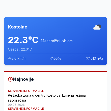
Kostolac
22.3°C
Mestimični oblaci
Osećaj: 22.0°C
5,6 km/h
55%
1013 hPa
Najnovije
SERVISNE INFORMACIJE
Pešačka zona u centru Kostolca: Izmena režima
saobraćaja
09.06.2026.
SERVISNE INFORMACIJE