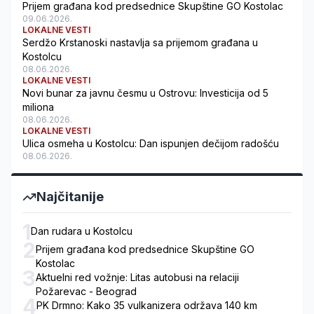
Prijem građana kod predsednice Skupštine GO Kostolac
09.06.2026.
LOKALNE VESTI
Serdžo Krstanoski nastavlja sa prijemom građana u
Kostolcu
08.06.2026.
LOKALNE VESTI
Novi bunar za javnu česmu u Ostrovu: Investicija od 5
miliona
08.06.2026.
LOKALNE VESTI
Ulica osmeha u Kostolcu: Dan ispunjen dečijom radošću
08.06.2026.
Najčitanije
1
Dan rudara u Kostolcu
2
Prijem građana kod predsednice Skupštine GO
Kostolac
3
Aktuelni red vožnje: Litas autobusi na relaciji
Požarevac - Beograd
4
PK Drmno: Kako 35 vulkanizera održava 140 km