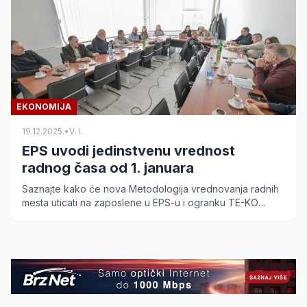
EKONOMIJA
19.12.2025.
•
V. I.
EPS uvodi jedinstvenu vrednost
radnog časa od 1. januara
Saznajte kako će nova Metodologija vrednovanja radnih
mesta uticati na zaposlene u EPS-u i ogranku TE-KO
Kostolac od 1. januara.