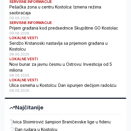
SERVISNE INFORMACIJE
Pešačka zona u centru Kostolca: Izmena režima
saobraćaja
09.06.2026.
SERVISNE INFORMACIJE
Prijem građana kod predsednice Skupštine GO Kostolac
09.06.2026.
LOKALNE VESTI
Serdžo Krstanoski nastavlja sa prijemom građana u
Kostolcu
08.06.2026.
LOKALNE VESTI
Novi bunar za javnu česmu u Ostrovu: Investicija od 5
miliona
08.06.2026.
LOKALNE VESTI
Ulica osmeha u Kostolcu: Dan ispunjen dečijom radošću
08.06.2026.
Najčitanije
1
Ivica Stoimirović šampion Braničevske lige u fideru
2
Dan rudara u Kostolcu