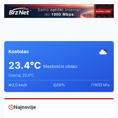
Kostolac
23.4°C
Mestimični oblaci
Osećaj: 23.4°C
2,0 km/h
59%
1013 hPa
Najnovije