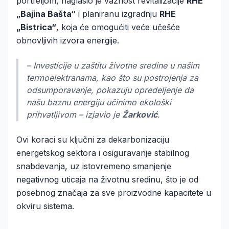
portfeljom, naglasio je važnost revitalizacije
RHE
„Bajina Bašta“
i planiranu izgradnju
RHE
„Bistrica“
, koja će omogućiti veće učešće
obnovljivih izvora energije.
– Investicije u zaštitu životne sredine u našim
termoelektranama, kao što su postrojenja za
odsumporavanje, pokazuju opredeljenje da
našu baznu energiju učinimo ekološki
prihvatljivom – izjavio je
Žarković
.
Ovi koraci su ključni za dekarbonizaciju
energetskog sektora i osiguravanje stabilnog
snabdevanja, uz istovremeno smanjenje
negativnog uticaja na životnu sredinu, što je od
posebnog značaja za sve proizvodne kapacitete u
okviru sistema.