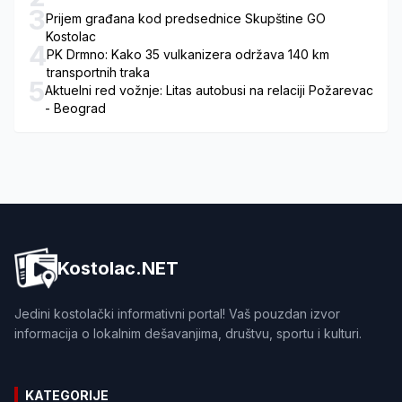
3
Prijem građana kod predsednice Skupštine GO
Kostolac
4
PK Drmno: Kako 35 vulkanizera održava 140 km
transportnih traka
5
Aktuelni red vožnje: Litas autobusi na relaciji Požarevac
- Beograd
Kostolac.NET
Jedini kostolački informativni portal! Vaš pouzdan izvor
informacija o lokalnim dešavanjima, društvu, sportu i kulturi.
KATEGORIJE