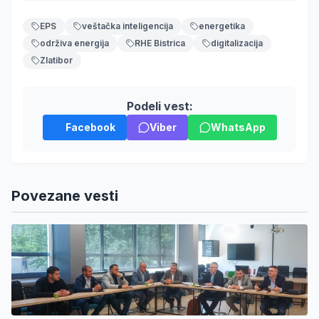
EPS
veštačka inteligencija
energetika
održiva energija
RHE Bistrica
digitalizacija
Zlatibor
Podeli vest:
Facebook
Viber
WhatsApp
Povezane vesti