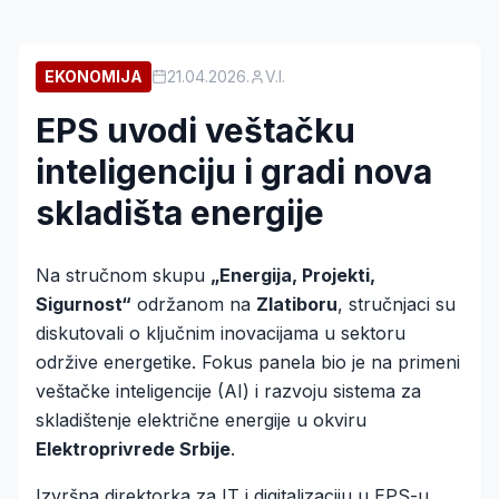
EKONOMIJA
21.04.2026.
V.I.
EPS uvodi veštačku
inteligenciju i gradi nova
skladišta energije
Na stručnom skupu
„Energija, Projekti,
Sigurnost“
održanom na
Zlatiboru
, stručnjaci su
diskutovali o ključnim inovacijama u sektoru
održive energetike. Fokus panela bio je na primeni
veštačke inteligencije (AI) i razvoju sistema za
skladištenje električne energije u okviru
Elektroprivrede Srbije
.
Izvršna direktorka za IT i digitalizaciju u EPS-u,