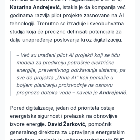
Katarina Andrejević
, istakla je da kompanija već
godinama razvija pilot projekte zasnovane na AI
tehnologiji. Trenutno se izrađuje i sveobuhvatna
studija koja će precizno definisati potencijale za
dalje unapređenje poslovanja kroz digitalizaciju.
– Već su urađeni pilot AI projekti koji se tiču
modela za predikciju potrošnje električne
energije, preventivnog održavanja sistema, pa
sve do projekta „Drina AI“ koji pomaže u
boljem planiranju proizvodnje na osnovu
prognoze dotoka vode – navela je
Andrejević
.
Pored digitalizacije, jedan od prioriteta ostaje
energetska sigurnost i prelazak na obnovljive
izvore energije.
David Žarković
, pomoćnik
generalnog direktora za upravljanje energetskim