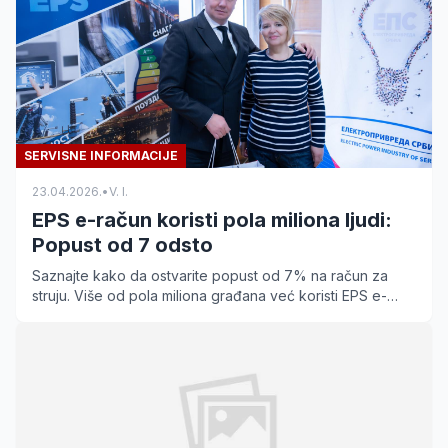
SERVISNE INFORMACIJE
23.04.2026.
•
V. I.
EPS e-račun koristi pola miliona ljudi:
Popust od 7 odsto
Saznajte kako da ostvarite popust od 7% na račun za
struju. Više od pola miliona građana već koristi EPS e-
račun. Pređite na digitalno plaćanje i uštedite.