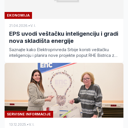
EKONOMIJA
21.04.2026.
•
V. I.
EPS uvodi veštačku inteligenciju i gradi
nova skladišta energije
Saznajte kako Elektroprivreda Srbije koristi veštačku
inteligenciju i planira nove projekte poput RHE Bistrica za
sigurniju energetsku budućnost.
SERVISNE INFORMACIJE
13.12.2025.
•
V. I.