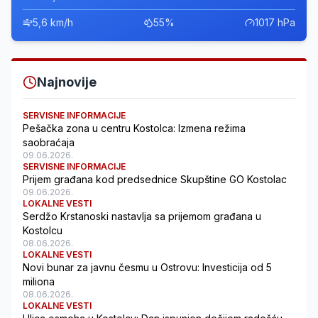
5,6 km/h
55%
1017 hPa
Najnovije
SERVISNE INFORMACIJE
Pešačka zona u centru Kostolca: Izmena režima
saobraćaja
09.06.2026.
SERVISNE INFORMACIJE
Prijem građana kod predsednice Skupštine GO Kostolac
09.06.2026.
LOKALNE VESTI
Serdžo Krstanoski nastavlja sa prijemom građana u
Kostolcu
08.06.2026.
LOKALNE VESTI
Novi bunar za javnu česmu u Ostrovu: Investicija od 5
miliona
08.06.2026.
LOKALNE VESTI