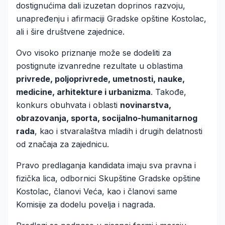
dostignućima dali izuzetan doprinos razvoju,
unapređenju i afirmaciji Gradske opštine Kostolac,
ali i šire društvene zajednice.
Ovo visoko priznanje može se dodeliti za
postignute izvanredne rezultate u oblastima
privrede, poljoprivrede, umetnosti, nauke,
medicine, arhitekture i urbanizma
. Takođe,
konkurs obuhvata i oblasti
novinarstva,
obrazovanja, sporta, socijalno-humanitarnog
rada
, kao i stvaralaštva mladih i drugih delatnosti
od značaja za zajednicu.
Pravo predlaganja kandidata imaju sva pravna i
fizička lica, odbornici Skupštine Gradske opštine
Kostolac, članovi Veća, kao i članovi same
Komisije za dodelu povelja i nagrada.