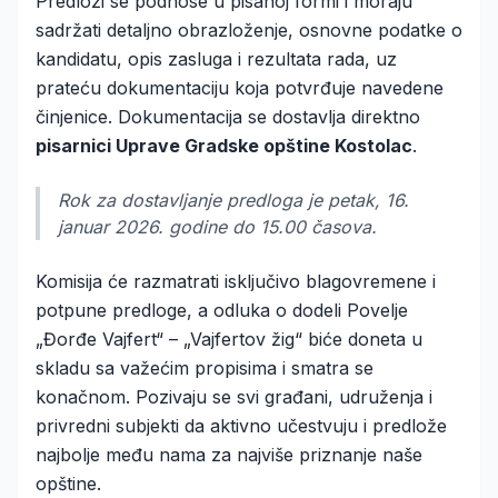
Predlozi se podnose u pisanoj formi i moraju
sadržati detaljno obrazloženje, osnovne podatke o
kandidatu, opis zasluga i rezultata rada, uz
prateću dokumentaciju koja potvrđuje navedene
činjenice. Dokumentacija se dostavlja direktno
pisarnici Uprave Gradske opštine Kostolac
.
Rok za dostavljanje predloga je petak, 16.
januar 2026. godine do 15.00 časova.
Komisija će razmatrati isključivo blagovremene i
potpune predloge, a odluka o dodeli Povelje
„Đorđe Vajfert“ – „Vajfertov žig“ biće doneta u
skladu sa važećim propisima i smatra se
konačnom. Pozivaju se svi građani, udruženja i
privredni subjekti da aktivno učestvuju i predlože
najbolje među nama za najviše priznanje naše
opštine.