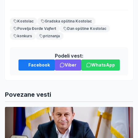
Kostolac
Gradska opština Kostolac
Povelja Đorđe Vajfert
Dan opštine Kostolac
konkurs
priznanja
Podeli vest:
Facebook
Viber
WhatsApp
Povezane vesti