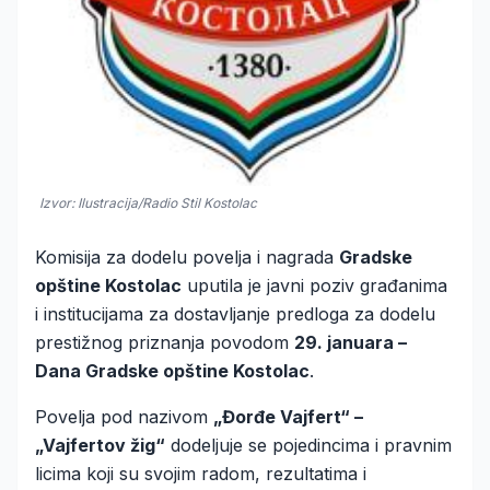
Izvor: Ilustracija/Radio Stil Kostolac
Komisija za dodelu povelja i nagrada
Gradske
opštine Kostolac
uputila je javni poziv građanima
i institucijama za dostavljanje predloga za dodelu
prestižnog priznanja povodom
29. januara –
Dana Gradske opštine Kostolac
.
Povelja pod nazivom
„Đorđe Vajfert“ –
„Vajfertov žig“
dodeljuje se pojedincima i pravnim
licima koji su svojim radom, rezultatima i