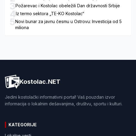
3
Požarevac i Kostolac obeležili Dan državnosti Srbije
4
Iz termo sektora „TE-KO Kostolac“
5
Novi bunar za javnu česmu u Ostrovu: Investicija od 5
miliona
Kostolac.NET
Jedini kostolački informativni portal! Vaš pouzdan izvor
informacija o lokalnim dešavanjima, društvu, sportu i kulturi.
KATEGORIJE
Lokalne vesti