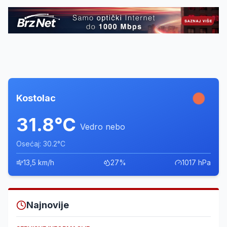
Kostolac
31.8°C
Vedro nebo
Osećaj: 30.2°C
13,5 km/h
27%
1017 hPa
Najnovije