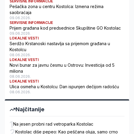
SERVISNE INFORMACIJE
Pešačka zona u centru Kostolca: Izmena režima
saobraćaja
09.06.2026.
SERVISNE INFORMACIJE
Prijem građana kod predsednice Skupštine GO Kostolac
09.06.2026.
LOKALNE VESTI
Serdžo Krstanoski nastavlja sa prijemom građana u
Kostolcu
08.06.2026.
LOKALNE VESTI
Novi bunar za javnu česmu u Ostrovu: Investicija od 5
miliona
08.06.2026.
LOKALNE VESTI
Ulica osmeha u Kostolcu: Dan ispunjen dečijom radošću
08.06.2026.
Najčitanije
1
Na jesen probni rad vetroparka Kostolac
2
Kostolac diše pepeo: Kao peščana oluja, samo crno