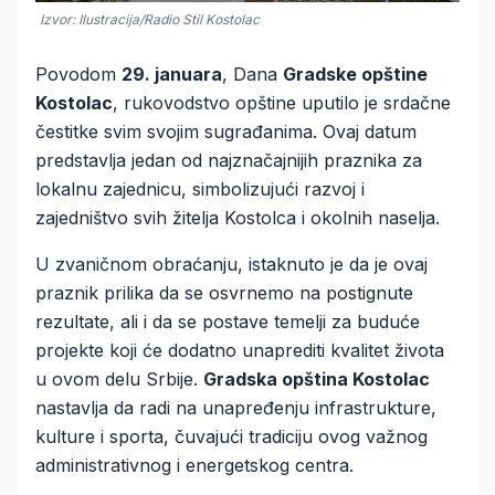
Izvor: Ilustracija/Radio Stil Kostolac
Povodom
29. januara
, Dana
Gradske opštine
Kostolac
, rukovodstvo opštine uputilo je srdačne
čestitke svim svojim sugrađanima. Ovaj datum
predstavlja jedan od najznačajnijih praznika za
lokalnu zajednicu, simbolizujući razvoj i
zajedništvo svih žitelja Kostolca i okolnih naselja.
U zvaničnom obraćanju, istaknuto je da je ovaj
praznik prilika da se osvrnemo na postignute
rezultate, ali i da se postave temelji za buduće
projekte koji će dodatno unaprediti kvalitet života
u ovom delu Srbije.
Gradska opština Kostolac
nastavlja da radi na unapređenju infrastrukture,
kulture i sporta, čuvajući tradiciju ovog važnog
administrativnog i energetskog centra.