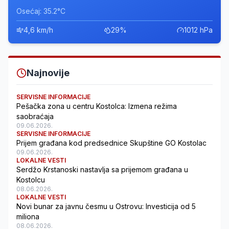
Osećaj: 35.2°C
4,6 km/h
29%
1012 hPa
Najnovije
SERVISNE INFORMACIJE
Pešačka zona u centru Kostolca: Izmena režima
saobraćaja
09.06.2026.
SERVISNE INFORMACIJE
Prijem građana kod predsednice Skupštine GO Kostolac
09.06.2026.
LOKALNE VESTI
Serdžo Krstanoski nastavlja sa prijemom građana u
Kostolcu
08.06.2026.
LOKALNE VESTI
Novi bunar za javnu česmu u Ostrovu: Investicija od 5
miliona
08.06.2026.