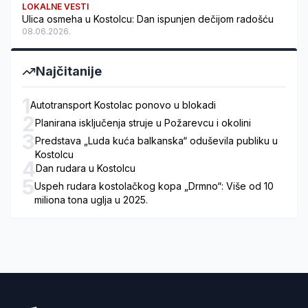
LOKALNE VESTI
Ulica osmeha u Kostolcu: Dan ispunjen dečijom radošću
08.06.2026.
Najčitanije
1
Autotransport Kostolac ponovo u blokadi
2
Planirana isključenja struje u Požarevcu i okolini
3
Predstava „Luda kuća balkanska“ oduševila publiku u
Kostolcu
4
Dan rudara u Kostolcu
5
Uspeh rudara kostolačkog kopa „Drmno“: Više od 10
miliona tona uglja u 2025.