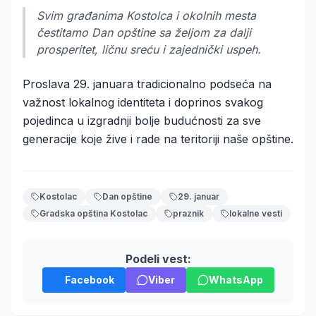
Svim građanima Kostolca i okolnih mesta
čestitamo Dan opštine sa željom za dalji
prosperitet, ličnu sreću i zajednički uspeh.
Proslava 29. januara tradicionalno podseća na
važnost lokalnog identiteta i doprinos svakog
pojedinca u izgradnji bolje budućnosti za sve
generacije koje žive i rade na teritoriji naše opštine.
Kostolac
Dan opštine
29. januar
Gradska opština Kostolac
praznik
lokalne vesti
Podeli vest:
Facebook
Viber
WhatsApp