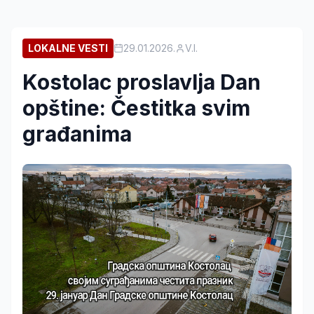
LOKALNE VESTI
29.01.2026.
V.I.
Kostolac proslavlja Dan
opštine: Čestitka svim
građanima