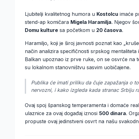
Ljubitelji kvalitetnog humora u
Kostolcu
imaće pr
stend-ap komičara
Migela Haramilja
. Njegov šo
Domu kulture
sa početkom u
20 časova
.
Haramiljo, koji je široj javnosti poznat kao „kruš
način analizira specifičnosti srpskog mentaliteta 
Balkan upoznao iz prve ruke, on se osvrće na te
su lokalnom stanovništvu sasvim uobičajene.
Publika će imati priliku da čuje zapažanja o t
nervozni, i kako izgleda kada stranac Srbiju 
Ovaj spoj španskog temperamenta i domaće real
ulaznice za ovaj događaj iznosi
500 dinara
. Org
propuste ovaj jedinstveni osvrt na našu svakodn