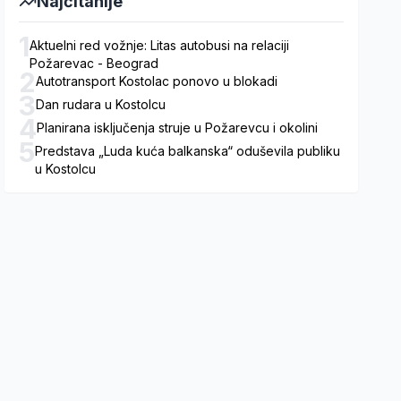
Najčitanije
1
Aktuelni red vožnje: Litas autobusi na relaciji
Požarevac - Beograd
2
Autotransport Kostolac ponovo u blokadi
3
Dan rudara u Kostolcu
4
Planirana isključenja struje u Požarevcu i okolini
5
Predstava „Luda kuća balkanska“ oduševila publiku
u Kostolcu