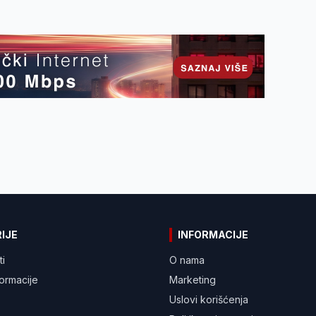
IJE
INFORMACIJE
ti
O nama
formacije
Marketing
Uslovi korišćenja