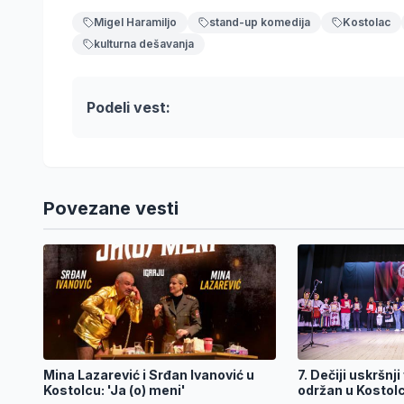
Migel Haramiljo
stand-up komedija
Kostolac
kulturna dešavanja
Podeli vest:
Povezane vesti
Mina Lazarević i Srđan Ivanović u
7. Dečiji uskršnji
Kostolcu: 'Ja (o) meni'
održan u Kostol