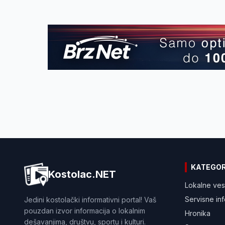
KATEGOR
Kostolac.NET
Lokalne ves
Servisne in
Jedini kostolački informativni portal! Vaš
pouzdan izvor informacija o lokalnim
Hronika
dešavanjima, društvu, sportu i kulturi.