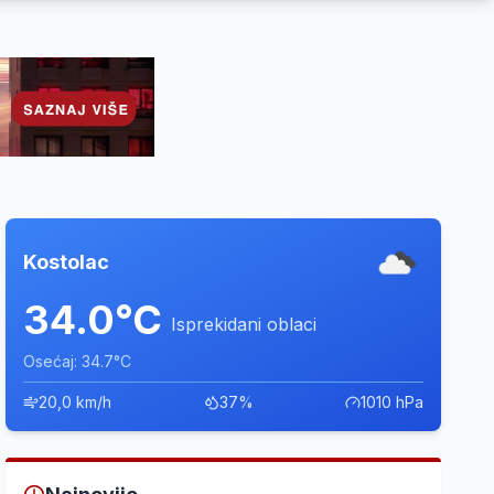
Kostolac
34.0°C
Isprekidani oblaci
Osećaj: 34.7°C
20,0 km/h
37%
1010 hPa