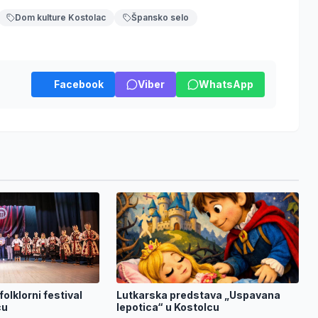
Dom kulture Kostolac
Špansko selo
Facebook
Viber
WhatsApp
 folklorni festival
Lutkarska predstava „Uspavana
cu
lepotica“ u Kostolcu