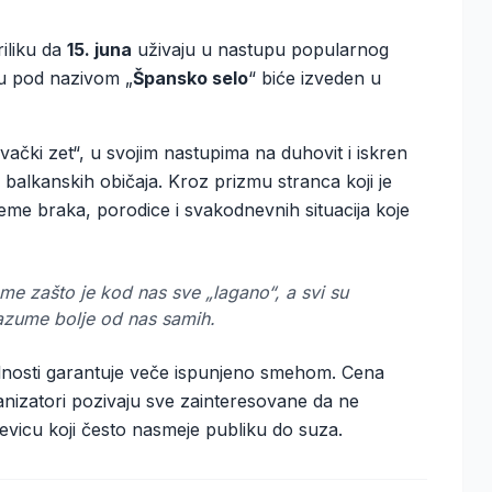
iliku da
15. juna
uživaju u nastupu popularnog
u pod nazivom „
Špansko selo
“ biće izveden u
evački zet“, u svojim nastupima na duhovit i iskren
i balkanskih običaja. Kroz prizmu stranca koji je
me braka, porodice i svakodnevnih situacija koje
ome zašto je kod nas sve „lagano“, a svi su
razume bolje od nas samih.
nosti garantuje veče ispunjeno smehom. Cena
anizatori pozivaju sve zainteresovane da ne
evicu koji često nasmeje publiku do suza.