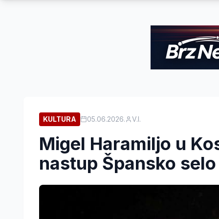
KULTURA
05.06.2026.
V.I.
Migel Haramiljo u Ko
nastup Špansko selo