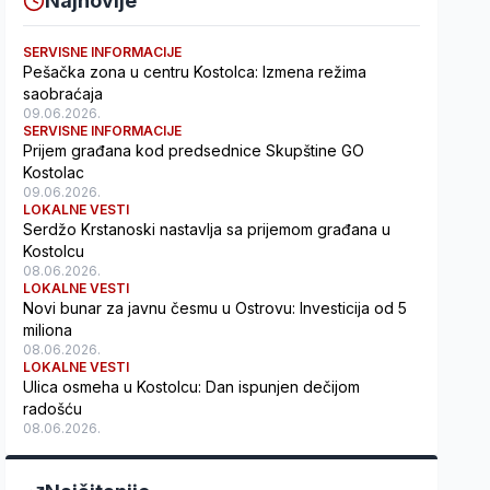
Najnovije
SERVISNE INFORMACIJE
Pešačka zona u centru Kostolca: Izmena režima
saobraćaja
09.06.2026.
SERVISNE INFORMACIJE
Prijem građana kod predsednice Skupštine GO
Kostolac
09.06.2026.
LOKALNE VESTI
Serdžo Krstanoski nastavlja sa prijemom građana u
Kostolcu
08.06.2026.
LOKALNE VESTI
Novi bunar za javnu česmu u Ostrovu: Investicija od 5
miliona
08.06.2026.
LOKALNE VESTI
Ulica osmeha u Kostolcu: Dan ispunjen dečijom
radošću
08.06.2026.