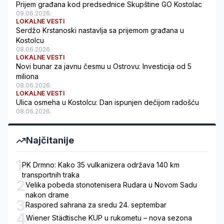
Prijem građana kod predsednice Skupštine GO Kostolac
09.06.2026.
LOKALNE VESTI
Serdžo Krstanoski nastavlja sa prijemom građana u
Kostolcu
08.06.2026.
LOKALNE VESTI
Novi bunar za javnu česmu u Ostrovu: Investicija od 5
miliona
08.06.2026.
LOKALNE VESTI
Ulica osmeha u Kostolcu: Dan ispunjen dečijom radošću
08.06.2026.
Najčitanije
1
PK Drmno: Kako 35 vulkanizera održava 140 km
transportnih traka
2
Velika pobeda stonotenisera Rudara u Novom Sadu
nakon drame
3
Raspored sahrana za sredu 24. septembar
4
Wiener Städtische KUP u rukometu – nova sezona