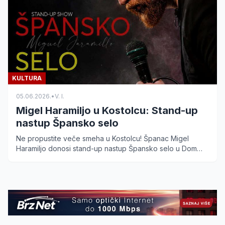
KULTURA
05.06.2026.
•
V. I.
Migel Haramiljo u Kostolcu: Stand-up
nastup Špansko selo
Ne propustite veče smeha u Kostolcu! Španac Migel
Haramiljo donosi stand-up nastup Špansko selo u Dom
kulture 15. juna. Obezbedite ulaznice po ceni od 500
dinara.