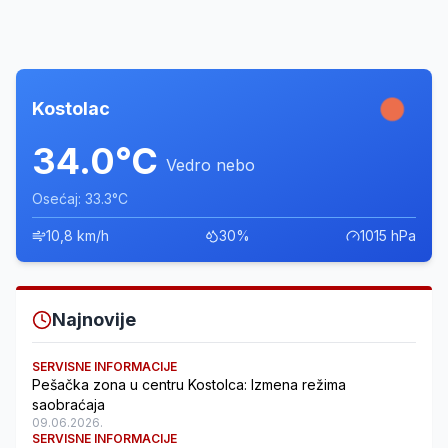
Kostolac
34.0°C
Vedro nebo
Osećaj: 33.3°C
10,8 km/h
30%
1015 hPa
Najnovije
SERVISNE INFORMACIJE
Pešačka zona u centru Kostolca: Izmena režima
saobraćaja
09.06.2026.
SERVISNE INFORMACIJE