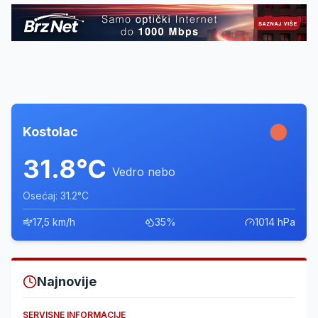
Kostolac
31.8°C
Vedro nebo
Osećaj: 31.2°C
17,5 km/h
35%
1014 hPa
Najnovije
SERVISNE INFORMACIJE