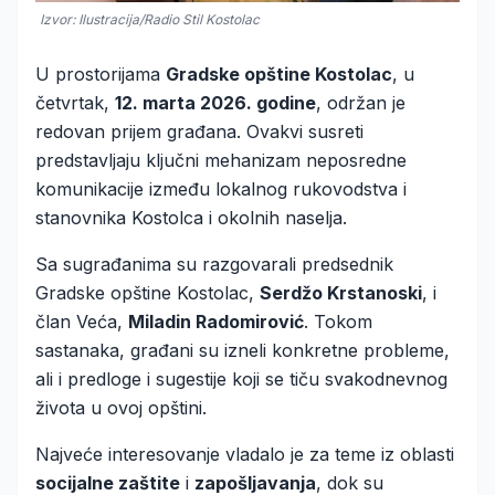
Izvor: Ilustracija/Radio Stil Kostolac
U prostorijama
Gradske opštine Kostolac
, u
četvrtak,
12. marta 2026. godine
, održan je
redovan prijem građana. Ovakvi susreti
predstavljaju ključni mehanizam neposredne
komunikacije između lokalnog rukovodstva i
stanovnika Kostolca i okolnih naselja.
Sa sugrađanima su razgovarali predsednik
Gradske opštine Kostolac,
Serdžo Krstanoski
, i
član Veća,
Miladin Radomirović
. Tokom
sastanaka, građani su izneli konkretne probleme,
ali i predloge i sugestije koji se tiču svakodnevnog
života u ovoj opštini.
Najveće interesovanje vladalo je za teme iz oblasti
socijalne zaštite
i
zapošljavanja
, dok su