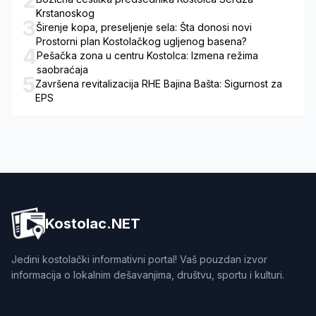
Krstanoskog
3
Širenje kopa, preseljenje sela: Šta donosi novi
Prostorni plan Kostolačkog ugljenog basena?
4
Pešačka zona u centru Kostolca: Izmena režima
saobraćaja
5
Završena revitalizacija RHE Bajina Bašta: Sigurnost za
EPS
Kostolac.NET
Jedini kostolački informativni portal! Vaš pouzdan izvor
informacija o lokalnim dešavanjima, društvu, sportu i kulturi.