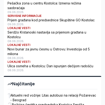
Pešačka zona u centru Kostolca: Izmena režima
saobraćaja
09.06.2026.
SERVISNE INFORMACIJE
Prijem građana kod predsednice Skupštine GO Kostolac
09.06.2026.
LOKALNE VESTI
Serdžo Krstanoski nastavlja sa prijemom građana u
Kostolcu
08.06.2026.
LOKALNE VESTI
Novi bunar za javnu česmu u Ostrovu: Investicija od 5
miliona
08.06.2026.
LOKALNE VESTI
Ulica osmeha u Kostolcu: Dan ispunjen dečijom radošću
08.06.2026.
Najčitanije
1
Aktuelni red vožnje: Litas autobusi na relaciji Požarevac
- Beograd
2
Božićna čestitka predsednika Kostolca Serdža