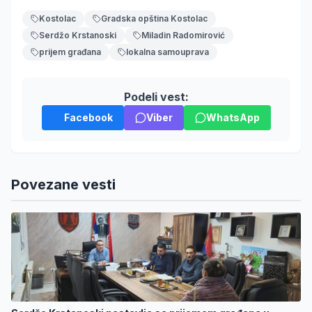
Kostolac
Gradska opština Kostolac
Serdžo Krstanoski
Miladin Radomirović
prijem građana
lokalna samouprava
Podeli vest:
Facebook
Viber
WhatsApp
Povezane vesti