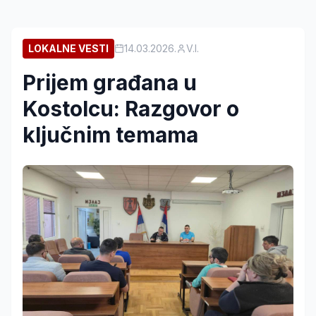
LOKALNE VESTI
14.03.2026.
V.I.
Prijem građana u
Kostolcu: Razgovor o
ključnim temama