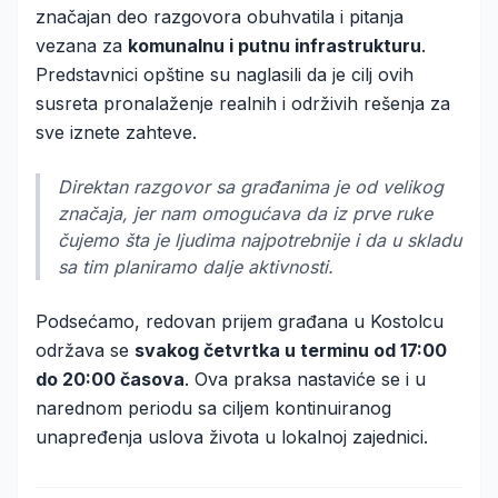
značajan deo razgovora obuhvatila i pitanja
vezana za
komunalnu i putnu infrastrukturu
.
Predstavnici opštine su naglasili da je cilj ovih
susreta pronalaženje realnih i održivih rešenja za
sve iznete zahteve.
Direktan razgovor sa građanima je od velikog
značaja, jer nam omogućava da iz prve ruke
čujemo šta je ljudima najpotrebnije i da u skladu
sa tim planiramo dalje aktivnosti.
Podsećamo, redovan prijem građana u Kostolcu
održava se
svakog četvrtka u terminu od 17:00
do 20:00 časova
. Ova praksa nastaviće se i u
narednom periodu sa ciljem kontinuiranog
unapređenja uslova života u lokalnoj zajednici.