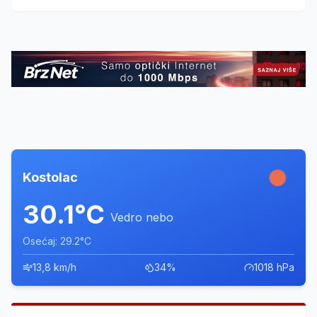
Snežana Nikontović razgovarali su o ključnim problemima
zajednice.
Kostolac
30.1°C
Vedro nebo
Osećaj: 29.2°C
13,8 km/h
34%
1018 hPa