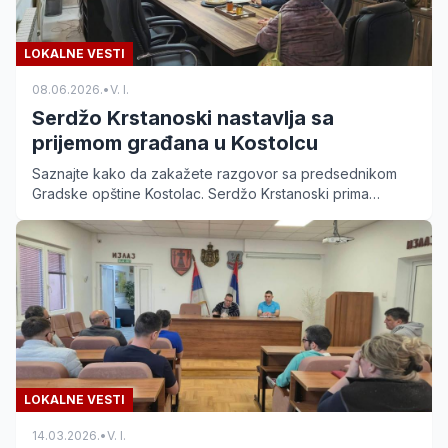
LOKALNE VESTI
08.06.2026.
•
V. I.
Serdžo Krstanoski nastavlja sa
prijemom građana u Kostolcu
Saznajte kako da zakažete razgovor sa predsednikom
Gradske opštine Kostolac. Serdžo Krstanoski prima
građane svakog četvrtka od 17 do 20 časova.
LOKALNE VESTI
14.03.2026.
•
V. I.