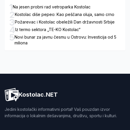
1
Na jesen probni rad vetroparka Kostolac
2
Kostolac diše pepeo: Kao peščana oluja, samo crno
3
Požarevac i Kostolac obeležili Dan državnosti Srbije
4
Iz termo sektora „TE-KO Kostolac“
5
Novi bunar za javnu česmu u Ostrovu: Investicija od 5
miliona
Kostolac.NET
Jedini kostolački informativni portal! Vaš pouzdan izvor
informacija o lokalnim dešavanjima, društvu, sportu i kulturi.