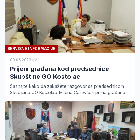
SERVISNE INFORMACIJE
09.06.2026.
•
V. I.
Prijem građana kod predsednice
Skupštine GO Kostolac
Saznajte kako da zakažete razgovor sa predsednicom
Skupštine GO Kostolac. Milena Cerovšek prima građane
svakog utorka od 17 do 20 časova.