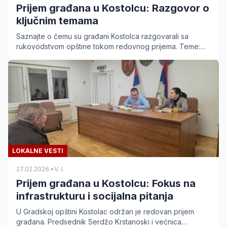
Prijem građana u Kostolcu: Razgovor o
ključnim temama
Saznajte o čemu su građani Kostolca razgovarali sa
rukovodstvom opštine tokom redovnog prijema. Teme:
infrastruktura, zapošljavanje i socijalna pitanja.
LOKALNE VESTI
27.02.2026.
•
V. I.
Prijem građana u Kostolcu: Fokus na
infrastrukturu i socijalna pitanja
U Gradskoj opštini Kostolac održan je redovan prijem
građana. Predsednik Serdžo Krstanoski i većnica