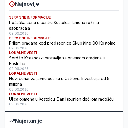
Najnovije
SERVISNE INFORMACIJE
Pešačka zona u centru Kostolca: Izmena režima
saobraćaja
09.06.2026.
SERVISNE INFORMACIJE
Prijem građana kod predsednice Skupštine GO Kostolac
09.06.2026.
LOKALNE VESTI
Serdžo Krstanoski nastavlja sa prijemom građana u
Kostolcu
08.06.2026.
LOKALNE VESTI
Novi bunar za javnu česmu u Ostrovu: Investicija od 5
miliona
08.06.2026.
LOKALNE VESTI
Ulica osmeha u Kostolcu: Dan ispunjen dečijom radošću
08.06.2026.
Najčitanije