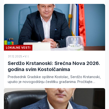
2026. godinu, uključujući novu atletsku stazu.
LOKALNE VESTI
31.12.2025.
•
V. I.
Serdžo Krstanoski: Srećna Nova 2026.
godina svim Kostolčanima
Predsednik Gradske opštine Kostolac, Serdžo Krstanoski,
uputio je novogodišnju čestitku građanima. Pročitajte
poruku mira i napretka za 2026. godinu.