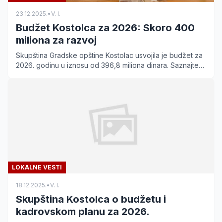
23.12.2025.
•
V. I.
Budžet Kostolca za 2026: Skoro 400
miliona za razvoj
Skupština Gradske opštine Kostolac usvojila je budžet za
2026. godinu u iznosu od 396,8 miliona dinara. Saznajte
koji su ključni projekti u planu.
LOKALNE VESTI
18.12.2025.
•
V. I.
Skupština Kostolca o budžetu i
kadrovskom planu za 2026.