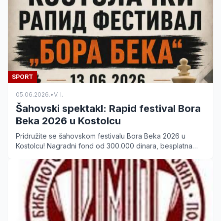
SPORT
05.06.2026.
•
V. I.
Šahovski spektakl: Rapid festival Bora
Beka 2026 u Kostolcu
Pridružite se šahovskom festivalu Bora Beka 2026 u
Kostolcu! Nagradni fond od 300.000 dinara, besplatna
upisnina i vrhunski turniri za sve uzraste. Prijavite se na
vreme.