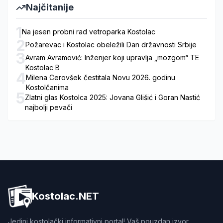
Najčitanije
1
Na jesen probni rad vetroparka Kostolac
2
Požarevac i Kostolac obeležili Dan državnosti Srbije
3
Avram Avramović: Inženjer koji upravlja „mozgom“ TE
Kostolac B
4
Milena Cerovšek čestitala Novu 2026. godinu
Kostolčanima
5
Zlatni glas Kostolca 2025: Jovana Glišić i Goran Nastić
najbolji pevači
Kostolac.NET
Jedini kostolački informativni portal! Vaš pouzdan izvor