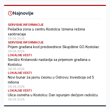
Najnovije
SERVISNE INFORMACIJE
Pešačka zona u centru Kostolca: Izmena režima
saobraćaja
09.06.2026.
SERVISNE INFORMACIJE
Prijem građana kod predsednice Skupštine GO Kostolac
09.06.2026.
LOKALNE VESTI
Serdžo Krstanoski nastavlja sa prijemom građana u
Kostolcu
08.06.2026.
LOKALNE VESTI
Novi bunar za javnu česmu u Ostrovu: Investicija od 5
miliona
08.06.2026.
LOKALNE VESTI
Ulica osmeha u Kostolcu: Dan ispunjen dečijom radošću
08.06.2026.