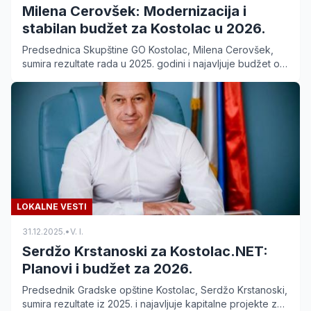
Milena Cerovšek: Modernizacija i
stabilan budžet za Kostolac u 2026.
Predsednica Skupštine GO Kostolac, Milena Cerovšek,
sumira rezultate rada u 2025. godini i najavljuje budžet od
397 miliona dinara za razvoj opštine u 2026. godini.
LOKALNE VESTI
31.12.2025.
•
V. I.
Serdžo Krstanoski za Kostolac.NET:
Planovi i budžet za 2026.
Predsednik Gradske opštine Kostolac, Serdžo Krstanoski,
sumira rezultate iz 2025. i najavljuje kapitalne projekte za