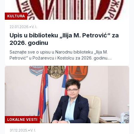
KULTURA
22.01.2026.
•
V. I.
Upis u biblioteku „Ilija M. Petrović“ za
2026. godinu
Saznajte sve o upisu u Narodnu biblioteku „Ilija M.
Petrović“ u Požarevcu i Kostolcu za 2026. godinu.
Informacije o cenama, popustima i načinu uplate.
LOKALNE VESTI
31.12.2025.
•
V. I.