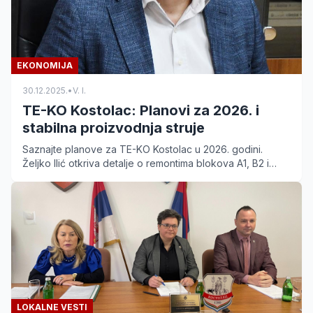
EKONOMIJA
30.12.2025.
•
V. I.
TE-KO Kostolac: Planovi za 2026. i
stabilna proizvodnja struje
Saznajte planove za TE-KO Kostolac u 2026. godini.
Željko Ilić otkriva detalje o remontima blokova A1, B2 i
funkcionisanju najnovijeg bloka B3.
LOKALNE VESTI