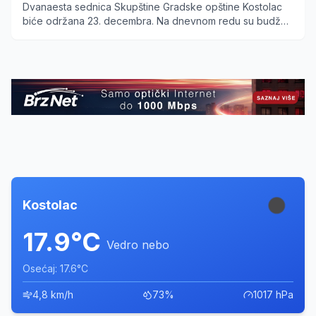
Dvanaesta sednica Skupštine Gradske opštine Kostolac
biće održana 23. decembra. Na dnevnom redu su budžet
za 2026. godinu i novi kadrovski plan uprave.
Kostolac
17.9°C
Vedro nebo
Osećaj: 17.6°C
4,8 km/h
73%
1017 hPa