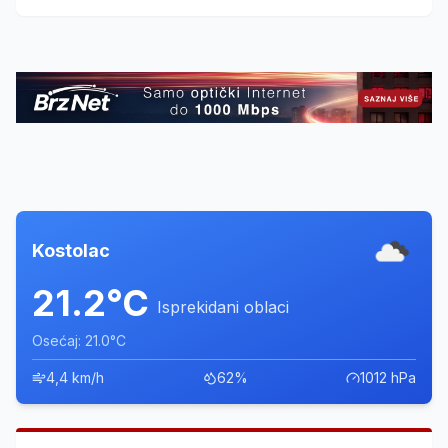
Fudbalskog saveza regiona Zapadne Srbije.
Kostolac
21.2°C
Isprekidani oblaci
Osećaj: 21.0°C
4,4 km/h
62%
1012 hPa