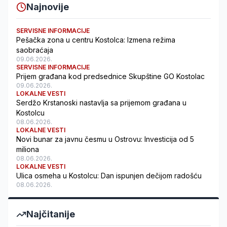
Najnovije
SERVISNE INFORMACIJE
Pešačka zona u centru Kostolca: Izmena režima
saobraćaja
09.06.2026.
SERVISNE INFORMACIJE
Prijem građana kod predsednice Skupštine GO Kostolac
09.06.2026.
LOKALNE VESTI
Serdžo Krstanoski nastavlja sa prijemom građana u
Kostolcu
08.06.2026.
LOKALNE VESTI
Novi bunar za javnu česmu u Ostrovu: Investicija od 5
miliona
08.06.2026.
LOKALNE VESTI
Ulica osmeha u Kostolcu: Dan ispunjen dečijom radošću
08.06.2026.
Najčitanije