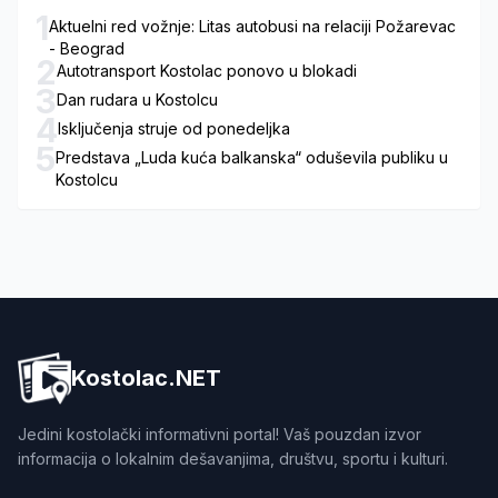
1
Aktuelni red vožnje: Litas autobusi na relaciji Požarevac
- Beograd
2
Autotransport Kostolac ponovo u blokadi
3
Dan rudara u Kostolcu
4
Isključenja struje od ponedeljka
5
Predstava „Luda kuća balkanska“ oduševila publiku u
Kostolcu
Kostolac.NET
Jedini kostolački informativni portal! Vaš pouzdan izvor
informacija o lokalnim dešavanjima, društvu, sportu i kulturi.