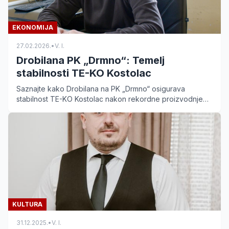
EKONOMIJA
27.02.2026.
•
V. I.
Drobilana PK „Drmno“: Temelj
stabilnosti TE-KO Kostolac
Saznajte kako Drobilana na PK „Drmno“ osigurava
stabilnost TE-KO Kostolac nakon rekordne proizvodnje
od 10 miliona tona uglja u 2025. godini.
KULTURA
31.12.2025.
•
V. I.