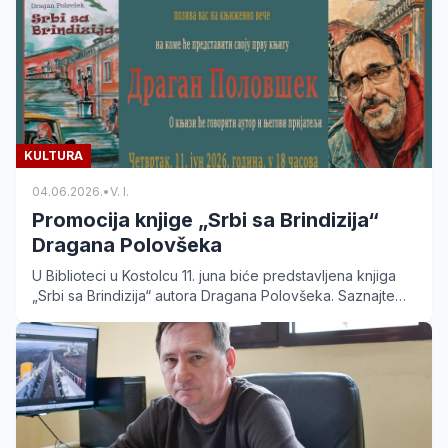
KULTURA
04.06.2026.
•
V. I.
Promocija knjige „Srbi sa Brindizija“
Dragana Polovšeka
U Biblioteci u Kostolcu 11. juna biće predstavljena knjiga
„Srbi sa Brindizija“ autora Dragana Polovšeka. Saznajte
više o delu i autoru iz Starog Kostolca.