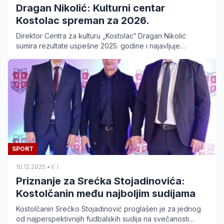
Dragan Nikolić: Kulturni centar
Kostolac spreman za 2026.
Direktor Centra za kulturu „Kostolac“ Dragan Nikolić
sumira rezultate uspešne 2025. godine i najavljuje
ambiciozne planove za razvoj kulture i sporta u 2026.
SPORT
10.12.2025.
•
V. I.
Priznanje za Srećka Stojadinovića:
Kostolčanin među najboljim sudijama
Kostolčanin Srećko Stojadinović proglašen je za jednog
od najperspektivnijih fudbalskih sudija na svečanosti