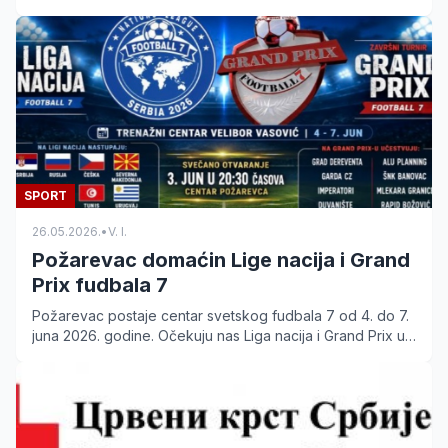
kulturnom programu u slavu slovenske pismenosti.
SPORT
26.05.2026.
•
V. I.
Požarevac domaćin Lige nacija i Grand
Prix fudbala 7
Požarevac postaje centar svetskog fudbala 7 od 4. do 7.
juna 2026. godine. Očekuju nas Liga nacija i Grand Prix uz
učešće reprezentacija sa tri kontinenta.