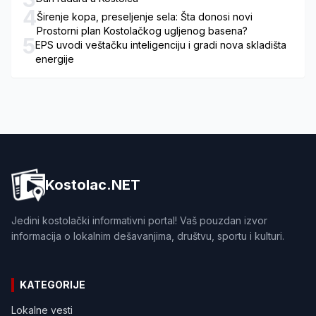
4
Širenje kopa, preseljenje sela: Šta donosi novi
Prostorni plan Kostolačkog ugljenog basena?
5
EPS uvodi veštačku inteligenciju i gradi nova skladišta
energije
Kostolac.NET
Jedini kostolački informativni portal! Vaš pouzdan izvor
informacija o lokalnim dešavanjima, društvu, sportu i kulturi.
KATEGORIJE
Lokalne vesti