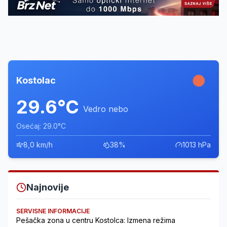
Kostolac
29.6°C
Vedro nebo
Osećaj: 29.0°C
8,0 km/h
38%
1013 hPa
Najnovije
SERVISNE INFORMACIJE
Pešačka zona u centru Kostolca: Izmena režima