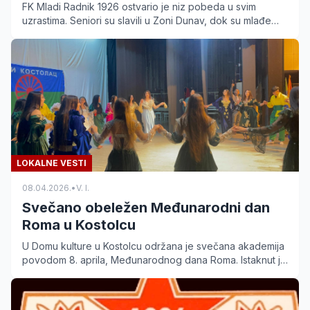
FK Mladi Radnik 1926 ostvario je niz pobeda u svim
uzrastima. Seniori su slavili u Zoni Dunav, dok su mlađe
selekcije oduševile efikasnošću i velikim brojem golova.
LOKALNE VESTI
08.04.2026.
•
V. I.
Svečano obeležen Međunarodni dan
Roma u Kostolcu
U Domu kulture u Kostolcu održana je svečana akademija
povodom 8. aprila, Međunarodnog dana Roma. Istaknut je
značaj obrazovanja i infrastrukturnih ulaganja.