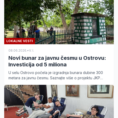
LOKALNE VESTI
08.06.2026.
•
V. I.
Novi bunar za javnu česmu u Ostrovu:
Investicija od 5 miliona
U selu Ostrovo počela je izgradnja bunara dubine 300
metara za javnu česmu. Saznajte više o projektu JKP
Vodovod i kanalizacija vrednom 5 miliona dinara.