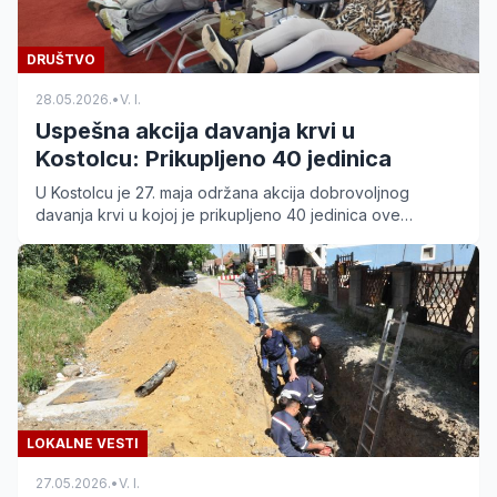
DRUŠTVO
28.05.2026.
•
V. I.
Uspešna akcija davanja krvi u
Kostolcu: Prikupljeno 40 jedinica
U Kostolcu je 27. maja održana akcija dobrovoljnog
davanja krvi u kojoj je prikupljeno 40 jedinica ove
dragocene tečnosti. Pogledajte detalje o odzivu građana.
LOKALNE VESTI
27.05.2026.
•
V. I.