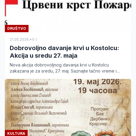
DRUŠTVO
21.05.2026.
•
V. I.
Dobrovoljno davanje krvi u Kostolcu:
Akcija u sredu 27. maja
Nova akcija dobrovoljnog davanja krvi u Kostolcu
zakazana je za sredu, 27. maj. Saznajte tačno vreme i
lokaciju održavanja akcije ispred Centra za kulturu.
KULTURA