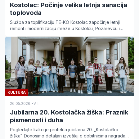
Kostolac: Počinje velika letnja sanacija
toplovoda
Služba za toplifikaciju TE-KO Kostolac započinje letnji
remont i modernizaciju mreže u Kostolcu, Požarevcu i
okolnim naseljima za sigurniju grejnu sezonu.
KULTURA
26.05.2026.
•
V. I.
Jubilarna 20. Kostolačka žiška: Praznik
pismenosti i duha
Pogledajte kako je protekla jubilarna 20. „Kostolačka
žiška“. Donosimo detaljan izveštaj o dobitnicima nagrada i