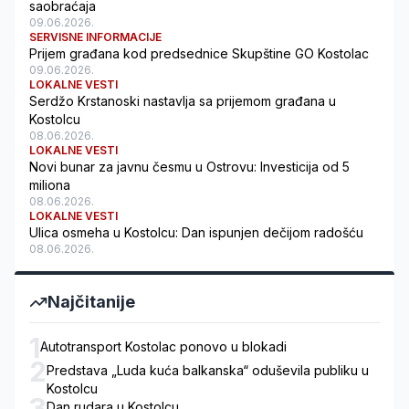
saobraćaja
09.06.2026.
SERVISNE INFORMACIJE
Prijem građana kod predsednice Skupštine GO Kostolac
09.06.2026.
LOKALNE VESTI
Serdžo Krstanoski nastavlja sa prijemom građana u
Kostolcu
08.06.2026.
LOKALNE VESTI
Novi bunar za javnu česmu u Ostrovu: Investicija od 5
miliona
08.06.2026.
LOKALNE VESTI
Ulica osmeha u Kostolcu: Dan ispunjen dečijom radošću
08.06.2026.
Najčitanije
1
Autotransport Kostolac ponovo u blokadi
2
Predstava „Luda kuća balkanska“ oduševila publiku u
Kostolcu
3
Dan rudara u Kostolcu