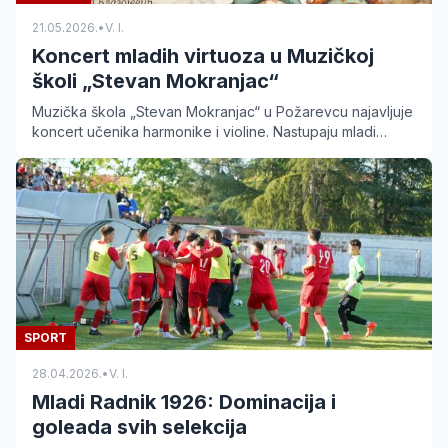
21.05.2026.
•
V. I.
Koncert mladih virtuoza u Muzičkoj
školi „Stevan Mokranjac“
Muzička škola „Stevan Mokranjac“ u Požarevcu najavljuje
koncert učenika harmonike i violine. Nastupaju mladi
talenti uz gošću iz Kragujevca. Ulaz je slobodan.
SPORT
28.04.2026.
•
V. I.
Mladi Radnik 1926: Dominacija i
goleada svih selekcija