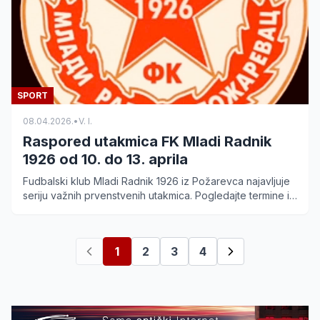
SPORT
08.04.2026.
•
V. I.
Raspored utakmica FK Mladi Radnik
1926 od 10. do 13. aprila
Fudbalski klub Mladi Radnik 1926 iz Požarevca najavljuje
seriju važnih prvenstvenih utakmica. Pogledajte termine i
lokacije mečeva svih klupskih selekcija.
1
2
3
4