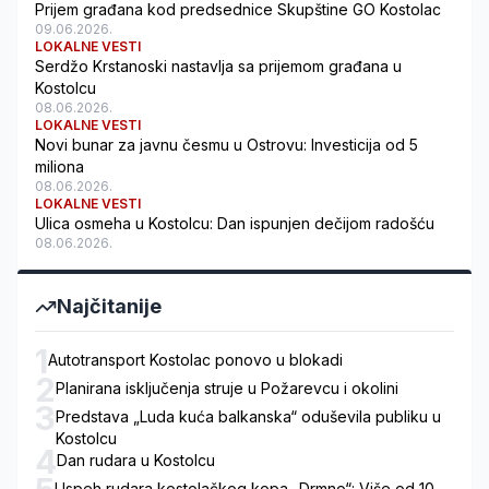
Prijem građana kod predsednice Skupštine GO Kostolac
09.06.2026.
LOKALNE VESTI
Serdžo Krstanoski nastavlja sa prijemom građana u
Kostolcu
08.06.2026.
LOKALNE VESTI
Novi bunar za javnu česmu u Ostrovu: Investicija od 5
miliona
08.06.2026.
LOKALNE VESTI
Ulica osmeha u Kostolcu: Dan ispunjen dečijom radošću
08.06.2026.
Najčitanije
1
Autotransport Kostolac ponovo u blokadi
2
Planirana isključenja struje u Požarevcu i okolini
3
Predstava „Luda kuća balkanska“ oduševila publiku u
Kostolcu
4
Dan rudara u Kostolcu
Uspeh rudara kostolačkog kopa „Drmno“: Više od 10