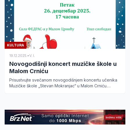
KULTURA
19.12.2025.
•
V. I.
Novogodišnji koncert muzičke škole u
Malom Crniću
Prisustvujte svečanom novogodišnjem koncertu učenika
Muzičke škole „Stevan Mokranjac“ u Malom Crniću.
Koncert se održava 26. decembra u sali FEDRAS-a. Ulaz
slobodan.