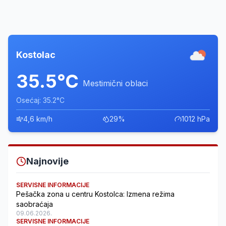
Kostolac
35.5°C
Mestimični oblaci
Osećaj: 35.2°C
4,6 km/h
29%
1012 hPa
Najnovije
SERVISNE INFORMACIJE
Pešačka zona u centru Kostolca: Izmena režima
saobraćaja
09.06.2026.
SERVISNE INFORMACIJE