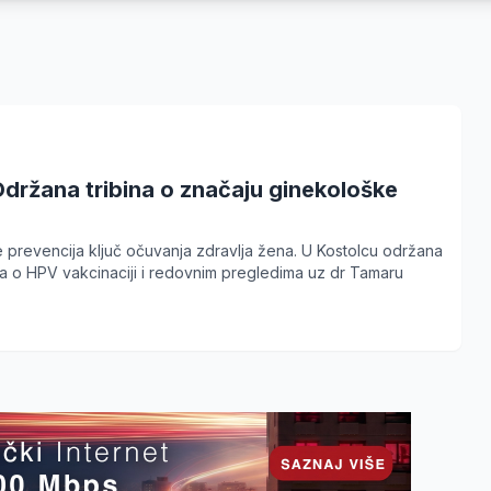
Održana tribina o značaju ginekološke
e prevencija ključ očuvanja zdravlja žena. U Kostolcu održana
na o HPV vakcinaciji i redovnim pregledima uz dr Tamaru