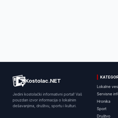
KATEGOR
Kostolac.NET
Lokalne ves
Servisne in
Jedini kostolački informativni portal! Vaš
pouzdan izvor informacija o lokalnim
Hronika
dešavanjima, društvu, sportu i kulturi.
Sport
Društvo