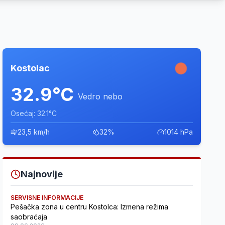
Kostolac
32.9°C
Vedro nebo
Osećaj: 32.1°C
23,5 km/h
32%
1014 hPa
Najnovije
SERVISNE INFORMACIJE
Pešačka zona u centru Kostolca: Izmena režima
saobraćaja