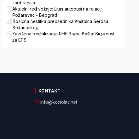
saobraćaja
3
Aktuelni red vožnje: Litas autobusi na relaciji
Požarevac - Beograd
4
Božićna čestitka predsednika Kostolca Serdža
Krstanoskog
5
Završena revitalizacija RHE Bajina Bašta: Sigurnost
za EPS
KONTAKT
info@kostolac.net