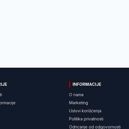
IJE
INFORMACIJE
ti
O nama
formacije
Marketing
Uslovi korišćenja
Politika privatnosti
Odricanje od odgovornosti