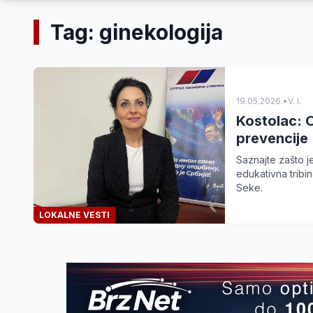
Tag: ginekologija
19.05.2026.
•
V. I.
Kostolac: 
prevencije
Saznajte zašto j
edukativna tribi
Seke.
LOKALNE VESTI