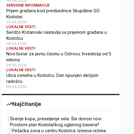
09.06.2026.
SERVISNE INFORMACIJE
Prijem građana kod predsednice Skupštine GO
Kostolac
09.06.2026.
LOKALNE VESTI
Serdžo Krstanoski nastavlja sa prijemom građana u
Kostolcu
08.06.2026.
LOKALNE VESTI
Novi bunar za javnu česmu u Ostrovu: Investicija od 5
miliona
08.06.2026.
LOKALNE VESTI
Ulica osmeha u Kostolcu: Dan ispunjen dečijom
radošću
08.06.2026.
Najčitanije
1
Širenje kopa, preseljenje sela: Šta donosi novi
Prostorni plan Kostolačkog ugljenog basena?
2
Pešačka zona u centru Kostolca: Izmena režima