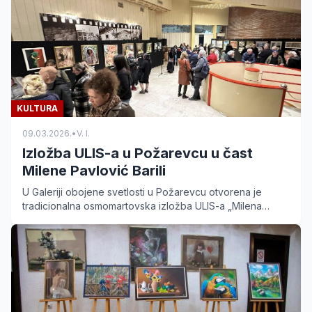
KULTURA
09.03.2026.
•
V. I.
Izložba ULIS-a u Požarevcu u čast
Milene Pavlović Barili
U Galeriji obojene svetlosti u Požarevcu otvorena je
tradicionalna osmomartovska izložba ULIS-a „Milena
Pavlović Barili“, kojom je obeleženo i 75 godina rada.