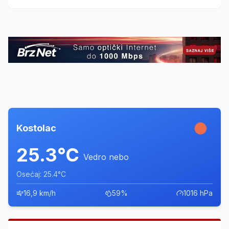
nagradu na izložbi u Muzeju nauke i tehnike.
Kostolac
25.3°C
Vedro nebo
Osećaj: 25.4°C
16,9 km/h
59%
1016 hPa