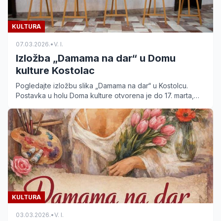
KULTURA
07.03.2026.
•
V. I.
Izložba „Damama na dar“ u Domu
kulture Kostolac
Pogledajte izložbu slika „Damama na dar“ u Kostolcu.
Postavka u holu Doma kulture otvorena je do 17. marta,
svakog dana od 18 do 20 časova. Ulaz je slobodan.
KULTURA
03.03.2026.
•
V. I.