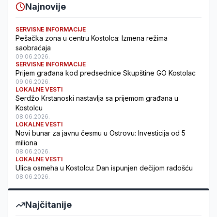
Najnovije
SERVISNE INFORMACIJE
Pešačka zona u centru Kostolca: Izmena režima
saobraćaja
09.06.2026.
SERVISNE INFORMACIJE
Prijem građana kod predsednice Skupštine GO Kostolac
09.06.2026.
LOKALNE VESTI
Serdžo Krstanoski nastavlja sa prijemom građana u
Kostolcu
08.06.2026.
LOKALNE VESTI
Novi bunar za javnu česmu u Ostrovu: Investicija od 5
miliona
08.06.2026.
LOKALNE VESTI
Ulica osmeha u Kostolcu: Dan ispunjen dečijom radošću
08.06.2026.
Najčitanije