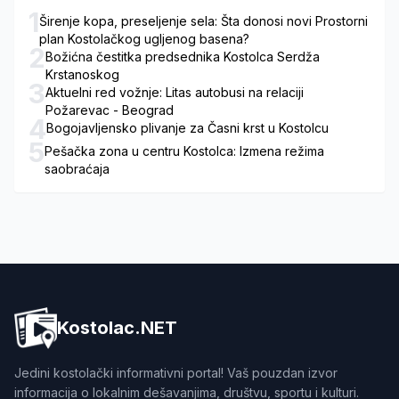
1
Širenje kopa, preseljenje sela: Šta donosi novi Prostorni
plan Kostolačkog ugljenog basena?
2
Božićna čestitka predsednika Kostolca Serdža
Krstanoskog
3
Aktuelni red vožnje: Litas autobusi na relaciji
Požarevac - Beograd
4
Bogojavljensko plivanje za Časni krst u Kostolcu
5
Pešačka zona u centru Kostolca: Izmena režima
saobraćaja
Kostolac.NET
Jedini kostolački informativni portal! Vaš pouzdan izvor
informacija o lokalnim dešavanjima, društvu, sportu i kulturi.