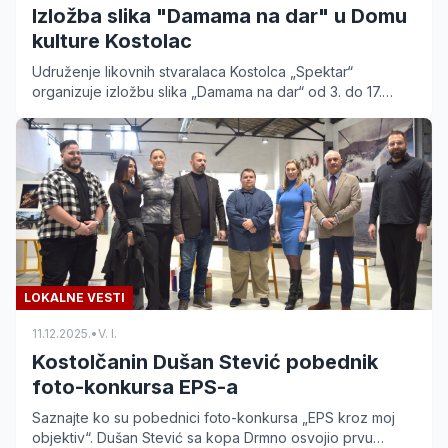
Izložba slika "Damama na dar" u Domu
kulture Kostolac
Udruženje likovnih stvaralaca Kostolca „Spektar“
organizuje izložbu slika „Damama na dar“ od 3. do 17.
marta u Domu kulture. Pogledajte radove lokalnih
umetnika.
LOKALNE VESTI
11.12.2025.
•
V. I.
Kostolčanin Dušan Stević pobednik
foto-konkursa EPS-a
Saznajte ko su pobednici foto-konkursa „EPS kroz moj
objektiv“. Dušan Stević sa kopa Drmno osvojio prvu