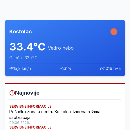
Kostolac
33.4°C
Vedro nebo
Osećaj: 32.7°C
15,3 km/h
31%
1016 hPa
Najnovije
SERVISNE INFORMACIJE
Pešačka zona u centru Kostolca: Izmena režima
saobraćaja
09.06.2026.
SERVISNE INFORMACIJE