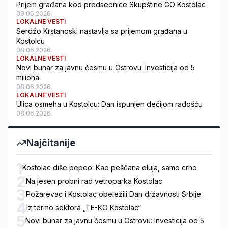
Prijem građana kod predsednice Skupštine GO Kostolac
09.06.2026.
LOKALNE VESTI
Serdžo Krstanoski nastavlja sa prijemom građana u
Kostolcu
08.06.2026.
LOKALNE VESTI
Novi bunar za javnu česmu u Ostrovu: Investicija od 5
miliona
08.06.2026.
LOKALNE VESTI
Ulica osmeha u Kostolcu: Dan ispunjen dečijom radošću
08.06.2026.
Najčitanije
1
Kostolac diše pepeo: Kao peščana oluja, samo crno
2
Na jesen probni rad vetroparka Kostolac
3
Požarevac i Kostolac obeležili Dan državnosti Srbije
4
Iz termo sektora „TE-KO Kostolac“
5
Novi bunar za javnu česmu u Ostrovu: Investicija od 5