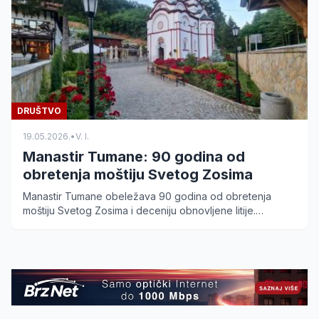
DRUŠTVO
19.05.2026.
•
V. I.
Manastir Tumane: 90 godina od
obretenja moštiju Svetog Zosima
Manastir Tumane obeležava 90 godina od obretenja
moštiju Svetog Zosima i deceniju obnovljene litije.
Saznajte detalje programa za 24. maj 2026. godine.