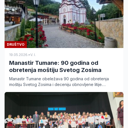
DRUŠTVO
19.05.2026.
•
V. I.
Manastir Tumane: 90 godina od
obretenja moštiju Svetog Zosima
Manastir Tumane obeležava 90 godina od obretenja
moštiju Svetog Zosima i deceniju obnovljene litije.
Saznajte detalje programa za 24. maj 2026. godine.