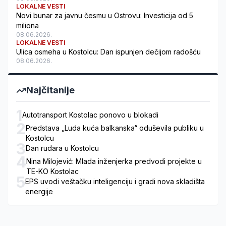
LOKALNE VESTI
Novi bunar za javnu česmu u Ostrovu: Investicija od 5
miliona
08.06.2026.
LOKALNE VESTI
Ulica osmeha u Kostolcu: Dan ispunjen dečijom radošću
08.06.2026.
Najčitanije
1
Autotransport Kostolac ponovo u blokadi
2
Predstava „Luda kuća balkanska“ oduševila publiku u
Kostolcu
3
Dan rudara u Kostolcu
4
Nina Milojević: Mlada inženjerka predvodi projekte u
TE-KO Kostolac
5
EPS uvodi veštačku inteligenciju i gradi nova skladišta
energije