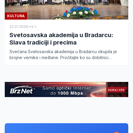
KULTURA
22.01.2026.
•
V. I.
Svetosavska akademija u Bradarcu:
Slava tradiciji i precima
Svečana Svetosavska akademija u Bradarcu okupila je
brojne vernike i meštane. Pročitajte ko su dobitnici
prestižnih povelja i kako je protekao bogat kulturni
program u slavu Svetog Save.