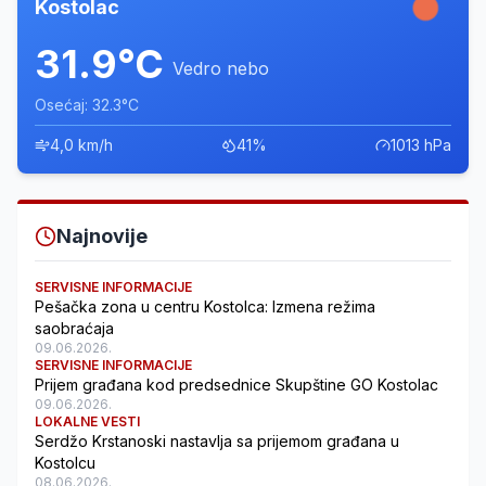
Kostolac
31.9°C
Vedro nebo
Osećaj: 32.3°C
4,0 km/h
41%
1013 hPa
Najnovije
SERVISNE INFORMACIJE
Pešačka zona u centru Kostolca: Izmena režima
saobraćaja
09.06.2026.
SERVISNE INFORMACIJE
Prijem građana kod predsednice Skupštine GO Kostolac
09.06.2026.
LOKALNE VESTI
Serdžo Krstanoski nastavlja sa prijemom građana u
Kostolcu
08.06.2026.