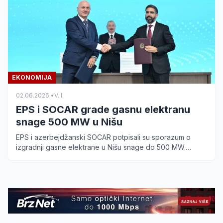
EKONOMIJA
02.06.2026.
•
V. I.
EPS i SOCAR grade gasnu elektranu
snage 500 MW u Nišu
EPS i azerbejdžanski SOCAR potpisali su sporazum o
izgradnji gasne elektrane u Nišu snage do 500 MW.
Saznajte detalje o jačanju energetske stabilnosti Srbije.