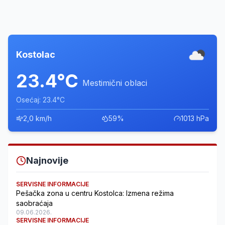
Kostolac
23.4°C
Mestimični oblaci
Osećaj: 23.4°C
2,0 km/h
59%
1013 hPa
Najnovije
SERVISNE INFORMACIJE
Pešačka zona u centru Kostolca: Izmena režima
saobraćaja
09.06.2026.
SERVISNE INFORMACIJE