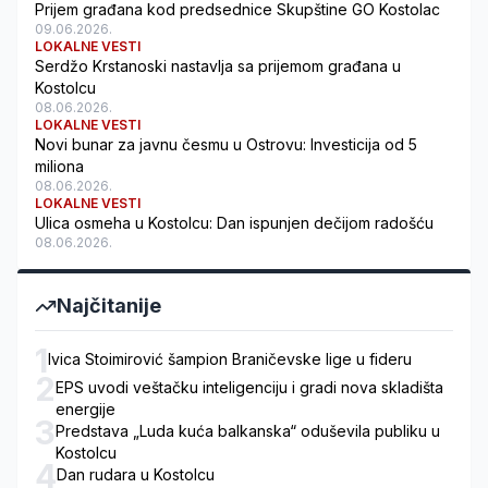
Prijem građana kod predsednice Skupštine GO Kostolac
09.06.2026.
LOKALNE VESTI
Serdžo Krstanoski nastavlja sa prijemom građana u
Kostolcu
08.06.2026.
LOKALNE VESTI
Novi bunar za javnu česmu u Ostrovu: Investicija od 5
miliona
08.06.2026.
LOKALNE VESTI
Ulica osmeha u Kostolcu: Dan ispunjen dečijom radošću
08.06.2026.
Najčitanije
1
Ivica Stoimirović šampion Braničevske lige u fideru
2
EPS uvodi veštačku inteligenciju i gradi nova skladišta
energije
3
Predstava „Luda kuća balkanska“ oduševila publiku u
Kostolcu
4
Dan rudara u Kostolcu