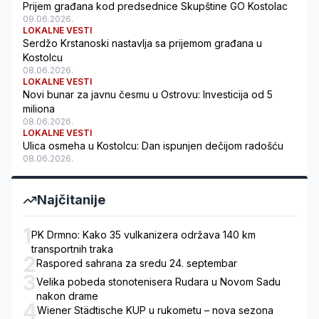
Prijem građana kod predsednice Skupštine GO Kostolac
09.06.2026.
LOKALNE VESTI
Serdžo Krstanoski nastavlja sa prijemom građana u
Kostolcu
08.06.2026.
LOKALNE VESTI
Novi bunar za javnu česmu u Ostrovu: Investicija od 5
miliona
08.06.2026.
LOKALNE VESTI
Ulica osmeha u Kostolcu: Dan ispunjen dečijom radošću
08.06.2026.
Najčitanije
1
PK Drmno: Kako 35 vulkanizera održava 140 km
transportnih traka
2
Raspored sahrana za sredu 24. septembar
3
Velika pobeda stonotenisera Rudara u Novom Sadu
nakon drame
4
Wiener Städtische KUP u rukometu – nova sezona