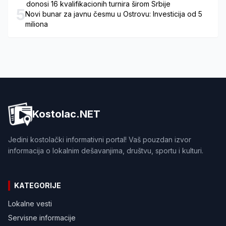
donosi 16 kvalifikacionih turnira širom Srbije
5
Novi bunar za javnu česmu u Ostrovu: Investicija od 5
miliona
Kostolac.NET
Jedini kostolački informativni portal! Vaš pouzdan izvor
informacija o lokalnim dešavanjima, društvu, sportu i kulturi.
KATEGORIJE
Lokalne vesti
Servisne informacije