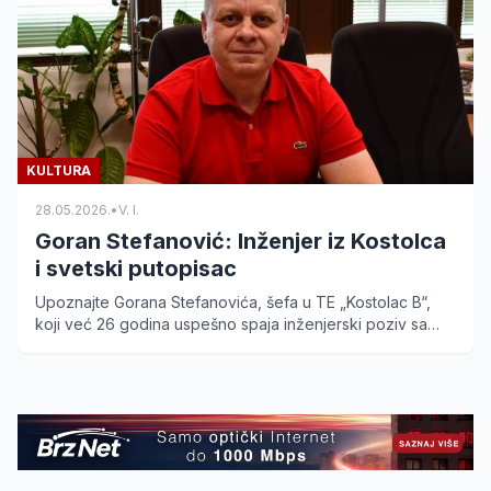
KULTURA
28.05.2026.
•
V. I.
Goran Stefanović: Inženjer iz Kostolca
i svetski putopisac
Upoznajte Gorana Stefanovića, šefa u TE „Kostolac B“,
koji već 26 godina uspešno spaja inženjerski poziv sa
strašću prema putovanjima i pisanju knjiga.