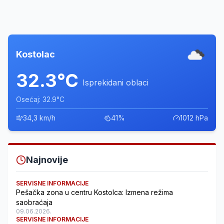
Kostolac
32.3°C
Isprekidani oblaci
Osećaj: 32.9°C
34,3 km/h
41%
1012 hPa
Najnovije
SERVISNE INFORMACIJE
Pešačka zona u centru Kostolca: Izmena režima
saobraćaja
09.06.2026.
SERVISNE INFORMACIJE