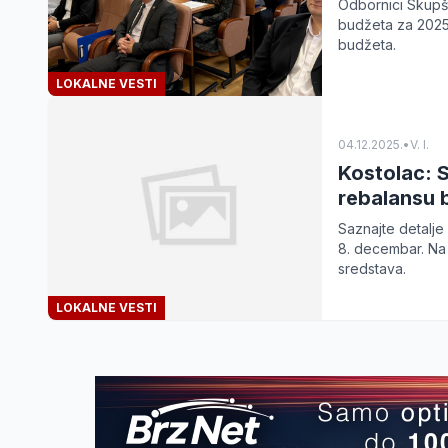
Odbornici Skupšt
budžeta za 2025. 
budžeta.
LOKALNE VESTI
04.12.2025.
•
V. I.
Kostolac: 
rebalansu 
Saznajte detalje
8. decembar. Na 
sredstava.
LOKALNE VESTI