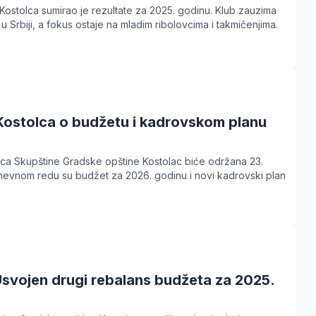
ostolca sumirao je rezultate za 2025. godinu. Klub zauzima
u Srbiji, a fokus ostaje na mladim ribolovcima i takmičenjima.
Kostolca o budžetu i kadrovskom planu
ca Skupštine Gradske opštine Kostolac biće održana 23.
evnom redu su budžet za 2026. godinu i novi kadrovski plan
Usvojen drugi rebalans budžeta za 2025.