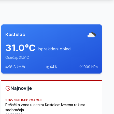
Kostolac
31.0°C
Isprekidani oblaci
Osećaj: 31.5°C
18,8 km/h
44%
1009 hPa
Najnovije
SERVISNE INFORMACIJE
Pešačka zona u centru Kostolca: Izmena režima
saobraćaja