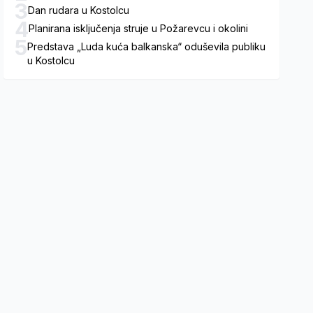
3
Dan rudara u Kostolcu
4
Planirana isključenja struje u Požarevcu i okolini
5
Predstava „Luda kuća balkanska“ oduševila publiku
u Kostolcu