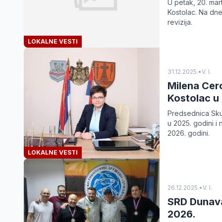
U petak, 20. mar
Kostolac. Na dne
revizija.
LOKALNE VESTI
31.12.2025.
•
V. I.
Milena Cero
Kostolac u
Predsednica Sku
u 2025. godini i 
2026. godini.
LOKALNE VESTI
26.12.2025.
•
V. I.
SRD Dunava
2026.