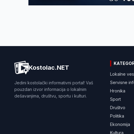
KATEGOR
Kostolac.NET
Lokalne ves
Servisne in
Jedini kostolački informativni portal! Vaš
pouzdan izvor informacija o lokalnim
Hronika
dešavanjima, društvu, sportu i kulturi.
Sport
Društvo
Politika
Ekonomija
Kultura