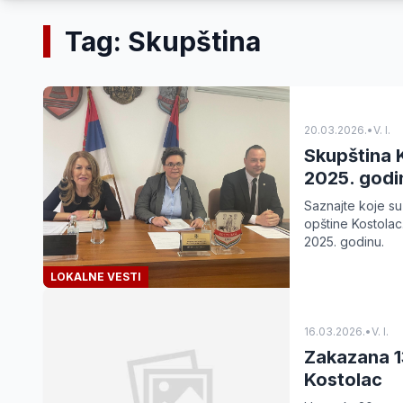
Tag: Skupština
20.03.2026.
•
V. I.
Skupština K
2025. godi
Saznajte koje su
opštine Kostolac.
2025. godinu.
LOKALNE VESTI
16.03.2026.
•
V. I.
Zakazana 1
Kostolac