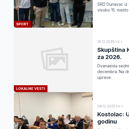
SRD Dunavac iz K
visoko 15. mesto 
SPORT
18.12.2025.
•
V. I.
Skupština 
za 2026.
Dvanaesta sedni
decembra. Na dn
uprave.
LOKALNE VESTI
08.12.2025.
•
V. I.
Kostolac: 
godinu