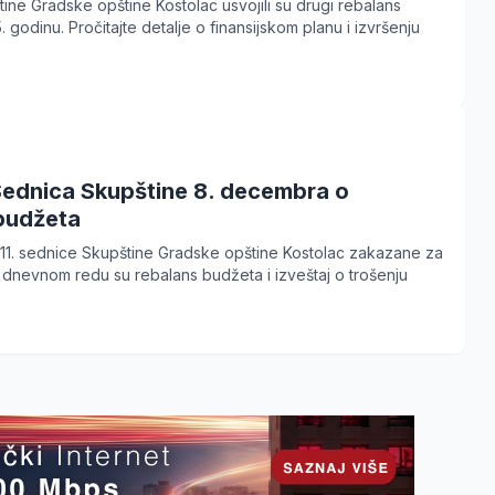
ine Gradske opštine Kostolac usvojili su drugi rebalans
godinu. Pročitajte detalje o finansijskom planu i izvršenju
Sednica Skupštine 8. decembra o
budžeta
 11. sednice Skupštine Gradske opštine Kostolac zakazane za
dnevnom redu su rebalans budžeta i izveštaj o trošenju