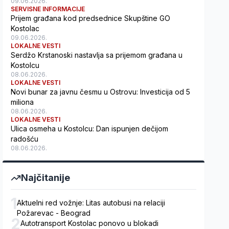
09.06.2026.
SERVISNE INFORMACIJE
Prijem građana kod predsednice Skupštine GO
Kostolac
09.06.2026.
LOKALNE VESTI
Serdžo Krstanoski nastavlja sa prijemom građana u
Kostolcu
08.06.2026.
LOKALNE VESTI
Novi bunar za javnu česmu u Ostrovu: Investicija od 5
miliona
08.06.2026.
LOKALNE VESTI
Ulica osmeha u Kostolcu: Dan ispunjen dečijom
radošću
08.06.2026.
Najčitanije
1
Aktuelni red vožnje: Litas autobusi na relaciji
Požarevac - Beograd
2
Autotransport Kostolac ponovo u blokadi