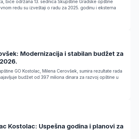
ta, biće održana 13. sednica Skupštine Gradske opštine
vnom redu su izveštaji o radu za 2025. godinu i eksterna
všek: Modernizacija i stabilan budžet za
 2026.
pštine GO Kostolac, Milena Cerovšek, sumira rezultate rada
najavljuje budžet od 397 miliona dinara za razvoj opštine u
c Kostolac: Uspešna godina i planovi za