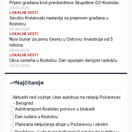
Prijem građana kod predsednice Skupštine GO Kostolac
09.06.2026.
LOKALNE VESTI
Serdžo Krstanoski nastavlja sa prijemom građana u
Kostolcu
08.06.2026.
LOKALNE VESTI
Novi bunar za javnu česmu u Ostrovu: Investicija od 5
miliona
08.06.2026.
LOKALNE VESTI
Ulica osmeha u Kostolcu: Dan ispunjen dečijom radošću
08.06.2026.
Najčitanije
1
Aktuelni red vožnje: Litas autobusi na relaciji Požarevac
- Beograd
2
Autotransport Kostolac ponovo u blokadi
3
Dan rudara u Kostolcu
4
Planirana isključenja struje u Požarevcu i okolini
Predstava „Luda kuća balkanska“ oduševila publiku u