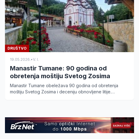
DRUŠTVO
19.05.2026.
•
V. I.
Manastir Tumane: 90 godina od
obretenja moštiju Svetog Zosima
Manastir Tumane obeležava 90 godina od obretenja
moštiju Svetog Zosima i deceniju obnovljene litije.
Saznajte detalje programa za 24. maj 2026. godine.