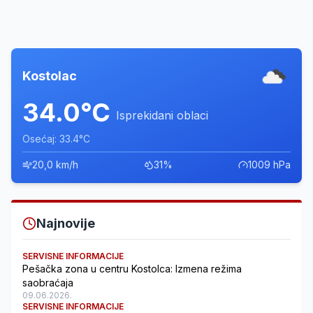
Kostolac
34.0°C
Isprekidani oblaci
Osećaj: 33.4°C
20,0 km/h
31%
1009 hPa
Najnovije
SERVISNE INFORMACIJE
Pešačka zona u centru Kostolca: Izmena režima
saobraćaja
09.06.2026.
SERVISNE INFORMACIJE