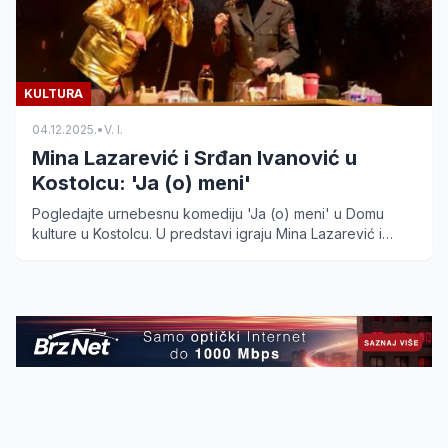
KULTURA
04.12.2025.
•
V. I.
Mina Lazarević i Srđan Ivanović u
Kostolcu: 'Ja (o) meni'
Pogledajte urnebesnu komediju 'Ja (o) meni' u Domu
kulture u Kostolcu. U predstavi igraju Mina Lazarević i
Srđan Ivanović. Saznajte termin izvođenja.