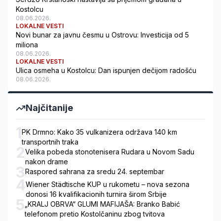
Kostolcu
08.06.2026.
LOKALNE VESTI
Novi bunar za javnu česmu u Ostrovu: Investicija od 5
miliona
08.06.2026.
LOKALNE VESTI
Ulica osmeha u Kostolcu: Dan ispunjen dečijom radošću
08.06.2026.
Najčitanije
1
PK Drmno: Kako 35 vulkanizera održava 140 km
transportnih traka
2
Velika pobeda stonotenisera Rudara u Novom Sadu
nakon drame
3
Raspored sahrana za sredu 24. septembar
4
Wiener Städtische KUP u rukometu – nova sezona
donosi 16 kvalifikacionih turnira širom Srbije
5
„KRALJ OBRVA“ GLUMI MAFIJAŠA: Branko Babić
telefonom pretio Kostolčaninu zbog tvitova