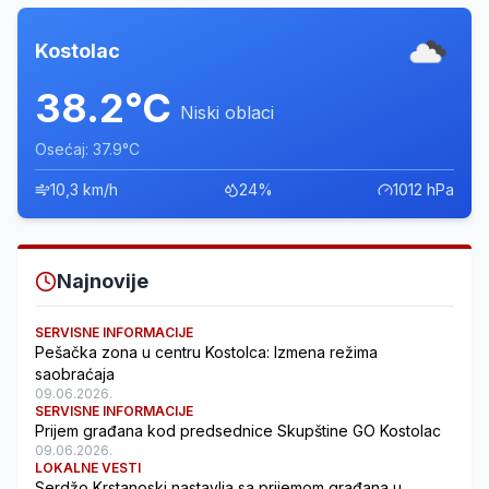
Kostolac
38.2°C
Niski oblaci
Osećaj: 37.9°C
10,3 km/h
24%
1012 hPa
Najnovije
SERVISNE INFORMACIJE
Pešačka zona u centru Kostolca: Izmena režima
saobraćaja
09.06.2026.
SERVISNE INFORMACIJE
Prijem građana kod predsednice Skupštine GO Kostolac
09.06.2026.
LOKALNE VESTI
Serdžo Krstanoski nastavlja sa prijemom građana u