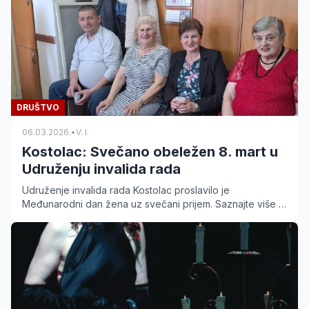
DRUŠTVO
06.03.2026.
•
V. I.
Kostolac: Svečano obeležen 8. mart u
Udruženju invalida rada
Udruženje invalida rada Kostolac proslavilo je
Međunarodni dan žena uz svečani prijem. Saznajte više o
aktivnostima organizacije koja obeležava pola veka
postojanja.