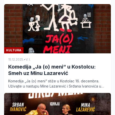
ekskurzije. Saznajte koje su znamenitosti obišli.
KULTURA
15.12.2025.
•
V. I.
Komedija „Ja (o) meni“ u Kostolcu:
Smeh uz Minu Lazarević
Komedija „Ja (o) meni“ stiže u Kostolac 16. decembra.
Uživajte u nastupu Mine Lazarević i Srđana Ivanovića u
Domu kulture. Cena ulaznice je 500 dinara.