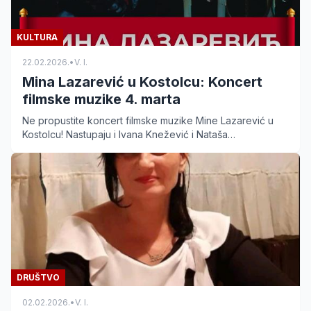
KULTURA
22.02.2026.
•
V. I.
Mina Lazarević u Kostolcu: Koncert
filmske muzike 4. marta
Ne propustite koncert filmske muzike Mine Lazarević u
Kostolcu! Nastupaju i Ivana Knežević i Nataša
Radovanović. Cena ulaznice 500 dinara. Saznajte više.
DRUŠTVO
02.02.2026.
•
V. I.