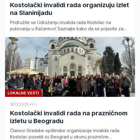
Kostolački invalidi rada organizuju izlet
na Slaninijadu
Pridružite se Udruženju invalida rada Kostolac na
putovanju u Kačarevo! Saznajte kako da se prijavite za
odlazak na Slaninijadu 21. februara 2026. godine.
LOKALNE VESTI
18.12.2025.
•
V. I.
Kostolački invalidi rada na prazničnom
izletu u Beogradu
Članovi Gradske opštinske organizacije invalida rada
Kostolac posetili su Beograd u okviru praznične