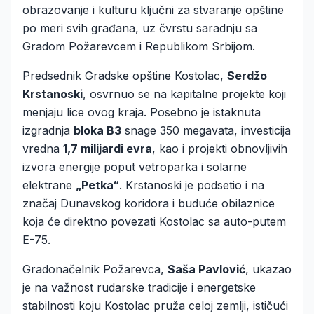
obrazovanje i kulturu ključni za stvaranje opštine
po meri svih građana, uz čvrstu saradnju sa
Gradom Požarevcem i Republikom Srbijom.
Predsednik Gradske opštine Kostolac,
Serdžo
Krstanoski
, osvrnuo se na kapitalne projekte koji
menjaju lice ovog kraja. Posebno je istaknuta
izgradnja
bloka B3
snage 350 megavata, investicija
vredna
1,7 milijardi evra
, kao i projekti obnovljivih
izvora energije poput vetroparka i solarne
elektrane
„Petka“
. Krstanoski je podsetio i na
značaj Dunavskog koridora i buduće obilaznice
koja će direktno povezati Kostolac sa auto-putem
E-75.
Gradonačelnik Požarevca,
Saša Pavlović
, ukazao
je na važnost rudarske tradicije i energetske
stabilnosti koju Kostolac pruža celoj zemlji, ističući