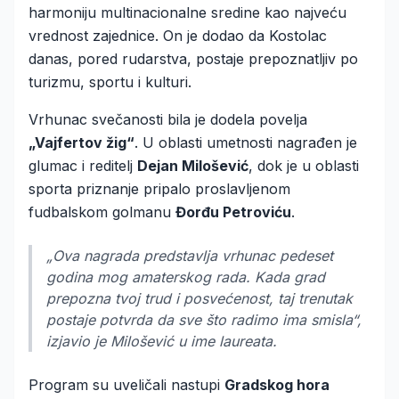
harmoniju multinacionalne sredine kao najveću
vrednost zajednice. On je dodao da Kostolac
danas, pored rudarstva, postaje prepoznatljiv po
turizmu, sportu i kulturi.
Vrhunac svečanosti bila je dodela povelja
„Vajfertov žig“
. U oblasti umetnosti nagrađen je
glumac i reditelj
Dejan Milošević
, dok je u oblasti
sporta priznanje pripalo proslavljenom
fudbalskom golmanu
Đorđu Petroviću
.
„Ova nagrada predstavlja vrhunac pedeset
godina mog amaterskog rada. Kada grad
prepozna tvoj trud i posvećenost, taj trenutak
postaje potvrda da sve što radimo ima smisla“,
izjavio je Milošević u ime laureata.
Program su uveličali nastupi
Gradskog hora