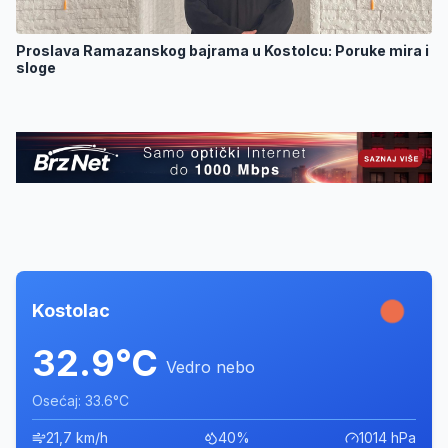
Proslava Ramazanskog bajrama u Kostolcu: Poruke mira i
sloge
Kostolac
32.9°C
Vedro nebo
Osećaj: 33.6°C
21,7 km/h
40%
1014 hPa