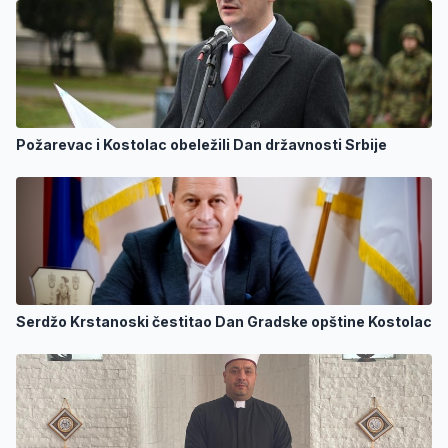
Požarevac i Kostolac obeležili Dan državnosti Srbije
Serdžo Krstanoski čestitao Dan Gradske opštine Kostolac