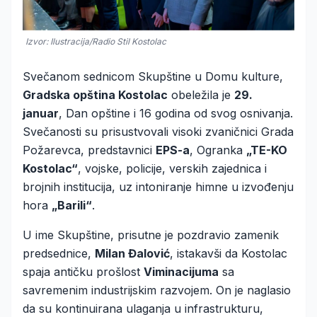
Izvor: Ilustracija/Radio Stil Kostolac
Svečanom sednicom Skupštine u Domu kulture,
Gradska opština Kostolac
obeležila je
29.
januar
, Dan opštine i 16 godina od svog osnivanja.
Svečanosti su prisustvovali visoki zvaničnici Grada
Požarevca, predstavnici
EPS-a
, Ogranka
„TE-KO
Kostolac“
, vojske, policije, verskih zajednica i
brojnih institucija, uz intoniranje himne u izvođenju
hora
„Barili“
.
U ime Skupštine, prisutne je pozdravio zamenik
predsednice,
Milan Đalović
, istakavši da Kostolac
spaja antičku prošlost
Viminacijuma
sa
savremenim industrijskim razvojem. On je naglasio
da su kontinuirana ulaganja u infrastrukturu,