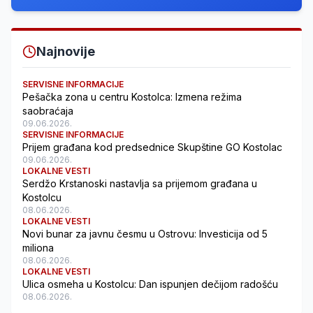
Najnovije
SERVISNE INFORMACIJE
Pešačka zona u centru Kostolca: Izmena režima
saobraćaja
09.06.2026.
SERVISNE INFORMACIJE
Prijem građana kod predsednice Skupštine GO Kostolac
09.06.2026.
LOKALNE VESTI
Serdžo Krstanoski nastavlja sa prijemom građana u
Kostolcu
08.06.2026.
LOKALNE VESTI
Novi bunar za javnu česmu u Ostrovu: Investicija od 5
miliona
08.06.2026.
LOKALNE VESTI
Ulica osmeha u Kostolcu: Dan ispunjen dečijom radošću
08.06.2026.