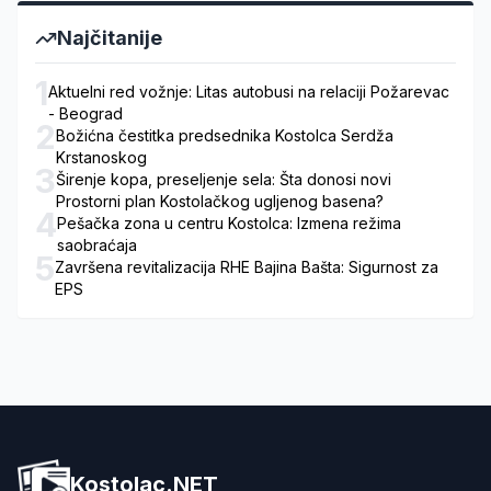
Najčitanije
1
Aktuelni red vožnje: Litas autobusi na relaciji Požarevac
- Beograd
2
Božićna čestitka predsednika Kostolca Serdža
Krstanoskog
3
Širenje kopa, preseljenje sela: Šta donosi novi
Prostorni plan Kostolačkog ugljenog basena?
4
Pešačka zona u centru Kostolca: Izmena režima
saobraćaja
5
Završena revitalizacija RHE Bajina Bašta: Sigurnost za
EPS
Kostolac.NET