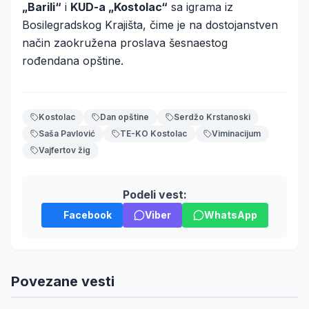
„Barili“
i
KUD-a „Kostolac“
sa igrama iz
Bosilegradskog Krajišta, čime je na dostojanstven
način zaokružena proslava šesnaestog
rođendana opštine.
Kostolac
Dan opštine
Serdžo Krstanoski
Saša Pavlović
TE-KO Kostolac
Viminacijum
Vajfertov žig
Podeli vest:
Facebook
Viber
WhatsApp
Povezane vesti