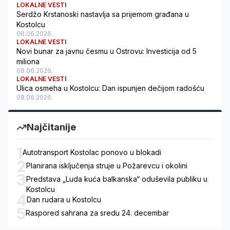
LOKALNE VESTI
Serdžo Krstanoski nastavlja sa prijemom građana u
Kostolcu
08.06.2026.
LOKALNE VESTI
Novi bunar za javnu česmu u Ostrovu: Investicija od 5
miliona
08.06.2026.
LOKALNE VESTI
Ulica osmeha u Kostolcu: Dan ispunjen dečijom radošću
08.06.2026.
Najčitanije
1
Autotransport Kostolac ponovo u blokadi
2
Planirana isključenja struje u Požarevcu i okolini
3
Predstava „Luda kuća balkanska“ oduševila publiku u
Kostolcu
4
Dan rudara u Kostolcu
5
Raspored sahrana za sredu 24. decembar