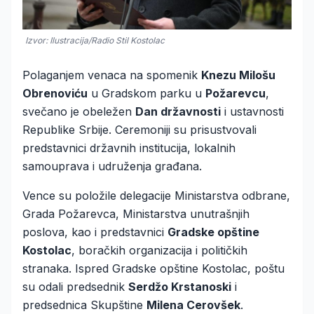
Izvor: Ilustracija/Radio Stil Kostolac
Polaganjem venaca na spomenik
Knezu Milošu
Obrenoviću
u Gradskom parku u
Požarevcu
,
svečano je obeležen
Dan državnosti
i ustavnosti
Republike Srbije. Ceremoniji su prisustvovali
predstavnici državnih institucija, lokalnih
samouprava i udruženja građana.
Vence su položile delegacije Ministarstva odbrane,
Grada Požarevca, Ministarstva unutrašnjih
poslova, kao i predstavnici
Gradske opštine
Kostolac
, boračkih organizacija i političkih
stranaka. Ispred Gradske opštine Kostolac, poštu
su odali predsednik
Serdžo Krstanoski
i
predsednica Skupštine
Milena Cerovšek
.