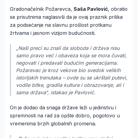
Gradonačelnik Požarevca,
Saša Pavlović
, obratio
se prisutnima naglasivši da je ovaj praznik prilika
za podsećanje na slavnu prošlost protkanu
žrtvama i jasnom vizijom budućnosti.
„Naši preci su znali da sloboda i država nisu
samo pravo već i obaveza koja se mora čuvati,
negovati i predavati budućim generacijama.
Požarevac je kroz vekove bio svedok velikih
istorijskih trenutaka – ovde su se ukrštali putevi,
vodile bitke, gradila kultura i obrazovanje, ali i
sama država“, istakao je Pavlović.
On je dodao da snaga države leži u jedinstvu i
spremnosti na rad za opšte dobro, pogotovo u
vremenima brzih globalnih promena.