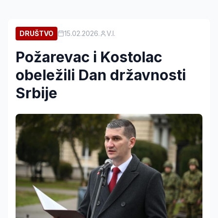
DRUŠTVO
15.02.2026.
V.I.
Požarevac i Kostolac
obeležili Dan državnosti
Srbije