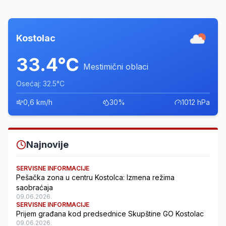
Kostolac
33.4°C
Mestimični oblaci
Osećaj: 32.5°C
0,6 km/h
30%
1012 hPa
Najnovije
SERVISNE INFORMACIJE
Pešačka zona u centru Kostolca: Izmena režima
saobraćaja
09.06.2026.
SERVISNE INFORMACIJE
Prijem građana kod predsednice Skupštine GO Kostolac
09.06.2026.