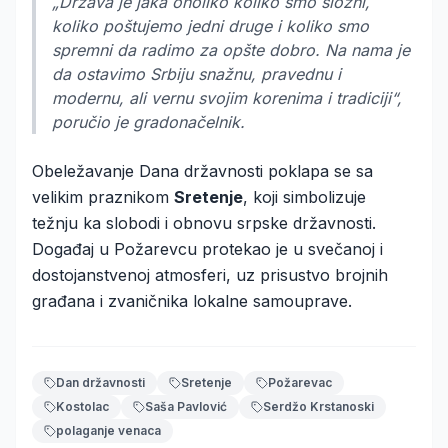
„Država je jaka onoliko koliko smo složni,
koliko poštujemo jedni druge i koliko smo
spremni da radimo za opšte dobro. Na nama je
da ostavimo Srbiju snažnu, pravednu i
modernu, ali vernu svojim korenima i tradiciji“,
poručio je gradonačelnik.
Obeležavanje Dana državnosti poklapa se sa
velikim praznikom
Sretenje
, koji simbolizuje
težnju ka slobodi i obnovu srpske državnosti.
Događaj u Požarevcu protekao je u svečanoj i
dostojanstvenoj atmosferi, uz prisustvo brojnih
građana i zvaničnika lokalne samouprave.
Dan državnosti
Sretenje
Požarevac
Kostolac
Saša Pavlović
Serdžo Krstanoski
polaganje venaca