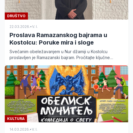
DRUŠTVO
22.03.2026.
•
V. I.
Proslava Ramazanskog bajrama u
Kostolcu: Poruke mira i sloge
Svečanim obeležavanjem u Nur džamiji u Kostolcu
proslavljen je Ramazanski bajram. Pročitajte ključne
poruke imama Šerifa Beharovića i detalje sa bajramske
sofre.
KULTURA
14.03.2026.
•
V. I.