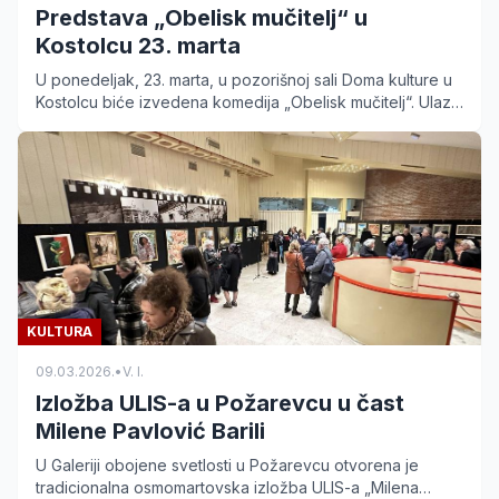
Predstava „Obelisk mučitelj“ u
Kostolcu 23. marta
U ponedeljak, 23. marta, u pozorišnoj sali Doma kulture u
Kostolcu biće izvedena komedija „Obelisk mučitelj“. Ulaz
je besplatan za sve ljubitelje teatra.
KULTURA
09.03.2026.
•
V. I.
Izložba ULIS-a u Požarevcu u čast
Milene Pavlović Barili
U Galeriji obojene svetlosti u Požarevcu otvorena je
tradicionalna osmomartovska izložba ULIS-a „Milena