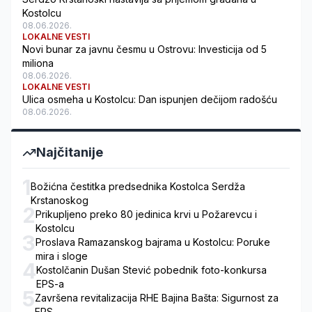
Kostolcu
08.06.2026.
LOKALNE VESTI
Novi bunar za javnu česmu u Ostrovu: Investicija od 5
miliona
08.06.2026.
LOKALNE VESTI
Ulica osmeha u Kostolcu: Dan ispunjen dečijom radošću
08.06.2026.
Najčitanije
1
Božićna čestitka predsednika Kostolca Serdža
Krstanoskog
2
Prikupljeno preko 80 jedinica krvi u Požarevcu i
Kostolcu
3
Proslava Ramazanskog bajrama u Kostolcu: Poruke
mira i sloge
4
Kostolčanin Dušan Stević pobednik foto-konkursa
EPS-a
5
Završena revitalizacija RHE Bajina Bašta: Sigurnost za
EPS