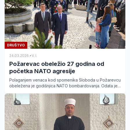
DRUŠTVO
24.03.2026.
•
V. I.
Požarevac obeležio 27 godina od
početka NATO agresije
Polaganjem venaca kod spomenika Sloboda u Požarevcu
obeležena je godišnjica NATO bombardovanja. Odata je
počast stradalim pripadnicima vojske i policije.