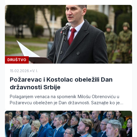
Pavlović Barili“, kojom je obeleženo i 75 godina rada.
DRUŠTVO
15.02.2026.
•
V. I.
Požarevac i Kostolac obeležili Dan
državnosti Srbije
Polaganjem venaca na spomenik Milošu Obrenoviću u
Požarevcu obeležen je Dan državnosti. Saznajte ko je
sve prisustvovao ovoj svečanoj ceremoniji.