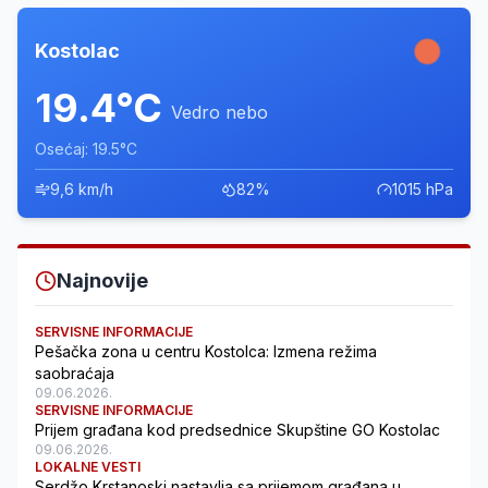
Kostolac
19.4°C
Vedro nebo
Osećaj: 19.5°C
9,6 km/h
82%
1015 hPa
Najnovije
SERVISNE INFORMACIJE
Pešačka zona u centru Kostolca: Izmena režima
saobraćaja
09.06.2026.
SERVISNE INFORMACIJE
Prijem građana kod predsednice Skupštine GO Kostolac
09.06.2026.
LOKALNE VESTI
Serdžo Krstanoski nastavlja sa prijemom građana u