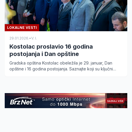
LOKALNE VESTI
29.01.2026.
•
V. I.
Kostolac proslavio 16 godina
postojanja i Dan opštine
Gradska opština Kostolac obeležila je 29. januar, Dan
opštine i 16 godina postojanja. Saznajte koji su ključni
projekti najavljeni i ko su dobitnici prestižne povelje
Vajfertov žig.