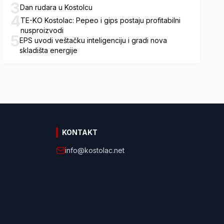
3
Dan rudara u Kostolcu
4
TE-KO Kostolac: Pepeo i gips postaju profitabilni
nusproizvodi
5
EPS uvodi veštačku inteligenciju i gradi nova
skladišta energije
KONTAKT
info@kostolac.net