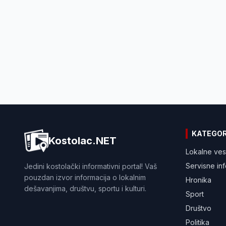
KATEGOR
Kostolac.NET
Lokalne ves
Servisne in
Jedini kostolački informativni portal! Vaš
pouzdan izvor informacija o lokalnim
Hronika
dešavanjima, društvu, sportu i kulturi.
Sport
Društvo
Politika