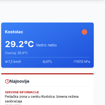
Kostolac
29.2°C
Vedro nebo
Osećaj: 28.9°C
7,2 km/h
41%
1013 hPa
Najnovije
SERVISNE INFORMACIJE
Pešačka zona u centru Kostolca: Izmena režima
saobraćaja