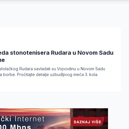
eda stonotenisera Rudara u Novom Sadu
me
ostolačkog Rudara savladali su Vojvodinu u Novom Sadu
ta borbe. Pročitajte detalje uzbudljivog meča 3. kola.