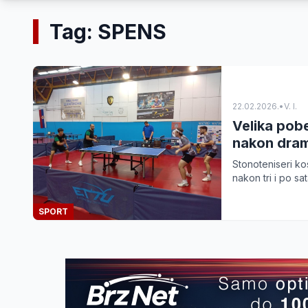
Tag: SPENS
22.02.2026.
•
V. I.
Velika pob
nakon dra
Stonoteniseri k
nakon tri i po sa
SPORT