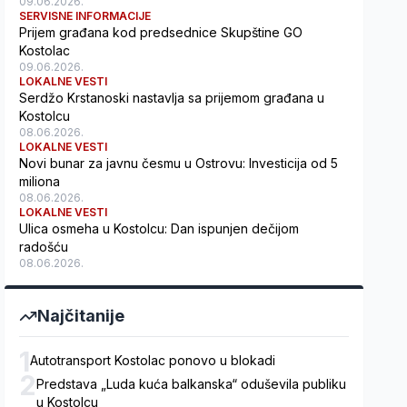
09.06.2026.
SERVISNE INFORMACIJE
Prijem građana kod predsednice Skupštine GO
Kostolac
09.06.2026.
LOKALNE VESTI
Serdžo Krstanoski nastavlja sa prijemom građana u
Kostolcu
08.06.2026.
LOKALNE VESTI
Novi bunar za javnu česmu u Ostrovu: Investicija od 5
miliona
08.06.2026.
LOKALNE VESTI
Ulica osmeha u Kostolcu: Dan ispunjen dečijom
radošću
08.06.2026.
Najčitanije
1
Autotransport Kostolac ponovo u blokadi
2
Predstava „Luda kuća balkanska“ oduševila publiku
u Kostolcu