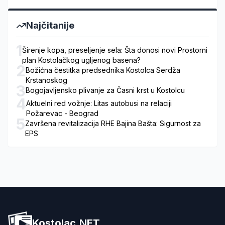
Najčitanije
1
Širenje kopa, preseljenje sela: Šta donosi novi Prostorni
plan Kostolačkog ugljenog basena?
2
Božićna čestitka predsednika Kostolca Serdža
Krstanoskog
3
Bogojavljensko plivanje za Časni krst u Kostolcu
4
Aktuelni red vožnje: Litas autobusi na relaciji
Požarevac - Beograd
5
Završena revitalizacija RHE Bajina Bašta: Sigurnost za
EPS
Kostolac.NET