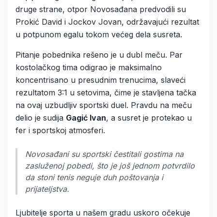
druge strane, otpor Novosađana predvodili su
Prokić David i Jockov Jovan, održavajući rezultat
u potpunom egalu tokom većeg dela susreta.
Pitanje pobednika rešeno je u dubl meču. Par
kostolačkog tima odigrao je maksimalno
koncentrisano u presudnim trenucima, slaveći
rezultatom 3:1 u setovima, čime je stavljena tačka
na ovaj uzbudljiv sportski duel. Pravdu na meču
delio je sudija
Gagić Ivan
, a susret je protekao u
fer i sportskoj atmosferi.
Novosađani su sportski čestitali gostima na
zasluženoj pobedi, što je još jednom potvrdilo
da stoni tenis neguje duh poštovanja i
prijateljstva.
Ljubitelje sporta u našem gradu uskoro očekuje