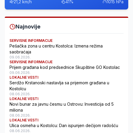
21,2 km/h
41%
1015 hPa
Najnovije
SERVISNE INFORMACIJE
Pešačka zona u centru Kostolca: Izmena režima
saobraćaja
09.06.2026.
SERVISNE INFORMACIJE
Prijem građana kod predsednice Skupštine GO Kostolac
09.06.2026.
LOKALNE VESTI
Serdžo Krstanoski nastavlja sa prijemom građana u
Kostolcu
08.06.2026.
LOKALNE VESTI
Novi bunar za javnu česmu u Ostrovu: Investicija od 5
miliona
08.06.2026.
LOKALNE VESTI
Ulica osmeha u Kostolcu: Dan ispunjen dečijom radošću
08.06.2026.