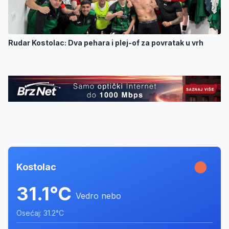
Rudar Kostolac: Dva pehara i plej-of za povratak u vrh
Kostolac
31.1°C
Vedro nebo
Osećaj: 31.2°C