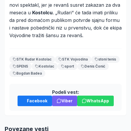
novi spektakl, jer je revanš susret zakazan za dva
meseca u
Kostolcu
. „Rudari“ će tada imati priliku
da pred domaćom publikom potvrde sjajnu formu
i nastave pobednički niz u prvenstvu, dok će ekipa
Vojvodine tražiti šansu za revanš.
STK Rudar Kostolac
STK Vojvodina
stoni tenis
SPENS
Kostolac
sport
Denis Čonić
Bogdan Badea
Podeli vest:
Facebook
Viber
WhatsApp
Povezane vesti