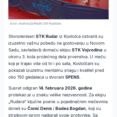
Izvor: Ilustracija/Radio Stil Kostolac
Stonoteniseri
STK Rudar
iz Kostolca ostvarili su
izuzetno važnu pobedu na gostovanju u Novom
Sadu, savladavši domaću ekipu
STK Vojvodina
u
okviru 3. kola prolećnog dela prvenstva. U meču
koji je trajao više od tri i po sata, Kostolčani su
pokazali izuzetnu mentalnu snagu i kvalitet pred
oko 150 gledalaca u dvorani
SPENS
.
Susret odigran
14. februara 2026. godine
protekao je u znaku velike neizvesnosti. Za ekipu
„Rudara“ ključne poene u pojedinačnim mečevima
doneli su
Čonić Denis
i
Badea Bogdan
, koji su
strpljivom igrom nadigrali svoje protivnike. Sa