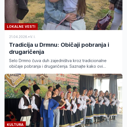
LOKALNE VESTI
21.04.2026.
•
V. I.
Tradicija u Drmnu: Običaji pobranja i
drugaričenja
Selo Drmno čuva duh zajedništva kroz tradicionalne
običaje pobranja i drugaričenja. Saznajte kako ovi
narodni rituali povezuju generacije u Braničevskom kraju.
KULTURA