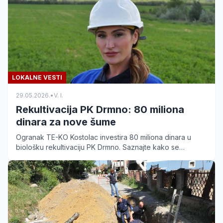
LOKALNE VESTI
29.05.2026.
•
V. I.
Rekultivacija PK Drmno: 80 miliona
dinara za nove šume
Ogranak TE-KO Kostolac investira 80 miliona dinara u
biološku rekultivaciju PK Drmno. Saznajte kako se
devastirani tereni pretvaraju u zdrave šumske
ekosisteme.