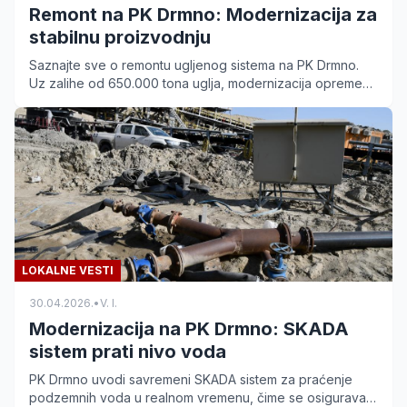
Remont na PK Drmno: Modernizacija za
stabilnu proizvodnju
Saznajte sve o remontu ugljenog sistema na PK Drmno.
Uz zalihe od 650.000 tona uglja, modernizacija opreme
osigurava stabilnost kostolačkih elektrana.
LOKALNE VESTI
30.04.2026.
•
V. I.
Modernizacija na PK Drmno: SKADA
sistem prati nivo voda
PK Drmno uvodi savremeni SKADA sistem za praćenje
podzemnih voda u realnom vremenu, čime se osigurava