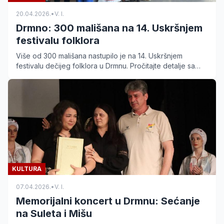
20.04.2026.
•
V. I.
Drmno: 300 mališana na 14. Uskršnjem
festivalu folklora
Više od 300 mališana nastupilo je na 14. Uskršnjem
festivalu dečijeg folklora u Drmnu. Pročitajte detalje sa
ove tradicionalne manifestacije.
KULTURA
07.04.2026.
•
V. I.
Memorijalni koncert u Drmnu: Sećanje
na Suleta i Mišu