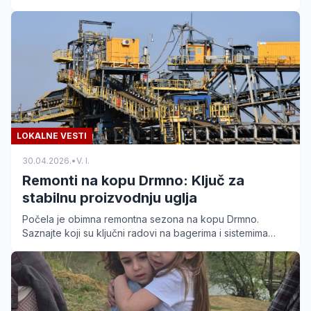
stabilna proizvodnja uglja i rad mehanizacije.
LOKALNE VESTI
30.04.2026.
•
V. I.
Remonti na kopu Drmno: Ključ za
stabilnu proizvodnju uglja
Počela je obimna remontna sezona na kopu Drmno.
Saznajte koji su ključni radovi na bagerima i sistemima
nakon rekordne proizvodnje u 2025. godini.