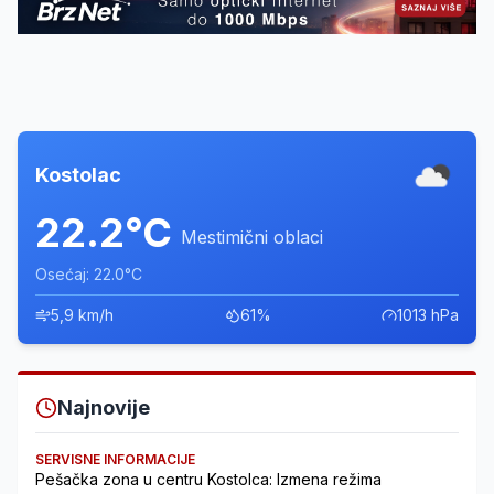
Kostolac
22.2°C
Mestimični oblaci
Osećaj: 22.0°C
5,9 km/h
61%
1013 hPa
Najnovije
SERVISNE INFORMACIJE
Pešačka zona u centru Kostolca: Izmena režima