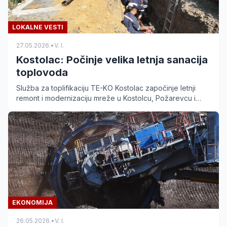
LOKALNE VESTI
27.05.2026.
•
V. I.
Kostolac: Počinje velika letnja sanacija
toplovoda
Služba za toplifikaciju TE-KO Kostolac započinje letnji
remont i modernizaciju mreže u Kostolcu, Požarevcu i
okolnim naseljima za sigurniju grejnu sezonu.
EKONOMIJA
26.05.2026.
•
V. I.