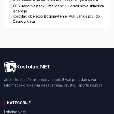
4
EPS uvodi veštačku inteligenciju i gradi nova skladišta
energije
5
Kostolac obeležio Bogojavljenje: Vuk Janjuš prvi do
Časnog krsta
Kostolac.NET
Jedini kostolački informativni portal! Vaš pouzdan izvor
informacija o lokalnim dešavanjima, društvu, sportu i kulturi.
KATEGORIJE
Lokalne vesti