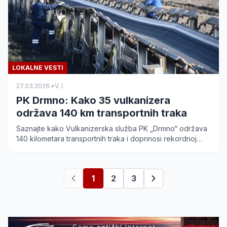
LOKALNE VESTI
27.03.2026.
•
V. I.
PK Drmno: Kako 35 vulkanizera
održava 140 km transportnih traka
Saznajte kako Vulkanizerska služba PK „Drmno“ održava
140 kilometara transportnih traka i doprinosi rekordnoj
proizvodnji uglja u Kostolcu.
1
2
3