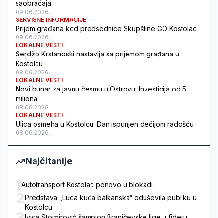
saobraćaja
09.06.2026.
SERVISNE INFORMACIJE
Prijem građana kod predsednice Skupštine GO Kostolac
09.06.2026.
LOKALNE VESTI
Serdžo Krstanoski nastavlja sa prijemom građana u
Kostolcu
08.06.2026.
LOKALNE VESTI
Novi bunar za javnu česmu u Ostrovu: Investicija od 5
miliona
08.06.2026.
LOKALNE VESTI
Ulica osmeha u Kostolcu: Dan ispunjen dečijom radošću
08.06.2026.
Najčitanije
1
Autotransport Kostolac ponovo u blokadi
2
Predstava „Luda kuća balkanska“ oduševila publiku u
Kostolcu
3
Ivica Stoimirović šampion Braničevske lige u fideru