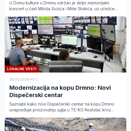
U Domu kulture u Drmnu održan je dirljiv memorijalni
koncert u čast Miloša Suzića i Miše Stokića, uz učešće
brojnih kulturno-umetničkih društava.
LOKALNE VESTI
30.03.2026.
•
V. I.
Modernizacija na kopu Drmno: Novi
Dispečerski centar
Saznajte kako novi Dispečerski centar na kopu Drmno
unapređuje proizvodnju uglja u TE-KO Kostolac kroz
automatizaciju i savremenu tehnologiju.