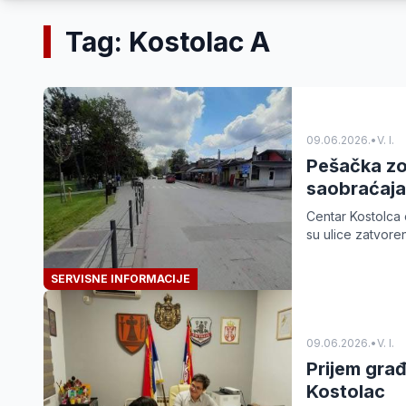
Tag: Kostolac A
09.06.2026.
•
V. I.
Pešačka zo
saobraćaja
Centar Kostolca 
su ulice zatvore
SERVISNE INFORMACIJE
09.06.2026.
•
V. I.
Prijem gra
Kostolac