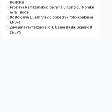
Kostolcu
3
Proslava Ramazanskog bajrama u Kostolcu: Poruke
mira i sloge
4
Kostolčanin Dušan Stević pobednik foto-konkursa
EPS-a
5
Završena revitalizacija RHE Bajina Bašta: Sigurnost
za EPS