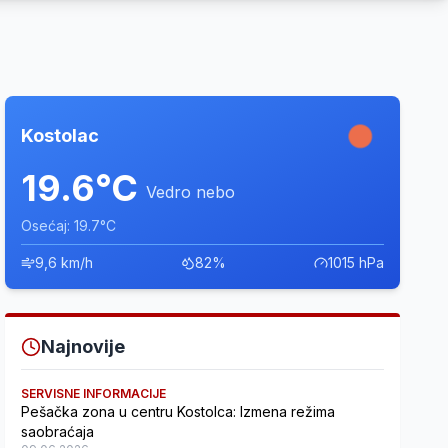
Kostolac
19.6°C
Vedro nebo
Osećaj: 19.7°C
9,6 km/h
82%
1015 hPa
Najnovije
SERVISNE INFORMACIJE
Pešačka zona u centru Kostolca: Izmena režima
saobraćaja