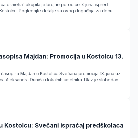
lica osmeha“ okupila je brojne porodice 7. juna ispred
Kostolcu. Pogledajte detalje sa ovog događaja za decu.
asopisa Majdan: Promocija u Kostolcu 13.
oj časopisa Majdan u Kostolcu. Svečana promocija 13. juna uz
a Aleksandra Dunića i lokalnih umetnika. Ulaz je slobodan.
u Kostolcu: Svečani ispraćaj predškolaca