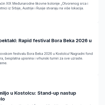
aćin XIX Međunarodne likovne kolonije „Otvorenog srca i
etnici iz Srbije, Austrije i Rusije stvaraju na više lokacija.
ektakl: Rapid festival Bora Beka 2026 u
hovskom festivalu Bora Beka 2026 u Kostolcu! Nagradni fond
, besplatna upisnina i vrhunski turniri za sve uzraste.
reme.
miljo u Kostolcu: Stand-up nastup
lo