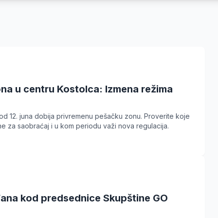
na u centru Kostolca: Izmena režima
od 12. juna dobija privremenu pešačku zonu. Proverite koje
ne za saobraćaj i u kom periodu važi nova regulacija.
đana kod predsednice Skupštine GO