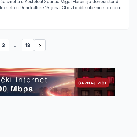
eče smeha u Kostolcu! Španac Migel Haramiljo donosi stand-
o selo u Dom kulture 15. juna. Obezbedite ulaznice po ceni
3
...
18