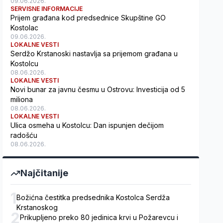
09.06.2026.
SERVISNE INFORMACIJE
Prijem građana kod predsednice Skupštine GO
Kostolac
09.06.2026.
LOKALNE VESTI
Serdžo Krstanoski nastavlja sa prijemom građana u
Kostolcu
08.06.2026.
LOKALNE VESTI
Novi bunar za javnu česmu u Ostrovu: Investicija od 5
miliona
08.06.2026.
LOKALNE VESTI
Ulica osmeha u Kostolcu: Dan ispunjen dečijom
radošću
08.06.2026.
Najčitanije
1
Božićna čestitka predsednika Kostolca Serdža
Krstanoskog
2
Prikupljeno preko 80 jedinica krvi u Požarevcu i