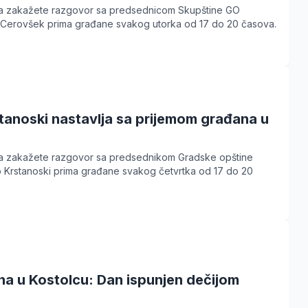
a zakažete razgovor sa predsednicom Skupštine GO
a Cerovšek prima građane svakog utorka od 17 do 20 časova.
tanoski nastavlja sa prijemom građana u
a zakažete razgovor sa predsednikom Gradske opštine
o Krstanoski prima građane svakog četvrtka od 17 do 20
ha u Kostolcu: Dan ispunjen dečijom