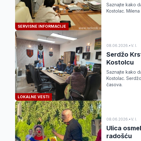
Saznajte kako d
Kostolac. Milen
SERVISNE INFORMACIJE
08.06.2026.
•
V. I.
Serdžo Krs
Kostolcu
Saznajte kako d
Kostolac. Serdž
časova.
LOKALNE VESTI
08.06.2026.
•
V. I.
Ulica osme
radošću