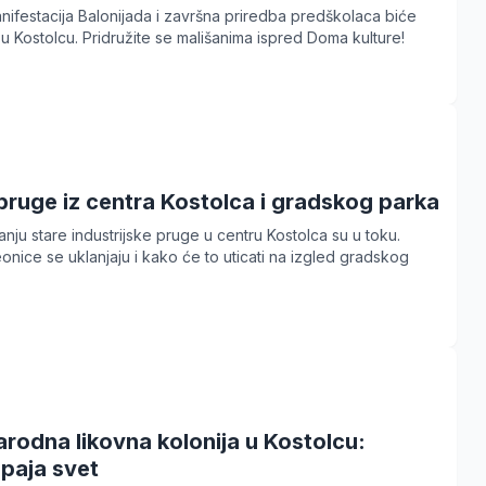
nifestacija Balonijada i završna priredba predškolaca biće
 u Kostolcu. Pridružite se mališanima ispred Doma kulture!
pruge iz centra Kostolca i gradskog parka
nju stare industrijske pruge u centru Kostolca su u toku.
onice se uklanjaju i kako će to uticati na izgled gradskog
rodna likovna kolonija u Kostolcu:
paja svet