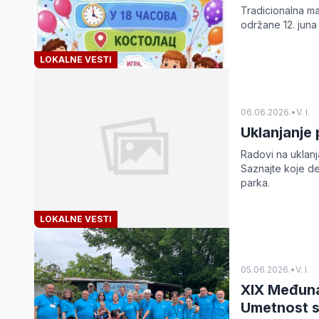
Tradicionalna ma
održane 12. juna
LOKALNE VESTI
06.06.2026.
•
V. I.
Uklanjanje 
Radovi na uklanja
Saznajte koje de
parka.
LOKALNE VESTI
05.06.2026.
•
V. I.
XIX Međuna
Umetnost s