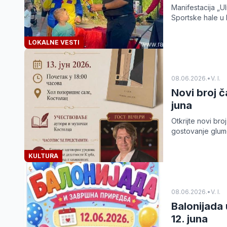
Manifestacija „U
Sportske hale u 
LOKALNE VESTI
08.06.2026.
•
V. I.
Novi broj č
juna
Otkrijte novi br
gostovanje glumc
KULTURA
08.06.2026.
•
V. I.
Balonijada 
12. juna