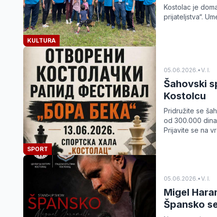
Kostolac je dom
prijateljstva“. Um
KULTURA
05.06.2026.
•
V. I.
Šahovski sp
Kostolcu
Pridružite se ša
od 300.000 dinara
Prijavite se na v
SPORT
05.06.2026.
•
V. I.
Migel Hara
Špansko se