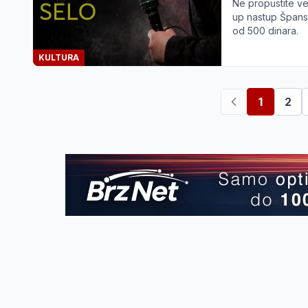
Ne propustite v
up nastup Špansk
od 500 dinara.
KULTURA
1
2