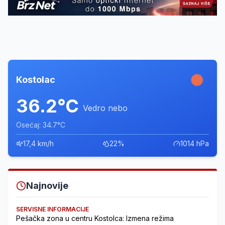
Kostolac
36.2°C
Vedro nebo
Osećaj: 34.7°C
17,4 km/h
22%
1014 hPa
Najnovije
SERVISNE INFORMACIJE
Pešačka zona u centru Kostolca: Izmena režima