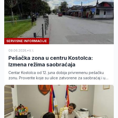
SERVISNE INFORMACIJE
09.06.2026.
•
V. I.
Pešačka zona u centru Kostolca:
Izmena režima saobraćaja
Centar Kostolca od 12. juna dobija privremenu pešačku
zonu. Proverite koje su ulice zatvorene za saobraćaj i u
kom periodu važi nova regulacija.