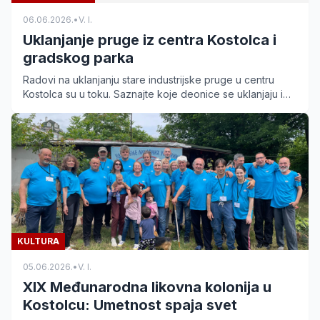
06.06.2026.
•
V. I.
Uklanjanje pruge iz centra Kostolca i
gradskog parka
Radovi na uklanjanju stare industrijske pruge u centru
Kostolca su u toku. Saznajte koje deonice se uklanjaju i
kako će to uticati na izgled gradskog parka.
KULTURA
05.06.2026.
•
V. I.
XIX Međunarodna likovna kolonija u
Kostolcu: Umetnost spaja svet