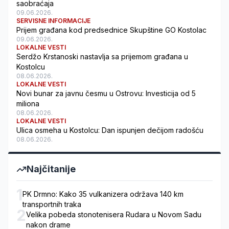
saobraćaja
09.06.2026.
SERVISNE INFORMACIJE
Prijem građana kod predsednice Skupštine GO Kostolac
09.06.2026.
LOKALNE VESTI
Serdžo Krstanoski nastavlja sa prijemom građana u
Kostolcu
08.06.2026.
LOKALNE VESTI
Novi bunar za javnu česmu u Ostrovu: Investicija od 5
miliona
08.06.2026.
LOKALNE VESTI
Ulica osmeha u Kostolcu: Dan ispunjen dečijom radošću
08.06.2026.
Najčitanije
1
PK Drmno: Kako 35 vulkanizera održava 140 km
transportnih traka
2
Velika pobeda stonotenisera Rudara u Novom Sadu
nakon drame