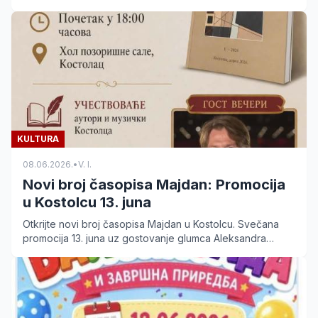
sa ovog događaja za decu.
KULTURA
08.06.2026.
•
V. I.
Novi broj časopisa Majdan: Promocija
u Kostolcu 13. juna
Otkrijte novi broj časopisa Majdan u Kostolcu. Svečana
promocija 13. juna uz gostovanje glumca Aleksandra
Dunića i lokalnih umetnika. Ulaz je slobodan.