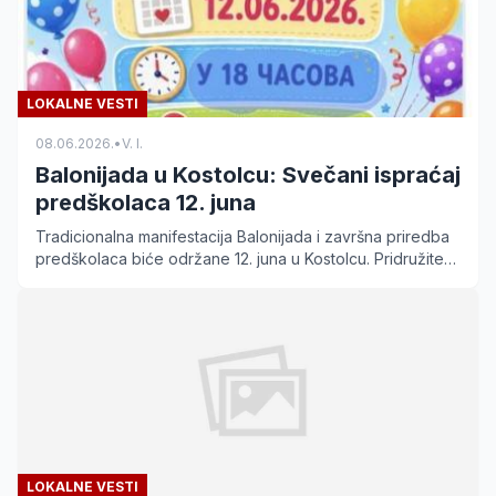
LOKALNE VESTI
08.06.2026.
•
V. I.
Balonijada u Kostolcu: Svečani ispraćaj
predškolaca 12. juna
Tradicionalna manifestacija Balonijada i završna priredba
predškolaca biće održane 12. juna u Kostolcu. Pridružite
se mališanima ispred Doma kulture!
LOKALNE VESTI