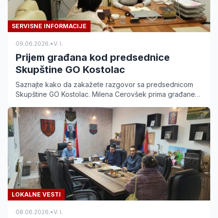
SERVISNE INFORMACIJE
09.06.2026.
•
V. I.
Prijem građana kod predsednice
Skupštine GO Kostolac
Saznajte kako da zakažete razgovor sa predsednicom
Skupštine GO Kostolac. Milena Cerovšek prima građane
svakog utorka od 17 do 20 časova.
LOKALNE VESTI
08.06.2026.
•
V. I.