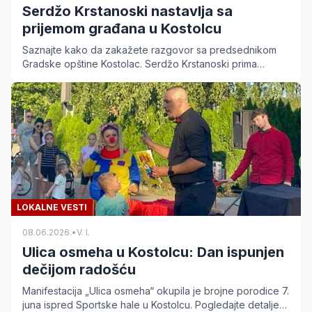
Serdžo Krstanoski nastavlja sa
prijemom građana u Kostolcu
Saznajte kako da zakažete razgovor sa predsednikom
Gradske opštine Kostolac. Serdžo Krstanoski prima
građane svakog četvrtka od 17 do 20 časova.
LOKALNE VESTI
08.06.2026.
•
V. I.
Ulica osmeha u Kostolcu: Dan ispunjen
dečijom radošću
Manifestacija „Ulica osmeha“ okupila je brojne porodice 7.
juna ispred Sportske hale u Kostolcu. Pogledajte detalje