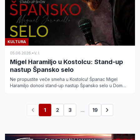
KULTURA
05.06.2026.
•
V. I.
Migel Haramiljo u Kostolcu: Stand-up
nastup Špansko selo
Ne propustite veče smeha u Kostolcu! Španac Migel
Haramiljo donosi stand-up nastup Špansko selo u Dom
kulture 15. juna. Obezbedite ulaznice po ceni od 500
dinara.
1
2
3
...
19