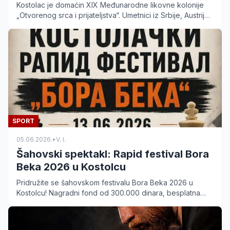
Kostolac je domaćin XIX Međunarodne likovne kolonije
„Otvorenog srca i prijateljstva“. Umetnici iz Srbije, Austrije i
Rusije stvaraju na više lokacija.
SPORT
05.06.2026.
•
V. I.
Šahovski spektakl: Rapid festival Bora
Beka 2026 u Kostolcu
Pridružite se šahovskom festivalu Bora Beka 2026 u
Kostolcu! Nagradni fond od 300.000 dinara, besplatna
upisnina i vrhunski turniri za sve uzraste. Prijavite se na
vreme.