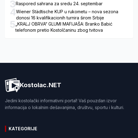
3
Raspored sahrana za sredu 24. septembar
4
Wiener Städtische KUP u rukometu – nova sezona
donosi 16 kvalifikacionih turnira širom Srbije
5
„KRALJ OBRVA“ GLUMI MAFIJAŠA: Branko Babić
telefonom pretio Kostolčaninu zbog tvitova
Kostolac.NET
Jedini kostolački informativni portal! Vaš pouzdan izvor
informacija o lokalnim dešavanjima, društvu, sportu i kulturi.
KATEGORIJE