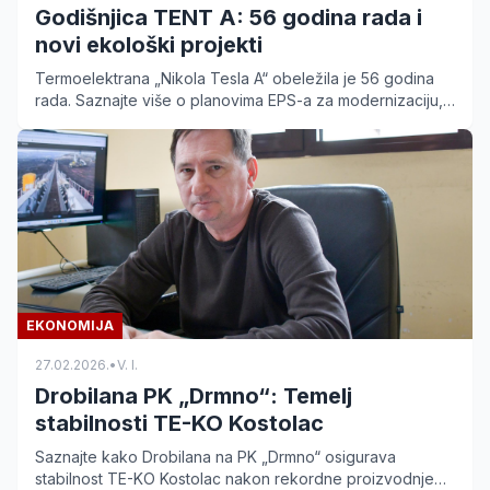
Godišnjica TENT A: 56 godina rada i
novi ekološki projekti
Termoelektrana „Nikola Tesla A“ obeležila je 56 godina
rada. Saznajte više o planovima EPS-a za modernizaciju,
ekološkim projektima i stabilnosti sistema.
EKONOMIJA
27.02.2026.
•
V. I.
Drobilana PK „Drmno“: Temelj
stabilnosti TE-KO Kostolac
Saznajte kako Drobilana na PK „Drmno“ osigurava
stabilnost TE-KO Kostolac nakon rekordne proizvodnje