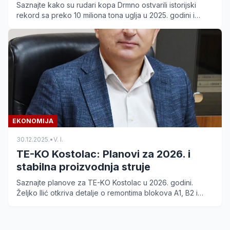
Saznajte kako su rudari kopa Drmno ostvarili istorijski
rekord sa preko 10 miliona tona uglja u 2025. godini i
osigurali energetsku stabilnost.
EKONOMIJA
30.12.2025.
•
V. I.
TE-KO Kostolac: Planovi za 2026. i
stabilna proizvodnja struje
Saznajte planove za TE-KO Kostolac u 2026. godini.
Željko Ilić otkriva detalje o remontima blokova A1, B2 i
funkcionisanju najnovijeg bloka B3.