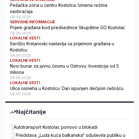
Pešačka zona u centru Kostolca: Izmena režima
saobraćaja
09.06.2026.
SERVISNE INFORMACIJE
Prijem građana kod predsednice Skupštine GO Kostolac
09.06.2026.
LOKALNE VESTI
Serdžo Krstanoski nastavlja sa prijemom građana u
Kostolcu
08.06.2026.
LOKALNE VESTI
Novi bunar za javnu česmu u Ostrovu: Investicija od 5
miliona
08.06.2026.
LOKALNE VESTI
Ulica osmeha u Kostolcu: Dan ispunjen dečijom radošću
08.06.2026.
Najčitanije
1
Autotransport Kostolac ponovo u blokadi
2
Predstava „Luda kuća balkanska“ oduševila publiku u