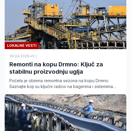
LOKALNE VESTI
30.04.2026.
•
V. I.
Remonti na kopu Drmno: Ključ za
stabilnu proizvodnju uglja
Počela je obimna remontna sezona na kopu Drmno.
Saznajte koji su ključni radovi na bagerima i sistemima
nakon rekordne proizvodnje u 2025. godini.