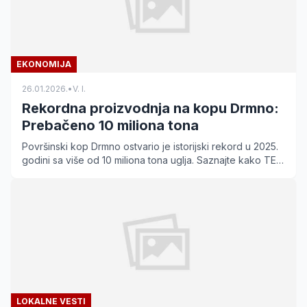
EKONOMIJA
26.01.2026.
•
V. I.
Rekordna proizvodnja na kopu Drmno:
Prebačeno 10 miliona tona
Površinski kop Drmno ostvario je istorijski rekord u 2025.
godini sa više od 10 miliona tona uglja. Saznajte kako TE-
KO Kostolac osigurava energetsku stabilnost.
LOKALNE VESTI