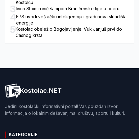
Kostolcu
3
Ivica Stoimirović šampion Braničevske lige u fideru
4
EPS uvodi veštačku inteligenciju i gradi nova skladišta
energije
5
Kostolac obeležio Bogojavljenje: Vuk Janjuš prvi do
Časnog krsta
Kostolac.NET
Jedini kostolački informativni portal! Vaš pouzdan izvor
informacija o lokalnim dešavanjima, društvu, sportu i kulturi.
KATEGORIJE