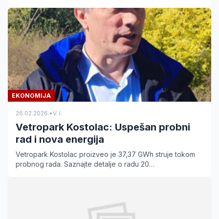
od 10 miliona tona uglja u 2025. godini.
EKONOMIJA
26.02.2026.
•
V. I.
Vetropark Kostolac: Uspešan probni
rad i nova energija
Vetropark Kostolac proizveo je 37,37 GWh struje tokom
probnog rada. Saznajte detalje o radu 20
vetrogeneratora i planovima za snabdevanje 30.000
domaćinstava.