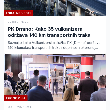
LOKALNE VESTI
27.03.2026.
•
V. I.
PK Drmno: Kako 35 vulkanizera
održava 140 km transportnih traka
Saznajte kako Vulkanizerska služba PK „Drmno“ održava
140 kilometara transportnih traka i doprinosi rekordnoj
proizvodnji uglja u Kostolcu.
EKONOMIJA
09.03.2026.
•
V. I.