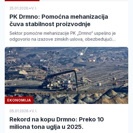
25.01.2026.
•
V. I.
PK Drmno: Pomoćna mehanizacija
čuva stabilnost proizvodnje
Sektor pomoćne mehanizacije PK „Drmno“ uspešno je
odgovorio na izazove zimskih uslova, obezbeđujući
nesmetanu proizvodnju uglja i pružajući pomoć u kriznim
područjima.
EKONOMIJA
05.01.2026.
•
V. I.
Rekord na kopu Drmno: Preko 10
miliona tona uglja u 2025.