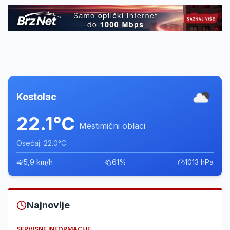
Kostolac
22.1°C
Mestimični oblaci
Osećaj: 22.0°C
5,9 km/h
61%
1013 hPa
Najnovije
SERVISNE INFORMACIJE