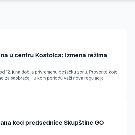
na u centru Kostolca: Izmena režima
od 12. juna dobija privremenu pešačku zonu. Proverite koje
ne za saobraćaj i u kom periodu važi nova regulacija.
đana kod predsednice Skupštine GO