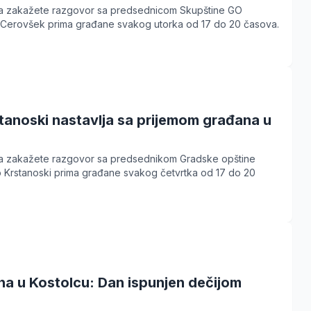
a zakažete razgovor sa predsednicom Skupštine GO
a Cerovšek prima građane svakog utorka od 17 do 20 časova.
tanoski nastavlja sa prijemom građana u
a zakažete razgovor sa predsednikom Gradske opštine
o Krstanoski prima građane svakog četvrtka od 17 do 20
ha u Kostolcu: Dan ispunjen dečijom