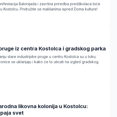
nifestacija Balonijada i završna priredba predškolaca biće
 u Kostolcu. Pridružite se mališanima ispred Doma kulture!
pruge iz centra Kostolca i gradskog parka
nju stare industrijske pruge u centru Kostolca su u toku.
onice se uklanjaju i kako će to uticati na izgled gradskog
rodna likovna kolonija u Kostolcu:
paja svet