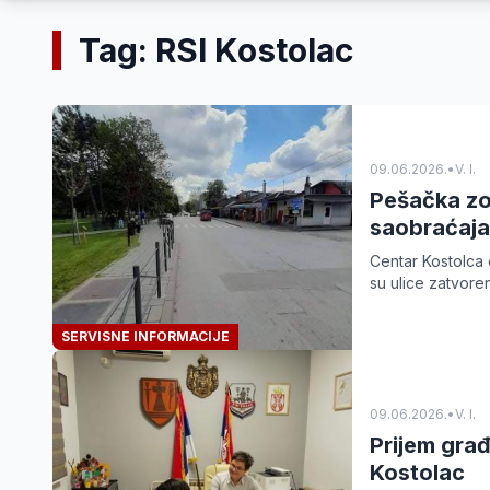
Tag: RSI Kostolac
09.06.2026.
•
V. I.
Pešačka zo
saobraćaja
Centar Kostolca 
su ulice zatvore
SERVISNE INFORMACIJE
09.06.2026.
•
V. I.
Prijem gra
Kostolac