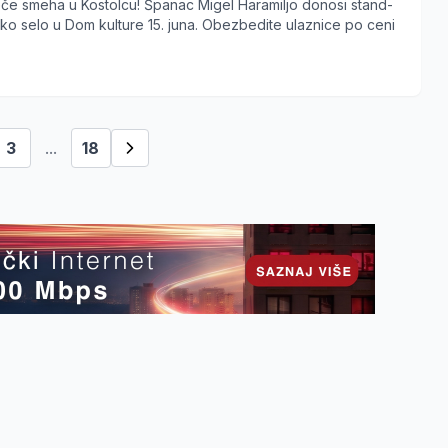
eče smeha u Kostolcu! Španac Migel Haramiljo donosi stand-
o selo u Dom kulture 15. juna. Obezbedite ulaznice po ceni
3
...
18