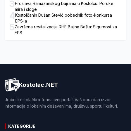
3
Proslava Ramazanskog bajrama u Kostolcu: Poruke
mira i sloge
4
Kostolčanin Dušan Stević pobednik foto-konkursa
EPS-a
5
Završena revitalizacija RHE Bajina Bašta: Sigurnost za
EPS
Kostolac.NET
Jedini kostolački informativni portal! Vaš pouzdan izvor
informacija o lokalnim dešavanjima, društvu, sportu i kulturi.
KATEGORIJE