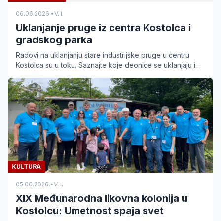
06.06.2026.
•
V. I.
Uklanjanje pruge iz centra Kostolca i
gradskog parka
Radovi na uklanjanju stare industrijske pruge u centru
Kostolca su u toku. Saznajte koje deonice se uklanjaju i
kako će to uticati na izgled gradskog parka.
KULTURA
05.06.2026.
•
V. I.
XIX Međunarodna likovna kolonija u
Kostolcu: Umetnost spaja svet