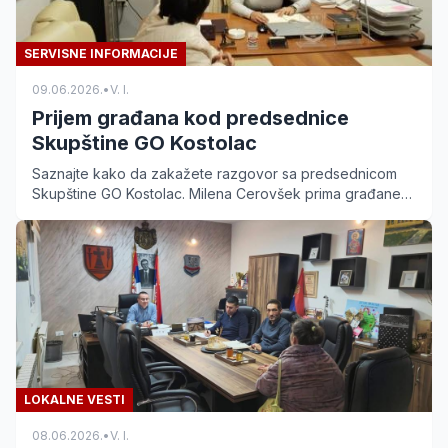
SERVISNE INFORMACIJE
09.06.2026.
•
V. I.
Prijem građana kod predsednice
Skupštine GO Kostolac
Saznajte kako da zakažete razgovor sa predsednicom
Skupštine GO Kostolac. Milena Cerovšek prima građane
svakog utorka od 17 do 20 časova.
LOKALNE VESTI
08.06.2026.
•
V. I.