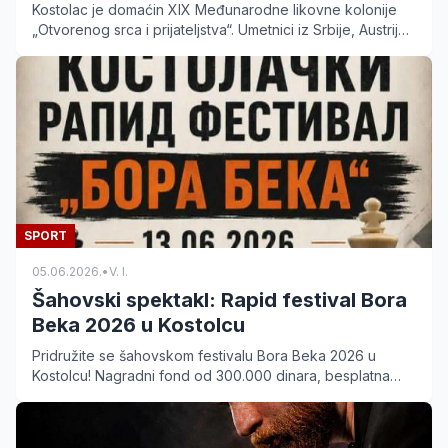
Kostolac je domaćin XIX Međunarodne likovne kolonije
„Otvorenog srca i prijateljstva“. Umetnici iz Srbije, Austrije i
Rusije stvaraju na više lokacija.
SPORT
05.06.2026.
•
V. I.
Šahovski spektakl: Rapid festival Bora
Beka 2026 u Kostolcu
Pridružite se šahovskom festivalu Bora Beka 2026 u
Kostolcu! Nagradni fond od 300.000 dinara, besplatna
upisnina i vrhunski turniri za sve uzraste. Prijavite se na
vreme.