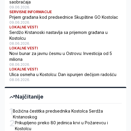
saobraćaja
09.06.2026.
SERVISNE INFORMACIJE
Prijem građana kod predsednice Skupštine GO Kostolac
09.06.2026.
LOKALNE VESTI
Serdžo Krstanoski nastavlja sa prijemom građana u
Kostolcu
08.06.2026.
LOKALNE VESTI
Novi bunar za javnu česmu u Ostrovu: Investicija od 5
miliona
08.06.2026.
LOKALNE VESTI
Ulica osmeha u Kostolcu: Dan ispunjen dečijom radošću
08.06.2026.
Najčitanije
1
Božićna čestitka predsednika Kostolca Serdža
Krstanoskog
2
Prikupljeno preko 80 jedinica krvi u Požarevcu i
Kostolcu