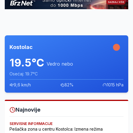
Kostolac
19.5°C
Vedro nebo
Osećaj: 19.7°C
9,6 km/h
82%
1015 hPa
Najnovije
SERVISNE INFORMACIJE
Pešačka zona u centru Kostolca: Izmena režima