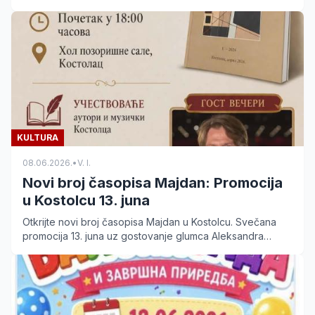
sa ovog događaja za decu.
KULTURA
08.06.2026.
•
V. I.
Novi broj časopisa Majdan: Promocija
u Kostolcu 13. juna
Otkrijte novi broj časopisa Majdan u Kostolcu. Svečana
promocija 13. juna uz gostovanje glumca Aleksandra
Dunića i lokalnih umetnika. Ulaz je slobodan.