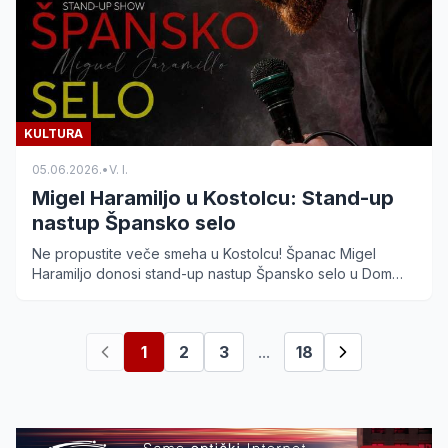
KULTURA
05.06.2026.
•
V. I.
Migel Haramiljo u Kostolcu: Stand-up
nastup Špansko selo
Ne propustite veče smeha u Kostolcu! Španac Migel
Haramiljo donosi stand-up nastup Špansko selo u Dom
kulture 15. juna. Obezbedite ulaznice po ceni od 500
dinara.
1
2
3
...
18