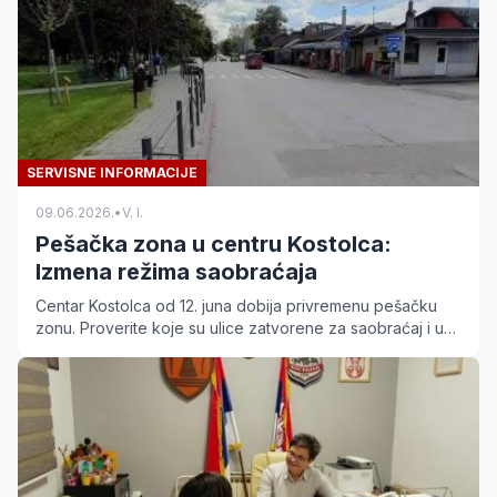
SERVISNE INFORMACIJE
09.06.2026.
•
V. I.
Pešačka zona u centru Kostolca:
Izmena režima saobraćaja
Centar Kostolca od 12. juna dobija privremenu pešačku
zonu. Proverite koje su ulice zatvorene za saobraćaj i u
kom periodu važi nova regulacija.