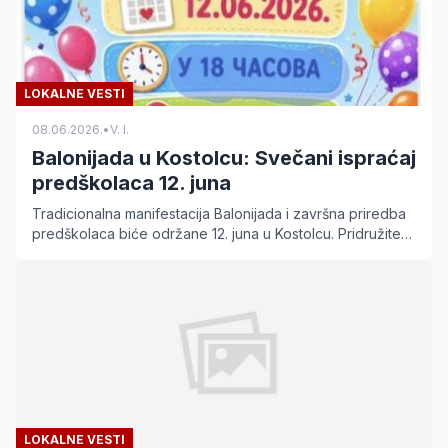
LOKALNE VESTI
08.06.2026.
•
V. I.
Balonijada u Kostolcu: Svečani ispraćaj
predškolaca 12. juna
Tradicionalna manifestacija Balonijada i završna priredba
predškolaca biće održane 12. juna u Kostolcu. Pridružite
se mališanima ispred Doma kulture!
LOKALNE VESTI